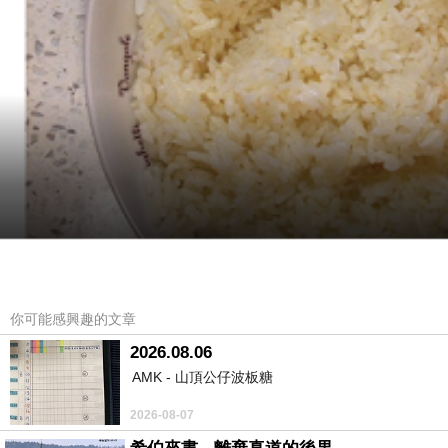
你可能感興趣的文章
準備食材：
2026.08.06
（1）辣椒1條（添加香味）
AMK - 山頂公仔波板糖
（2）雞蛋3顆
2026-08-07