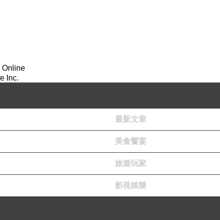
 Online
 Inc.
最新文章
美食饗宴
旅遊玩家
影視娛樂