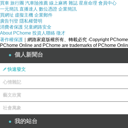
買車
旅行團
汽車險推薦
線上麻將
雜誌
星座命理
會員中心
一元簡訊
直播達人
數位憑證
企業簡訊
買網址
虛擬主機
企業郵件
廣告刊登
隱私權聲明
消費者保護
兒童網路安全
About PChome
投資人聯絡
徵才
著作權保護
｜網路家庭版權所有、轉載必究
‧Copyright PChome
PChome Online and PChome are trademarks of PChome Online
個人新聞台
快速發文
心情雜記
藝文欣賞
社會萬象
我的站台