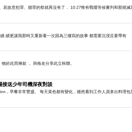
知真道以後、若故意犯罪、贖罪的祭就再沒有了． 10:27惟有戰懼等候審判和那燒
一等份約１５片薄切）
續 續更讓我那時又重新看一次因為三樓寫的故事 都需要沉浸且要帶有
， 物於此而揪歛 ， 與格友分享此立秋聯。
與機場接送少年司機深夜對談
橫inn，早餐非常豐盛。 每天菜色都有變化，雖然看到工作人員拿出料理包