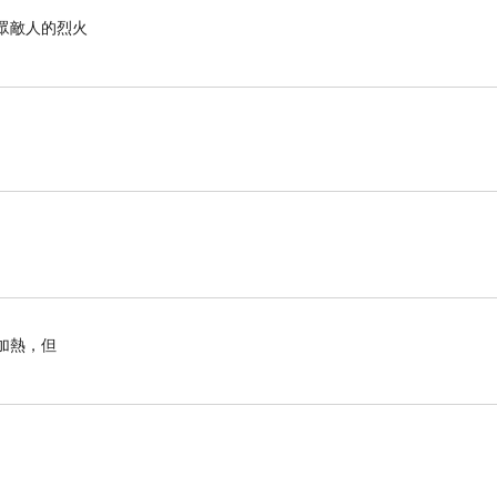
滅眾敵人的烈火
加熱，但