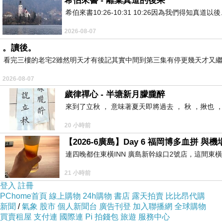
希伯來書 - 離棄真道的後果
（3）白飯400g
希伯來書10:26-10:31 10:26因為我們得
（４）鹹豬肉１５片（鹹豬肉一條，我把它分成三等份，
2026-08-07
。讀後。
看完三樓的老宅2雖然明天才有後記其實中間到第三集有停更幾天才又繼
2026-08-07
歲律禪心 - 半塘新月朦朧醉
來到了立秋 ， 意味著夏天即將過去 ， 秋 ，揪也 
20 小時前
【2026-6廣島】Day 6 福岡博多血拼 
連四晚都住東橫INN 廣島新幹線口2號店，這間東
21 小時前
登入
註冊
PChome首頁
線上購物
24h購物
書店
露天拍賣
比比昂代購
新聞
/
氣象
股市
個人新聞台
廣告刊登
加入聯播網
全球購物
買賣租屋
支付連
國際連
Pi 拍錢包
旅遊
服務中心