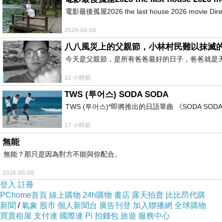
電影最後孤屋2026 the last house 2026 movie Directed
2026-08-08
八八風災上的父親節，小林村民難以抹滅
對於剛剛入坑沒幾個月的微粉我本人來說，第一次
今天是父親節，是所有爸爸最好的日子，爸爸就是
會超級超級超級超級想要去日本參戰更完整的乃木坂
22 小時前
TWS (투어스) SODA SODA
TWS (투어스)*即將推出的日語單曲 《SODA 
先從買周邊痛苦的痛苦歷程說一下好了，當天中午
17 小時前
生生的在我前一個人完售！而且排在我前面的日
無能
「提醒」工作人員，結果日本女生買到了，但這一列
無能？那只是因為對方不能與你配合。
接喊要買兩個的嗚嗚。除了手燈之外，所有、所有
2026-08-08
本只是半放棄的在版上不斷推文說求斉藤優里的推
登入
註冊
資報酬率有點可怕，當然最可恨的還是那些台日轉
PChome首頁
線上購物
24h購物
書店
露天拍賣
比比昂代購
新聞
/
氣象
股市
個人新聞台
廣告刊登
加入聯播網
全球購物
買賣租屋
支付連
國際連
Pi 拍錢包
旅遊
服務中心