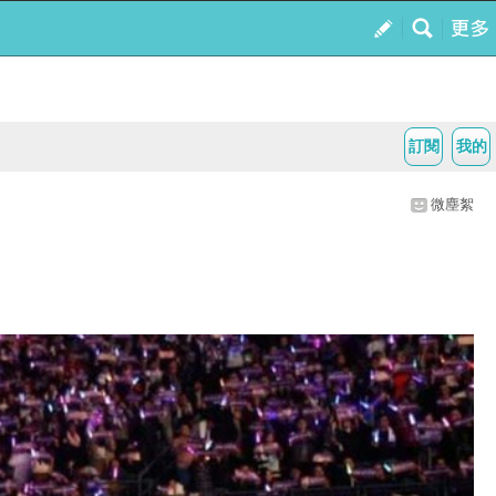
訂閱
我的
微塵絮