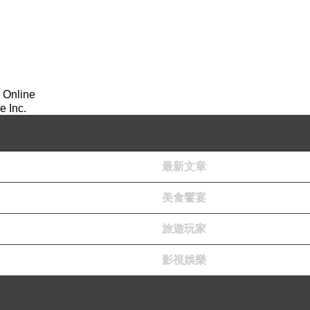
 Online
 Inc.
最新文章
美食饗宴
旅遊玩家
影視娛樂