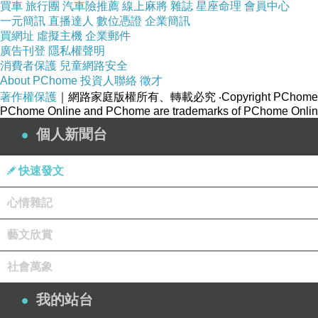
買車
旅行團
汽車險推薦
線上麻將
雜誌
星座命理
會員中心
一元簡訊
直播達人
數位憑證
企業簡訊
買網址
虛擬主機
企業郵件
廣告刊登
隱私權聲明
消費者保護
兒童網路安全
About PChome
投資人聯絡
徵才
著作權保護
｜網路家庭版權所有、轉載必究
‧Copyright PChome
PChome Online and PChome are trademarks of PChome Online
個人新聞台
快速發文
心情雜記
藝文欣賞
社會萬象
我的站台