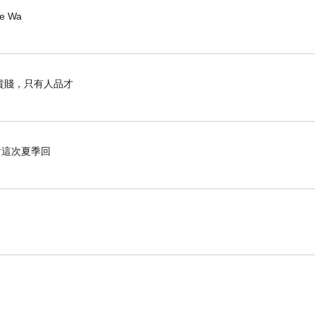
ee Wa
心情，但我想多數來說還是正面的，比較糟糕的是，
貴賤，只有人品才
對這次夏季回
物販帳篷，然就－－－－－－看演唱會必備的手燈活
補貨的人就說還有最後幾個！我就仗義執言的幫忙
被其他列的買走了....早知道要請那個日本女生直
一條團名的毛巾，不過真的很感謝PTT的版友，原
而手燈省下來的錢就多買一條團名毛巾，恩，這個投