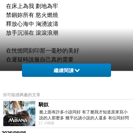
在床上為我 劃地為牢
禁錮妳所有 慾火燃燒
釋放心海中 洶湧波濤
放手沉溺在 滾滾浪潮
在恍惚間刻印那一毫秒的美好
在遲疑時說服自己真的需要
繼續閱讀
在妳身上探索每一次奧妙
在妳身下我可以理智全丟掉
你可能感興趣的文章
天明時各走各道
騎奴
脆上面有許多小說同好 有了脆我才知道原來寫小
此刻此時
說的人那麼多 幾乎比讀小說的人還多 有位同好問
抱緊我
17 小時前
了一個問題 她說為什麼高中文學獎的
好不好