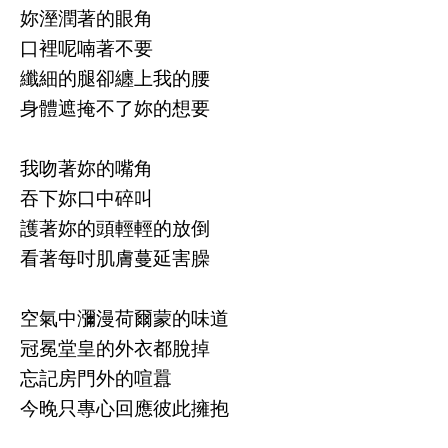
妳溼潤著的眼角
口裡呢喃著不要
纖細的腿卻纏上我的腰
身體遮掩不了妳的想要
我吻著妳的嘴角
吞下妳口中碎叫
護著妳的頭輕輕的放倒
看著每吋肌膚蔓延害臊
空氣中瀰漫荷爾蒙的味道
冠冕堂皇的外衣都脫掉
忘記房門外的喧囂
今晚只專心回應彼此擁抱