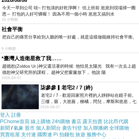
2026/08/08
今天一早到公司 哇~ 打包清的好乾淨啊！ 但上班前 崽崽到現場掃一圈
恩～ 打包的人好可憐喔！ 因為不用一個小時 崽崽又搞到水
18：58。星期一 20230925
16 小時前
社會平衡
把自己的痛苦分享給別人聽的唯一好處，就是這樣做能維持社會平衡。
9 小時前
妳戴在頭頂的扶桑花還在盛放
上一篇：
*臺灣人造衛星救了我……
不想錯過。
下一篇：
趙德恕(Zoldos Ur.)神父還活著的時候: 他怕見太陽光 我有一次去上趙
德恕神父研究所的課程， 趙神父把窗簾放下， 他說:陽
2026-08-07
柒參參▎老宅2 / 7 (終)
老宅2 / 7 - 歡迎回家照片裡的人靜靜站在鏡子前。
三樓，廄，大崽蕥，柳橘，閆兒，摩斯和崽崽，七
2026-08-07
個人整整齊齊地站在鏡框之外，如同
登入
註冊
PChome首頁
線上購物
24h購物
書店
露天拍賣
比比昂代購
新聞
/
氣象
股市
個人新聞台
廣告刊登
加入聯播網
全球購物
買賣租屋
支付連
國際連
Pi 拍錢包
旅遊
服務中心