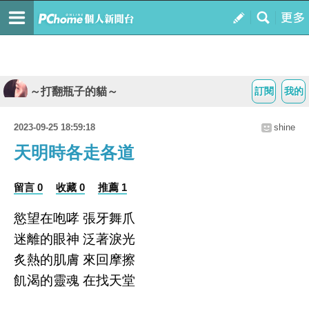
～打翻瓶子的貓～
訂閱
我的
2023-09-25 18:59:18
shine
天明時各走各道
留言 0
收藏 0
推薦 1
慾望在咆哮 張牙舞爪
迷離的眼神 泛著淚光
炙熱的肌膚 來回摩擦
飢渴的靈魂 在找天堂