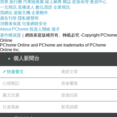
買車
旅行團
汽車險推薦
線上麻將
雜誌
星座命理
會員中心
一元簡訊
直播達人
數位憑證
企業簡訊
買網址
虛擬主機
企業郵件
廣告刊登
隱私權聲明
消費者保護
兒童網路安全
About PChome
投資人聯絡
徵才
著作權保護
｜網路家庭版權所有、轉載必究
‧Copyright PChome
Online
PChome Online and PChome are trademarks of PChome
Online Inc.
個人新聞台
快速發文
最新文章
心情雜記
美食饗宴
藝文欣賞
旅遊玩家
社會萬象
影視娛樂