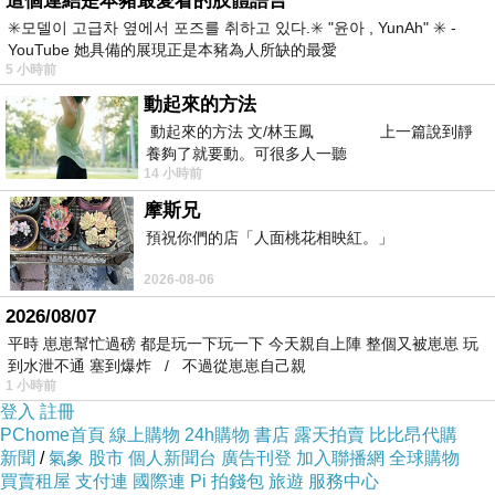
這個連結是本豬最愛看的肢體語言
✳️모델이 고급차 옆에서 포즈를 취하고 있다.✳️ "윤아 , YunAh" ✳️ -
YouTube 她具備的展現正是本豬為人所缺的最愛
5 小時前
動起來的方法
動起來的方法 文/林玉鳳 上一篇說到靜
這張我真的是畫的超滿足的！
畫這張除了讓我重
養夠了就要動。可很多人一聽
14 小時前
新以另一種角度體驗自己裝潢過的房間，而且將
摩斯兄
動物
的立體度畫起來的過程也意外超療癒！XD
預祝你們的店「人面桃花相映紅。」
謝謝小遙有玩動森，我才有機會創作這張～<3
2026-08-06
2026/08/07
這次也有縮時錄影喔～20小時濃縮1分鐘。
平時 崽崽幫忙過磅 都是玩一下玩一下 今天親自上陣 整個又被崽崽 玩
https://fb.watch/9oxfk8FI4D/
到水泄不通 塞到爆炸 / 不過從崽崽自己親
1 小時前
登入
註冊
PChome首頁
線上購物
24h購物
書店
露天拍賣
比比昂代購
新聞
/
氣象
股市
個人新聞台
廣告刊登
加入聯播網
全球購物
買賣租屋
支付連
國際連
Pi 拍錢包
旅遊
服務中心