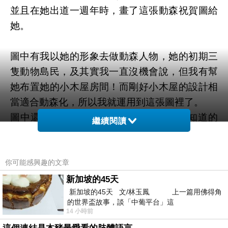
並且在她出道一週年時，畫了這張動森祝賀圖給
她。
圖中有我以她的形象去做動森人物，她的初期三
隻動物島民，及其實我一直沒機會說，但我有幫
她布置她的小木屋房間！而剛好小木屋的設計相
當適合動森化，所以我就運用到這張圖裡了。
圖中還藏有不少做為小遙粉絲(星枝草)才知道的
繼續閱讀
彩蛋。
你可能感興趣的文章
新加坡的45天
新加坡的45天 文/林玉鳳 上一篇用佛得角
的世界盃故事，談「中葡平台」這
14 小時前