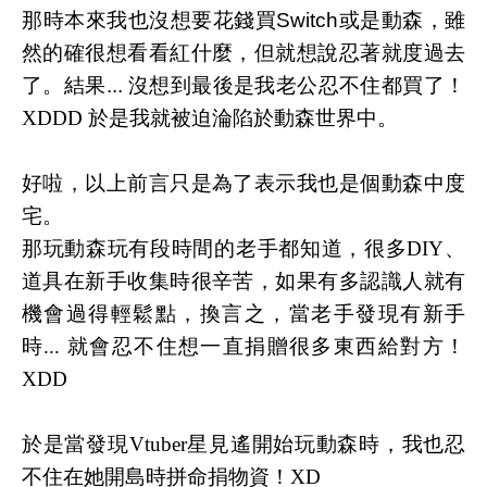
那時本來我也沒想要花錢買Switch或是動森，雖
然的確很想看看紅什麼，但就想說忍著就度過去
了。結果...
沒想到最後是我老公忍不住都買了！
XDDD 於是我就被迫淪陷於動森世界中。
好啦，以上前言只是為了表示我也是個動森中度
宅。
那玩動森玩有段時間的老手都知道，很多DIY、
道具在新手收集時很辛苦，如果有多認識人就有
機會過得輕鬆點，換言之，當老手發現有新手
時... 就會忍不住想一直捐贈很多東西給對方！
XDD
於是當發現Vtuber星見遙開始玩動森時，我也忍
不住在她開島時拼命捐物資！XD