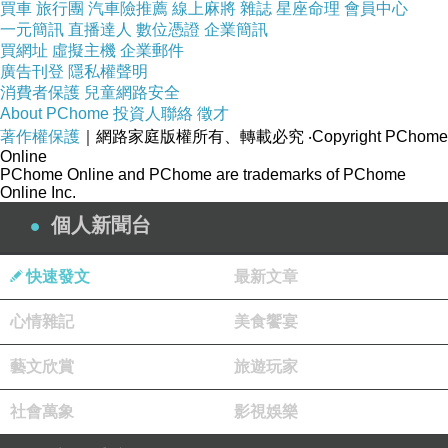
買車
旅行團
汽車險推薦
線上麻將
雜誌
星座命理
會員中心
Trick or Die 萬聖節快樂
上一篇：
一元簡訊
直播達人
數位憑證
企業簡訊
買網址
虛擬主機
企業郵件
偶像聖誕演唱會 (VTuber)
下一篇：
廣告刊登
隱私權聲明
消費者保護
兒童網路安全
About PChome
投資人聯絡
徵才
著作權保護
｜網路家庭版權所有、轉載必究
‧Copyright PChome
Online
PChome Online and PChome are trademarks of PChome
Online Inc.
個人新聞台
快速發文
最新文章
心情雜記
美食饗宴
藝文欣賞
旅遊玩家
社會萬象
影視娛樂