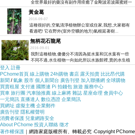
全世界最好的藥沒有副作用痊癒了金剛波若波羅蜜經一
切有...
黃金葛
2016-09-07
這種很好的,空氣清淨植物辦公室或住家,我想,大家都有
看過吧! 它在野外(室外空曠的地方)氣根延著樹...
無柄花石龍尾
2016-09-01
我對這種植物,傻傻分不清因為挺水葉和沉水葉有一些
不同不過,水生植物一向如此所以水族館裡,賣的水生植
物...
登入
註冊
PChome首頁
線上購物
24h購物
書店
露天拍賣
比比昂代購
新聞
/
氣象
股市
個人新聞台
廣告刊登
加入聯播網
全球購物
買賣租屋
支付連
國際連
Pi 拍錢包
旅遊
服務中心
買車
旅行團
汽車險推薦
線上麻將
雜誌
星座命理
會員中心
一元簡訊
直播達人
數位憑證
企業簡訊
買網址
虛擬主機
企業郵件
廣告刊登
隱私權聲明
消費者保護
兒童網路安全
About PChome
投資人聯絡
徵才
著作權保護
｜網路家庭版權所有、轉載必究
‧Copyright PChome