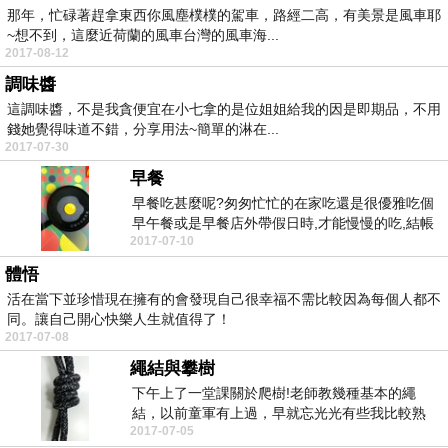
那年，忙碌著趕拿東西你風塵樸樸的駕車，路經二高，有美景是風車耶
~想不到，這麼近荷蘭的風車台灣的風車海...
2017-08-12
調味醬
這調味醬，不是我貪便宜在小七拿的是位姐姐給我的因是即期品，不用
錢她覺得味道不錯，分享用法~簡單的淋在...
2017-07-30
早餐
早餐吃甚麼呢?匆匆忙忙的在家吃還是很優雅吃個
早午餐或是早餐店外帶假日時,才能慢慢的吃,結帳
2017-07-10
時還有送這...
體悟
活在當下並珍惜現在擁有的會發現自己很幸福不需比較因為每個人都不
同。讓自己開心快樂人生就值得了！
2017-07-08
繩結與攀樹
下午上了一堂課關於爬樹!老師教幾種基本的繩
結，以前童軍有上過，早就忘光光有些我比較熟
2017-07-05
悉，有些，手打結...