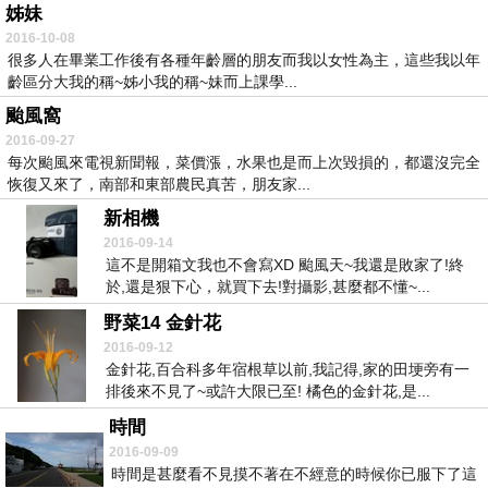
姊妹
2016-10-08
很多人在畢業工作後有各種年齡層的朋友而我以女性為主，這些我以年
齡區分大我的稱~姊小我的稱~妹而上課學...
颱風窩
2016-09-27
每次颱風來電視新聞報，菜價漲，水果也是而上次毀損的，都還沒完全
恢復又來了，南部和東部農民真苦，朋友家...
新相機
2016-09-14
這不是開箱文我也不會寫XD 颱風天~我還是敗家了!終
於,還是狠下心，就買下去!對攝影,甚麼都不懂~...
野菜14 金針花
2016-09-12
金針花,百合科多年宿根草以前,我記得,家的田埂旁有一
排後來不見了~或許大限已至! 橘色的金針花,是...
時間
2016-09-09
時間是甚麼看不見摸不著在不經意的時候你已服下了這