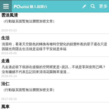
ToMe植物生活雜記
訂閱
我的
雲淡風清
（行動版頁面暫無法瀏覽加密文章）
2020-03-23
生活
清晨時，看著天空顏色的轉換有種時空變化的錯覺昨夜的星子還在只是
因陽光而隱去生活就是這樣子平安就是幸福
2018-09-06
走過
凡走過必留下痕跡在虛擬的空間裡更是~資訊，不就是零與壹而已嗎？
沒有繼續不代表忘記回來清清花園雜草漫漫...
2018-05-14
法仁
（行動版頁面暫無法瀏覽加密文章）
2017-09-10
風車