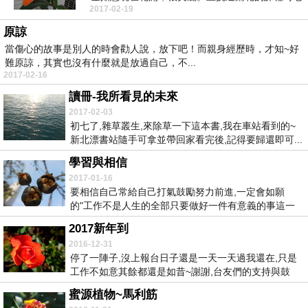
2017-02-19
師說，花苞要...
原諒
當傷心的故事是別人的時會勸人說，放下吧！而親身經歷時，才知~好
難原諒，其實也沒有什麼就是放過自己，不...
2017-02-16
讀冊-我所看見的未來
2017-02-03
初七了,雜草叢生,來除草一下這本書,我在車站看到的~
新北漂書站隨手可拿並帶回家看完後,記得要歸還即可...
學習與相信
2017-01-16
要相信自己常給自己打氣鼓勵努力前進,一定會如願
的"工作不是人生的全部只要做好一件有意義的事這一
生就值...
2017新年到
2016-12-31
停了一陣子,沒上報台日子還是一天一天過我還在,只是
工作不如意其餘都還是如昔~謝謝,台友們的支持與鼓
勵...
蜜源植物~馬利筋