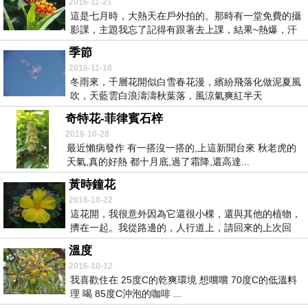
2016-11-21
這是七月時，大熱天在戶外拍的。那時有一堂免費的攝
影課，主題我忘了記得有跟著去上課，結果~熱爆，汗
如雨...
季節
2016-11-10
冬雨來，千層花開似白雪春花漫，繽紛飛落化做泥夏風
吹，天藍雲白浪濤濤秋葉落，風涼氣爽紅半天
奇特花-菲律賓石梓
2016-10-28
最近懶病發作 有一搭沒一搭的,上這新聞台來 秋老虎的
天氣,真的好熱 都十月底,過了霜降,還高達...
黃時鐘花
2016-10-22
這花開，我很意外因為它還很小棵，還與其他的植物，
擠在一起。我從路邊的，人行道上，請回來的上次回
家，跟...
溫度
2016-10-12
我喜歡住在 25度C的乾爽環境 想嚐嚐 70度C的低溫料
理 喝 85度C沖泡的咖啡 ...