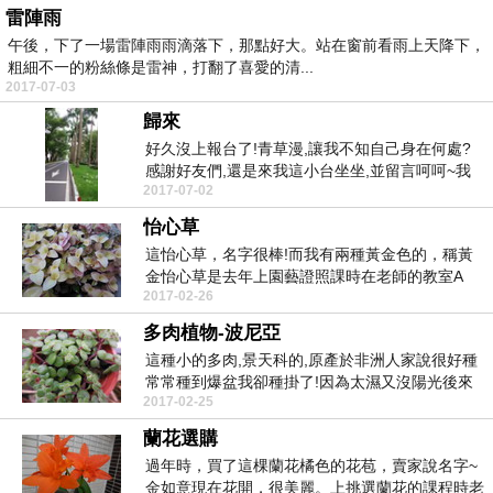
雷陣雨
午後，下了一場雷陣雨雨滴落下，那點好大。站在窗前看雨上天降下，
粗細不一的粉絲條是雷神，打翻了喜愛的清...
2017-07-03
歸來
好久沒上報台了!青草漫,讓我不知自己身在何處?
感謝好友們,還是來我這小台坐坐,並留言呵呵~我
2017-07-02
有新(心...
怡心草
這怡心草，名字很棒!而我有兩種黃金色的，稱黃
金怡心草是去年上園藝證照課時在老師的教室A
2017-02-26
的。 另一種粉...
多肉植物-波尼亞
這種小的多肉,景天科的,原產於非洲人家說很好種
常常種到爆盆我卻種掛了!因為太濕又沒陽光後來
2017-02-25
朋友分給我...
蘭花選購
過年時，買了這棵蘭花橘色的花苞，賣家說名字~
金如意現在花開，很美麗。上挑選蘭花的課程時老