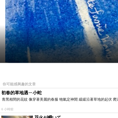
你可能感興趣的文章
初春的草地遇ㄧ小蛇
青黑相間的花紋 像穿著美麗的春服 牠氣定神閒 緩緩沿著草地的起伏 爬
6 小時前
花火が瞬いて