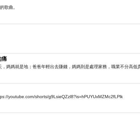
憶的歌曲。
的痛
天，媽媽就是地；爸爸年輕出去賺錢，媽媽則是處理家務，職業不分高低
.com/shorts/g9LsieQZzl8?is=hPUYUxMZMc2fLPlk