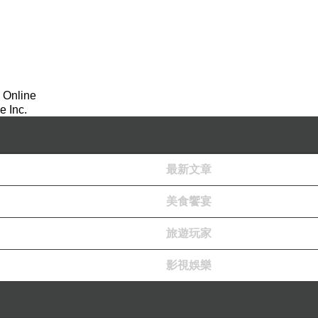
 Online
 Inc.
最新文章
美食饗宴
旅遊玩家
影視娛樂