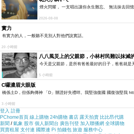
煙火閃耀， 一支唱出讓你永生難忘、 無法抹去回
2026-08-08
實力
有實力的人，一般聽不見別人對他們說實話。
20 小時前
八八風災上的父親節，小林村民難以抹滅
今天是父親節，是所有爸爸最好的日子，爸爸就是
5 小時前
C囉濃眉大眼版
橋係土D，但係夠傳神 「D」辦證好失禮咩。我堅強復國 國復強堅我 https://youtube
3 小時前
登入
註冊
PChome首頁
線上購物
24h購物
書店
露天拍賣
比比昂代購
新聞
/
氣象
股市
個人新聞台
廣告刊登
加入聯播網
全球購物
買賣租屋
支付連
國際連
Pi 拍錢包
旅遊
服務中心