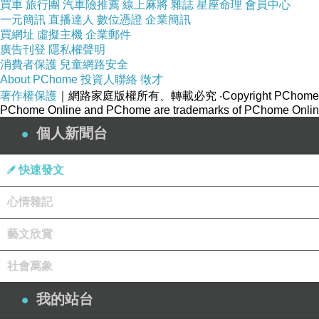
買車
旅行團
汽車險推薦
線上麻將
雜誌
星座命理
會員中心
一元簡訊
直播達人
數位憑證
企業簡訊
買網址
虛擬主機
企業郵件
廣告刊登
隱私權聲明
消費者保護
兒童網路安全
About PChome
投資人聯絡
徵才
著作權保護
｜網路家庭版權所有、轉載必究
‧Copyright PChome
PChome Online and PChome are trademarks of PChome Online
個人新聞台
快速發文
（瑞士＿馬特洪峰＿水彩）
心情雜記
在一片白色的雪世界中
藝文欣賞
並不是只有一種單一色調
而是光影折射表現最為極致的地方
社會萬象
陽光裡的色彩細細灑在雪花上
我的站台
閃著藍色 黃色 淺紅 紫色