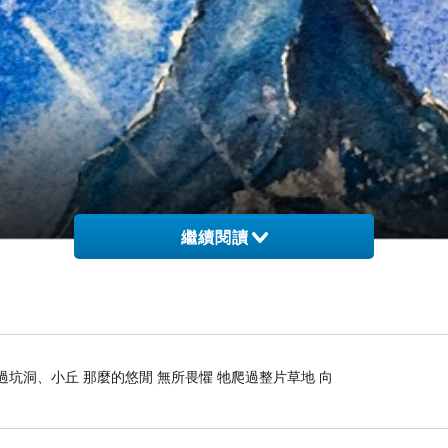
繼續閱讀
過坑洞、小丘 那麼的悠閒 無所畏懼 牠爬過整片草地 向