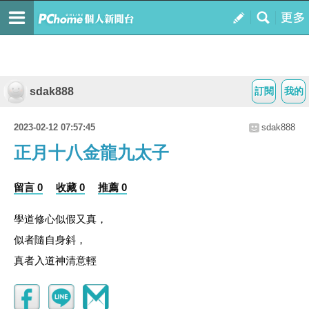
sdak888
訂閱
我的
2023-02-12 07:57:45
sdak888
正月十八金龍九太子
留言 0
收藏 0
推薦 0
學道修心似假又真，
似者隨自身斜，
真者入道神清意輕