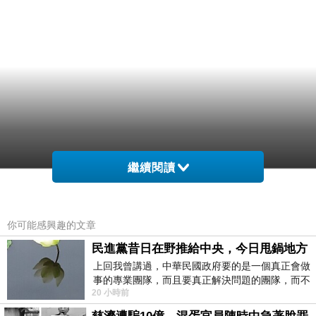
繼續閱讀
你可能感興趣的文章
民進黨昔日在野推給中央，今日甩鍋地方
上回我曾講過，中華民國政府要的是一個真正會做
事的專業團隊，而且要真正解決問題的團隊，而不
20 小時前
是只會到處甩鍋的雙標團隊，最近民進黨