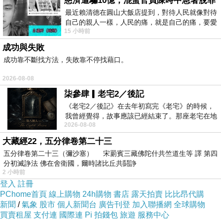
慈濟遭騙10億，混蛋官員陳時中急著脫罪
最近賴清德在圓山大飯店提到，對待人民就像對待
自己的親人一樣，人民的痛，就是自己的痛，要愛
15 小時前
民如親，說的這麼好聽，實際上根本沒做
成功與失敗
成功靠不斷找方法，失敗靠不停找藉口。
2026-08-08
柒參肆▎老宅2／後記
《老宅2／後記》在去年初寫完《老宅》的時候，
我曾經覺得，故事應該已經結束了。那座老宅在地
2026-08-08
震中倒塌，七個人終於離開那片黑暗，
大藏經22，五分律卷第二十三
五分律卷第二十三（彌沙塞） 宋罽賓三藏佛陀什共竺道生等 譯 第四
分初滅諍法 佛在舍衛國，爾時諸比丘共鬪諍
2 小時前
登入
註冊
PChome首頁
線上購物
24h購物
書店
露天拍賣
比比昂代購
新聞
/
氣象
股市
個人新聞台
廣告刊登
加入聯播網
全球購物
買賣租屋
支付連
國際連
Pi 拍錢包
旅遊
服務中心