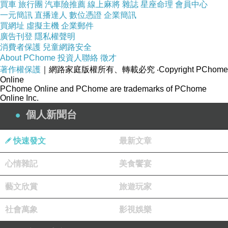
買車
旅行團
汽車險推薦
線上麻將
雜誌
星座命理
會員中心
一元簡訊
直播達人
數位憑證
企業簡訊
買網址
虛擬主機
企業郵件
廣告刊登
隱私權聲明
消費者保護
兒童網路安全
About PChome
投資人聯絡
徵才
著作權保護
｜網路家庭版權所有、轉載必究
‧Copyright PChome
Online
PChome Online and PChome are trademarks of PChome
Online Inc.
個人新聞台
快速發文
最新文章
心情雜記
美食饗宴
藝文欣賞
旅遊玩家
社會萬象
影視娛樂