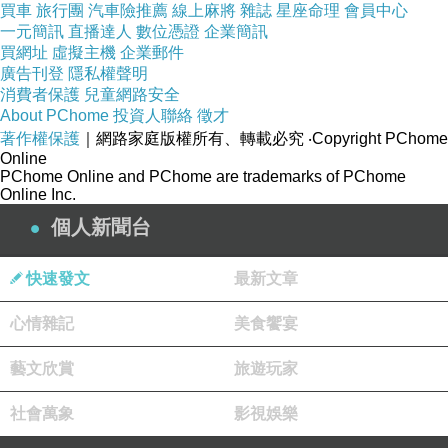
買車
旅行團
汽車險推薦
線上麻將
雜誌
星座命理
會員中心
一元簡訊
直播達人
數位憑證
企業簡訊
買網址
虛擬主機
企業郵件
廣告刊登
隱私權聲明
消費者保護
兒童網路安全
About PChome
投資人聯絡
徵才
著作權保護
｜網路家庭版權所有、轉載必究
‧Copyright PChome
Online
我是因為想吃椒麻雞腿才找到這家店的，不過一端上來跟
PChome Online and PChome are trademarks of PChome
Online Inc.
我想像不太一樣呢！
個人新聞台
之前吃的椒麻雞腿麵都是比較台式口味，雞腿都是用炸的
快速發文
最新文章
再淋上椒麻醬汁。
心情雜記
美食饗宴
所以看到雞腿泡在湯裡才嚇了一跳，而且從外表看起來也
藝文欣賞
旅遊玩家
不像椒麻雞的樣子，湯頭看起來好像也是一般清湯。
社會萬象
影視娛樂
不吃你不知道，這湯，一點都不清淡，而是重鹹卻不死