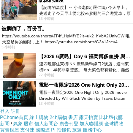
記憶的溫度
【記憶的溫度】～ 小金老師( 嚴仁鴻) 今天早上，
先送走了今天早上從北投來參觀的三台遊覽車，原
13 小時前
以為展場已經差不多要安靜下來，卻發
被擱倒了，百份百。
https://youtube.com/shorts/JT4fLHpMfYE?is=uk2_hVbA2IJnlyGW 唯
承襲外曾祖父的獨門手藝，自上海遠嫁千里的台灣媳婦，
天空是你的極限，上！ https://youtube.com/shorts/G3a1Jhcu4
5 小時前
從醬鴨開始，開發了眾多道地家鄉美食。現在也有提供網
【2026-6廣島】Day 6 福岡博多血拼 與機場接送少年司機深夜對談
路宅配喔→
徐記醬鴨官網
連四晚都住東橫INN 廣島新幹線口2號店，這間東
橫inn，早餐非常豐盛。 每天菜色都有變化，雖然
22 小時前
看到工作人員拿出料理包加熱，但
電影一夜限定2026 One Night Only 2026 movie
電影一夜限定2026 One Night Only 2026 movie
Directed by Will Gluck Written by Travis Braun
13 小時前
Starring Monica Barbaro
登入
註冊
PChome首頁
線上購物
24h購物
書店
露天拍賣
比比昂代購
新聞
/
氣象
股市
個人新聞台
廣告刊登
加入聯播網
全球購物
買賣租屋
支付連
國際連
Pi 拍錢包
旅遊
服務中心