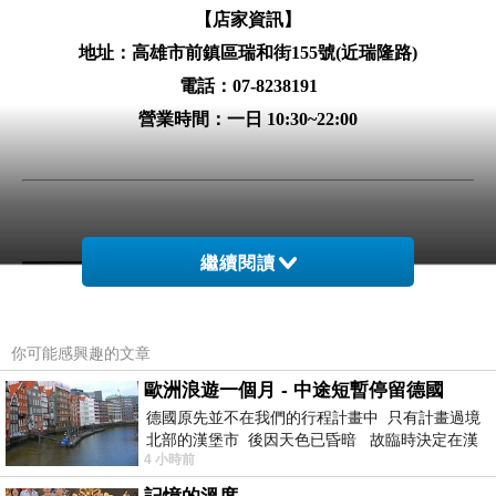
【店家資訊】
地址：高雄市前鎮區瑞和街155號(近瑞隆路)
電話：07-8238191
營業時間：一日 10:30~22:00
繼續閱讀
你可能感興趣的文章
歐洲浪遊一個月 - 中途短暫停留德國
德國原先並不在我們的行程計畫中 只有計畫過境
北部的漢堡市 後因天色已昏暗 故臨時決定在漢
4 小時前
堡市吃晚餐和過夜