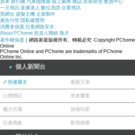
買車
旅行團
汽車險推薦
線上麻將
雜誌
星座命理
會員中心
一元簡訊
直播達人
數位憑證
企業簡訊
買網址
虛擬主機
企業郵件
廣告刊登
隱私權聲明
消費者保護
兒童網路安全
About PChome
投資人聯絡
徵才
著作權保護
｜網路家庭版權所有、轉載必究
‧Copyright PChome
Online
PChome Online and PChome are trademarks of PChome
Online Inc.
個人新聞台
快速發文
最新文章
心情雜記
美食饗宴
藝文欣賞
旅遊玩家
社會萬象
影視娛樂