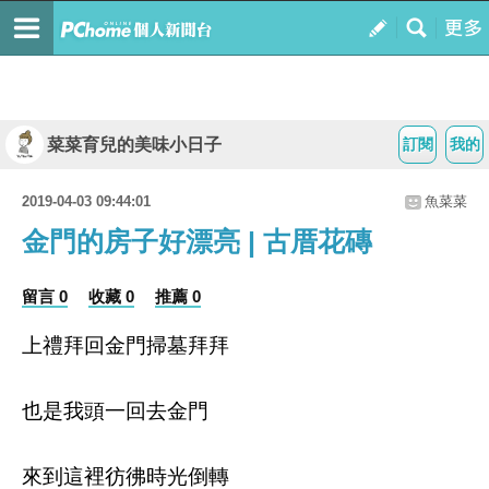
菜菜育兒的美味小日子
訂閱
我的
2019-04-03 09:44:01
魚菜菜
金門的房子好漂亮 | 古厝花磚
留言 0
收藏 0
推薦 0
上禮拜回金門掃墓拜拜
也是我頭一回去金門
來到這裡彷彿時光倒轉