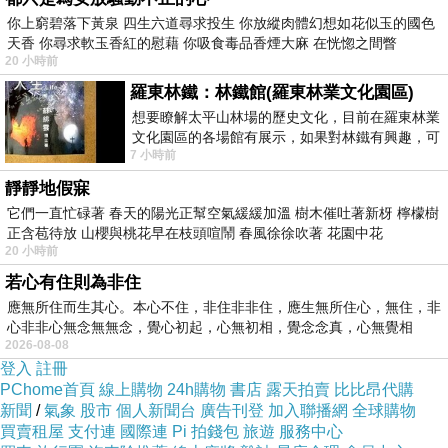
你上窮碧落下黃泉 四生六道尋求投生 你放縱肉體幻想如花似玉的國色
天香 你尋求軟玉香紅的慰藉 你吸食毒品香煙大麻 在恍惚之間瞥
20 小時前
羅東林鐵：林鐵館(羅東林業文化園區)
想要瞭解太平山林場的歷史文化，目前在羅東林業
文化園區的各場館有展示，如果對林鐵有興趣，可
7 小時前
以到林鐵館。 這裡展示從山下
靜靜地假寐
它們一直忙碌著 春天的陽光正幫空氣緩緩加溫 樹木催吐著新枒 檸檬樹
正含苞待放 山櫻與桃花早在枝頭喧鬧 春風徐徐吹著 花園中花
20 小時前
立體的花紋加上鮮豔的色彩~每面磚牆上都不一
若心有住則為非住
樣
應無所住而生其心。本心不住，非住非非住，應生無所住心，無住，非
心非非心無念無無念，覺心初起，心無初相，覺念念真，心無覺相
2026-08-08
登入
註冊
PChome首頁
線上購物
24h購物
書店
露天拍賣
比比昂代購
新聞
/
氣象
股市
個人新聞台
廣告刊登
加入聯播網
全球購物
買賣租屋
支付連
國際連
Pi 拍錢包
旅遊
服務中心