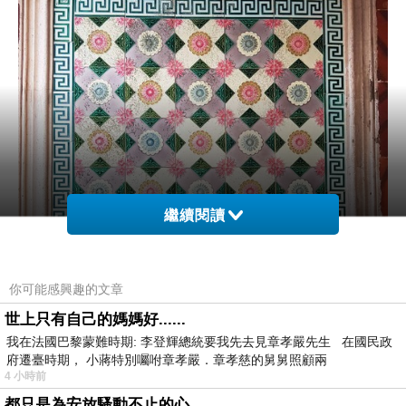
繼續閱讀
你可能感興趣的文章
世上只有自己的媽媽好......
我在法國巴黎蒙難時期: 李登輝總統要我先去見章孝嚴先生 在國民政
府遷臺時期， 小蔣特別囑咐章孝嚴．章孝慈的舅舅照顧兩
4 小時前
都只是為安放騷動不止的心