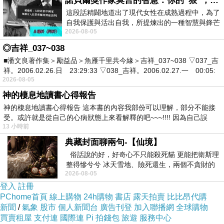
諾貝爾獎作家莫言的智慧：你的“狠”，才是最好的自我保護
這段話精闢地道出了現代女性在成熟過程中，為了
自我保護與活出自我，所提煉出的一種智慧與鋒芒
餅乾的製作者真的很厲害
2026-08-05
的平衡。 核心解讀與看法
可以把我畫的藍藍象做得這麼逼真、這麼可愛
是位做餅乾高手啊
◎吉祥_037~038
■潘文良著作集＞勵益品＞魚雁千里共今緣＞吉祥_037~038 ▽037_吉
祥。2006.02.26.日 23:29:33 ▽038_吉祥。2006.02.27.一 00:05:
2026-08-05
神的棲息地讀書心得報告
神的棲息地讀書心得報告 這本書的內容我部份可以理解，部分不能接
受。或許就是從自己的心病狀態上來看解釋的吧~~~!!!! 因為自己誤
13 小時前
典藏封面聊兩句-【仙境】
俗話說的好，好奇心不只能殺死貓 更能把衛斯理
整得慘兮兮 冰天雪地、險死還生，兩個不貪財的
2026-08-05
人尋什麼寶？ 人家追尋愛情還
登入
註冊
PChome首頁
線上購物
24h購物
書店
露天拍賣
比比昂代購
新聞
/
氣象
股市
個人新聞台
廣告刊登
加入聯播網
全球購物
買賣租屋
支付連
國際連
Pi 拍錢包
旅遊
服務中心