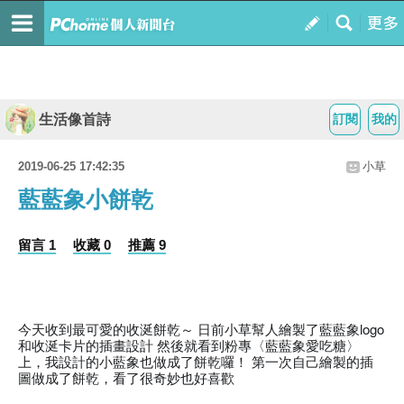
生活像首詩
訂閱
我的
2019-06-25 17:42:35
小草
藍藍象小餅乾
留言 1
收藏 0
推薦 9
今天收到最可愛的收涎餅乾～ 日前小草幫人繪製了藍藍象logo
和收涎卡片的插畫設計 然後就看到粉專〈藍藍象愛吃糖〉
上，我設計的小藍象也做成了餅乾囉！ 第一次自己繪製的插
圖做成了餅乾，看了很奇妙也好喜歡