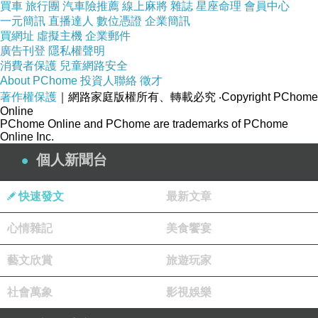
買車
旅行團
汽車險推薦
線上麻將
雜誌
星座命理
會員中心
一元簡訊
直播達人
數位憑證
企業簡訊
買網址
虛擬主機
企業郵件
廣告刊登
隱私權聲明
消費者保護
兒童網路安全
About PChome
投資人聯絡
徵才
收到後我馬上吃下一隻藍象 
著作權保護
｜網路家庭版權所有、轉載必究
‧Copyright PChome
餅乾很香很好吃 
Online
當然我也要把幾隻收藏起來～呵～
PChome Online and PChome are trademarks of PChome
喜歡的朋友或有做收涎餅乾需要的朋友
Online Inc.
也可以去fb粉專〈藍藍象愛吃糖〉看看喔！
個人新聞台
快速發文
最新文章
心情雜記
美食饗宴
藝文欣賞
旅遊玩家
社會萬象
影視娛樂