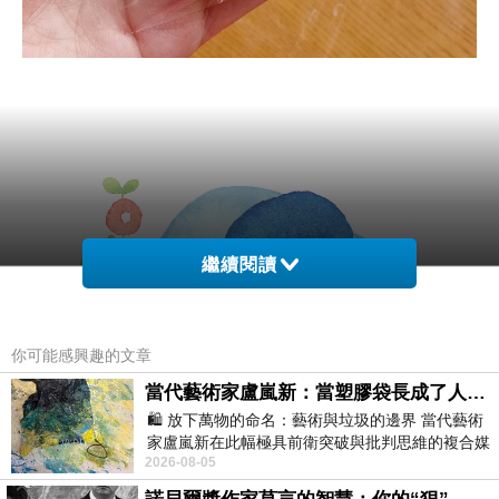
繼續閱讀
你可能感興趣的文章
當代藝術家盧嵐新：當塑膠袋長成了人的模樣，我們的目光是否學會了放下偏見？
🛍️ 放下萬物的命名：藝術與垃圾的邊界 當代藝術
家盧嵐新在此幅極具前衛突破與批判思維的複合媒
2026-08-05
材新作中，直接將被大眾定義為廢棄物