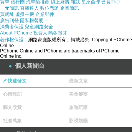
買車
旅行團
汽車險推薦
線上麻將
雜誌
星座命理
會員中心
一元簡訊
直播達人
數位憑證
企業簡訊
買網址
虛擬主機
企業郵件
廣告刊登
隱私權聲明
消費者保護
兒童網路安全
About PChome
投資人聯絡
徵才
著作權保護
｜網路家庭版權所有、轉載必究
‧Copyright PChome
Online
PChome Online and PChome are trademarks of PChome
Online Inc.
個人新聞台
快速發文
最新文章
心情雜記
美食饗宴
藝文欣賞
旅遊玩家
社會萬象
影視娛樂