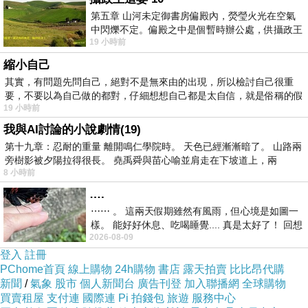
第五章 山河未定御書房偏殿內，熒瑩火光在空氣
中閃爍不定。偏殿之中是個暫時辦公處，供攝政王
19 小時前
於皇宮內廷裡處理公務已然很多年。房內
縮小自己
其實，有問題先問自己，絕對不是無來由的出現，所以檢討自己很重
要，不要以為自己做的都對，仔細想想自己都是太自信，就是俗稱的假
19 小時前
我與AI討論的小說劇情(19)
第十九章：忍耐的重量 離開鳴仁學院時。 天色已經漸漸暗了。 山路兩
旁樹影被夕陽拉得很長。 堯禹舜與苗心喻並肩走在下坡道上，兩
8 小時前
….
⋯⋯ 。 這兩天假期雖然有風雨，但心境是如圖一
樣。 能好好休息、吃喝睡覺.... 真是太好了！ 回想
2026-08-09
起來，以前根本就很難有這
登入
註冊
PChome首頁
線上購物
24h購物
書店
露天拍賣
比比昂代購
新聞
/
氣象
股市
個人新聞台
廣告刊登
加入聯播網
全球購物
買賣租屋
支付連
國際連
Pi 拍錢包
旅遊
服務中心