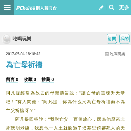
吃喝玩樂
訂閱
我的
2017-05-04 18:18:42
吃喝玩樂
為亡母祈禱
留言 0
收藏 0
推薦 0
阿凡提經常為故去的母親禱告說：“讓亡母的靈魂升天堂
吧！”有人問他：“阿凡提，你為什么只為亡母祈禱而不為
亡父祈禱呀？”
阿凡提回答說：“我對亡父一百個放心，因為他歷來非
常聰明老練，我想他一入土就躲過了墳墓里預審死人的天