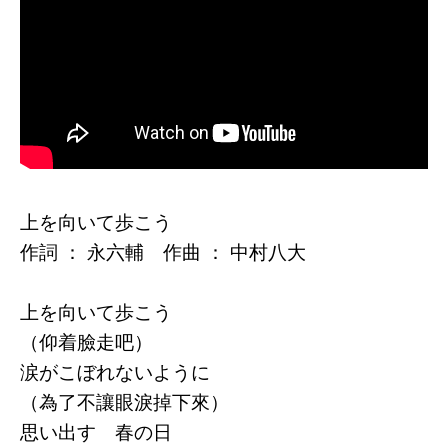
上を向いて歩こう
作詞 ： 永六輔 作曲 ： 中村八大
上を向いて歩こう
（仰着臉走吧）
涙がこぼれないように
（為了不讓眼淚掉下來）
思い出す 春の日