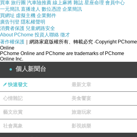
買車
旅行團
汽車險推薦
線上麻將
雜誌
星座命理
會員中心
（孤單寂寞的今夜）
一元簡訊
直播達人
數位憑證
企業簡訊
買網址
虛擬主機
企業郵件
廣告刊登
隱私權聲明
悲しみは 星のかげに
消費者保護
兒童網路安全
（悲傷躲在星星的影子裡）
About PChome
投資人聯絡
徵才
著作權保護
悲しみは 月のかげに
｜網路家庭版權所有、轉載必究
‧Copyright PChome
Online
（悲傷躲在月亮的影子裡）
PChome Online and PChome are trademarks of PChome
Online Inc.
個人新聞台
上を向いて歩こう
（仰着臉走吧）
快速發文
最新文章
涙がこぼれないように
（為了不讓眼淚掉下來）
心情雜記
美食饗宴
泣きながら 歩く
藝文欣賞
旅遊玩家
（邊走邊掉淚的）
一人ぼっちの夜
社會萬象
影視娛樂
（孤單寂寞的今夜）