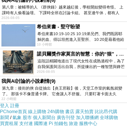
我與AI討論的小說劇情(8)
幸せは 空の上に
第八章：被輔導的人 《群俠錄》越來越紅後，學校開始變得奇怪。 上
（幸福在夜空上面）
課時有人偷看論壇。 下課時全班在討論卡組。 甚至連午休，都有人
2026-08-05
希伯來書 - 堅守盼望
上を向いて歩こう
希伯來書10:19-10:25 10:19弟兄們、我們既因耶
（仰着臉走吧）
穌的血、得以坦然進入至聖所、 10:20是藉着他給
10 小時前
我們開了一條又新又活的路從幔子經過
涙がこぼれないように
諾貝爾獎作家莫言的智慧：你的“狠”，才是最好的自我保護
（為了不讓眼淚掉下來）
這段話精闢地道出了現代女性在成熟過程中，為了
泣きながら 歩く
自我保護與活出自我，所提煉出的一種智慧與鋒芒
（邊走邊掉淚的）
2026-08-05
的平衡。 核心解讀與看法
一人ぼっちの夜
我與AI討論的小說劇情(9)
第九章：後街的俠 自從抽出【炎王邪殺】後，天堂工作室的氣氛就變
（孤單寂寞的今夜）
了。 那張卡不像普通卡牌。 它會讓人不舒服。 只要盯著卡面太久
22 小時前
登入
註冊
思い出す 秋の日
PChome首頁
線上購物
24h購物
書店
露天拍賣
比比昂代購
（回想那秋天的日子）
新聞
/
氣象
股市
個人新聞台
廣告刊登
加入聯播網
全球購物
一人ぼっちの夜
買賣租屋
支付連
國際連
Pi 拍錢包
旅遊
服務中心