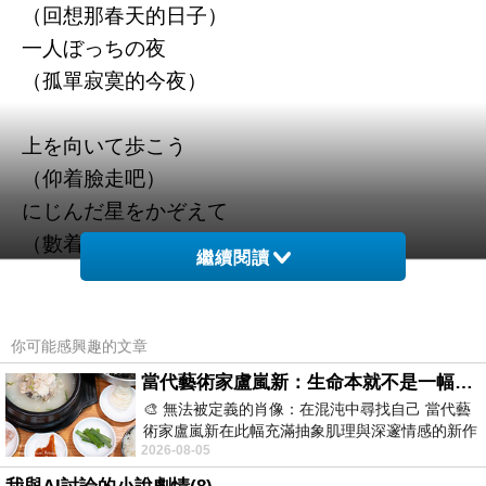
（回想那春天的日子）
一人ぼっちの夜
（孤單寂寞的今夜）
上を向いて歩こう
（仰着臉走吧）
にじんだ星をかぞえて
（數着因淚水而模糊的星星）
繼續閱讀
思い出す 夏の日
（回想那夏天的日子）
一人ぼっちの夜
你可能感興趣的文章
（孤單寂寞的今夜）
當代藝術家盧嵐新：生命本就不是一幅能被定義的肖像，在混亂與交疊中拼湊完整的靈魂
🎨 無法被定義的肖像：在混沌中尋找自己 當代藝
術家盧嵐新在此幅充滿抽象肌理與深邃情感的新作
幸せは 雲の上に
2026-08-05
中，以灰白為基底，交織著塗抹、刮擦與
（幸福在雲端上面）