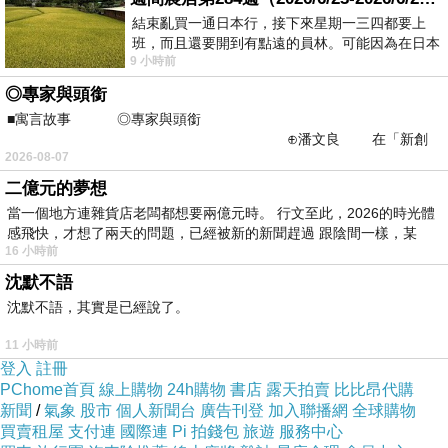
結束亂買一通日本行，接下來星期一三四都要上
班，而且還要開到有點遠的員林。可能因為在日本
9 小時前
花不少錢，星期一出門上班時，心裡沒有一
◎專家與頭銜
鋪陳故事
■寓言故事 ◎專家與頭銜
⊕潘文良 在「新創
若只在直線進行式的時間軸上
2026-08-07
之谷」裡——
就角色與腳本簡單的排列組合
二億元的夢想
當一個地方連雜貨店老闆都想要兩億元時。 行文至此，2026的時光體
感飛快，才想了兩天的問題，已經被新的新聞趕過 跟陰間一樣，某
16 小時前
沈默不語
一旦故事中的角色失序演出
沈默不語，其實是已經說了。
停頓在劇情中的某一個角落
11 小時前
角色即開始反問自我
登入
註冊
PChome首頁
線上購物
24h購物
書店
露天拍賣
比比昂代購
產生時空錯亂的迷惑
新聞
/
氣象
股市
個人新聞台
廣告刊登
加入聯播網
全球購物
買賣租屋
支付連
國際連
Pi 拍錢包
旅遊
服務中心