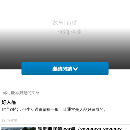
故事| 待續
時間| 停滯
故事| 鋪陳
繼續閱讀
時間| 流逝
你可能感興趣的文章
好人品
吃苦耐勞，但生活過得卻很一般，這通常是人品好造成的。
待續的故事仍在鋪陳進行
12 小時前
感覺時間停滯卻如常流逝
週間農居第284週（2026/6/23-2026/6/24) 夏至 金黃稻浪洋溢豐收喜悅