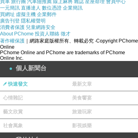
買車
旅行團
汽車險推薦
線上麻將
雜誌
星座命理
會員中心
一元簡訊
直播達人
數位憑證
企業簡訊
買網址
虛擬主機
企業郵件
廣告刊登
隱私權聲明
這一幕戲
消費者保護
兒童網路安全
穆然的神情
About PChome
投資人聯絡
徵才
著作權保護
｜網路家庭版權所有、轉載必究
‧Copyright PChome
停格在鏡頭前呈現僵凝
Online
PChome Online and PChome are trademarks of PChome
Online Inc.
個人新聞台
快速發文
最新文章
故事| 乏味
心情雜記
美食饗宴
時間| 空洞
藝文欣賞
旅遊玩家
社會萬象
影視娛樂