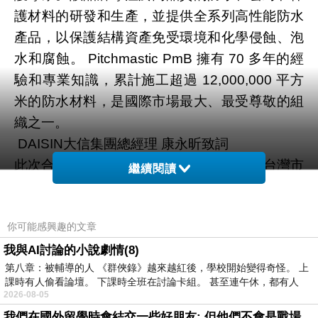
護材料的研發和生產，並提供全系列高性能防水
產品，以保護結構資產免受環境和化學侵蝕、泡
水和腐蝕。 Pitchmastic PmB 擁有 70 多年的經
驗和專業知識，累計施工超過 12,000,000 平方
米的防水材料，是國際市場最大、最受尊敬的組
織之一。
DAISIN大信集團總經理 康永昕致詞
此次合作，將充分發揮DAISIN大信集團在台灣市
繼續閱讀
場的影響力和Pitchmastic PmB在技術與產品上
的優勢，將為台灣在建築行業上帶來更專業、更
你可能感興趣的文章
先進且有效的解決方案。雙方將在產品供應、技
術支持、市場推廣等方面展開全方位合作，共同
我與AI討論的小說劇情(8)
第八章：被輔導的人 《群俠錄》越來越紅後，學校開始變得奇怪。 上
打造一個更加環保、安全、可持續發展的建築環
課時有人偷看論壇。 下課時全班在討論卡組。 甚至連午休，都有人
境。
2026-08-05
TREMCO CPG APAC亞太區執行董事總經理Mr,
我們在國外留學時會結交一些好朋友: 但他們不會是戰場上的朋友