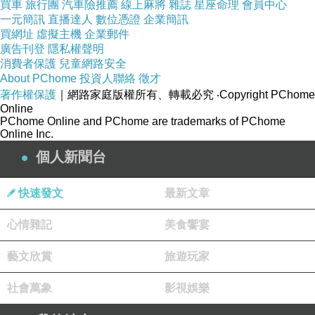
買車
旅行團
汽車險推薦
線上麻將
雜誌
星座命理
會員中心
TREMCO CPG APAC，雙方交換合約
一元簡訊
直播達人
數位憑證
企業簡訊
買網址
虛擬主機
企業郵件
作為一個肩負社會責任的企業，DAISIN大信集團
廣告刊登
隱私權聲明
一直以來致力於推動可持續且環保友好的建築產
消費者保護
兒童網路安全
About PChome
投資人聯絡
徵才
業發展。而Pitchmastic PmB作為一家專業的建
著作權保護
｜網路家庭版權所有、轉載必究
‧Copyright PChome
築材料供應商，認同此理念，未來將與DAISIN大
Online
PChome Online and PChome are trademarks of PChome
信集團攜手努力，打造更舒適、安全和高品質的
Online Inc.
建築結構防水。
個人新聞台
DAISIN大信國際建築結構專業防水簽約發布會
暨感恩派對大合照
快速發文
最新文章
發布會當天，有許多台灣的建築師及防水專家親
心情雜記
美食饗宴
自蒞臨指導，DAISIN大信將持續在台灣展開高品
質的建築防水結構，並支持台灣防水產業邁向更
藝文欣賞
旅遊玩家
優質的結構防水保護，希望經由國際品牌的帶領
社會萬象
影視娛樂
可以讓台灣的建築人和消費者的防水觀念與國際
並駕齊驅！