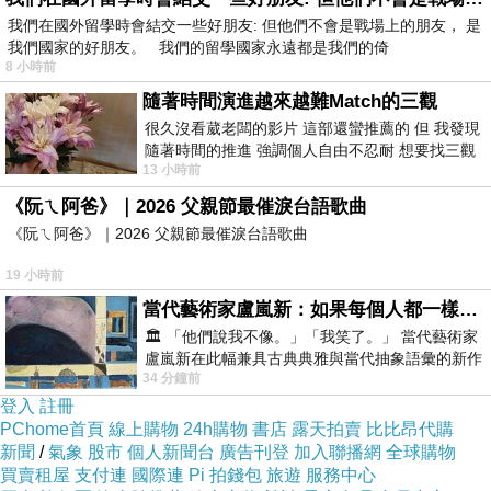
Saptak Roy(左)與TREMCO CPG APAC大中華
我們在國外留學時會結交一些好朋友: 但他們不會是戰場上的朋友， 是
我們國家的好朋友。 我們的留學國家永遠都是我們的倚
區總監Mr, Francis Tang致詞(右）
8 小時前
簽約儀式上，「DAISIN大信集團」康信豊康董事
隨著時間演進越來越難Match的三觀
長、執行總經理康永昕和Pitchmastic PmB的代
很久沒看葳老闆的影片 這部還蠻推薦的 但 我發現
隨著時間的推進 強調個人自由不忍耐 想要找三觀
表TREMCO CPG APAC美國創高執行董事總經
13 小時前
接近的不要說對象 連朋友都超
理Mr,Roy Saptak，以及來自大中華區總監
《阮ㄟ阿爸》｜2026 父親節最催淚台語歌曲
Mr,Francis共同代表出席，雙方就合作的具體內
《阮ㄟ阿爸》｜2026 父親節最催淚台語歌曲
容進行了深入的交流和討論。DAISIN大信集團的
19 小時前
康總經理表示，這次合作是集團擴大產品線和提
當代藝術家盧嵐新：如果每個人都一樣，這世界該有多無聊？
升服務品質的重要里程碑，也是對提升台灣建築
🏛️ 「他們說我不像。」「我笑了。」 當代藝術家
市場品質的信心和承諾。而美國創高亞太區執行
盧嵐新在此幅兼具古典典雅與當代抽象語彙的新作
34 分鐘前
中，以沈靜的藍色空間為背景，描繪了
董事總經理Mr,Roy Saptak則表示，他們非常期
登入
註冊
待與DAISIN大信集團攜手合作，共同為台灣的建
PChome首頁
線上購物
24h購物
書店
露天拍賣
比比昂代購
新聞
築行業帶來更先進的技術和產品。
/
氣象
股市
個人新聞台
廣告刊登
加入聯播網
全球購物
買賣租屋
支付連
國際連
Pi 拍錢包
旅遊
服務中心
DAISIN大信集團代表和Pitchmastic PmB的代表