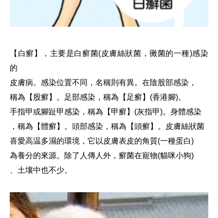
【白癬】，主要是白癬菌
(
皮膚絲狀菌，黴菌的一種
)
感染
的
皮膚病。感染位置不同，名稱則有異。在陰股部感染，
稱為【股癬】。足部感染，稱為【足癬】
(
香港腳
)
。
手指甲或腳趾甲感染，稱為【甲癬】
(
灰指甲
)
。身體感染
，稱為【體癬】。頭部感染，稱為【頭癬】。皮膚絲狀菌
喜愛高温多濕的環境，它以皮膚表皮的角質
(
一種蛋白
)
為養分的來源。除了人傳人外，癬菌在寵物
(
貓咪小狗
)
、土壤中也不少。