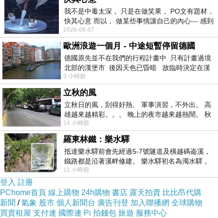
我不是中毒太深， 只是在做笑果， PO文有題材，
快其心意 而以， 做某些事情讓自己的內心--- 感到
2026-08-07
愉快。
歐洲浪遊一個月 - 中途短暫停留德國
德國原先並不在我們的行程計畫中 只有計畫過境
北部的漢堡市 後因天色已昏暗 故臨時決定在漢
【體癬】主要是除了頭部、手足、陰股部以外的部分
3 小時前
堡市吃晚餐和過夜
感染到白癬菌
(
皮膚絲狀菌
)
，以及小胞子菌、表皮菌。
立秋的風
在顏面、胸部、背部、大腿、臀部等比較柔軟的皮膚感染
立秋日的風，刮得好熱。 軍事演習，不外出。 高
雄越來越精彩。。。 晚上的夜市越來越熱鬧。 秋
後，邊緣粉紅色突起，正中皮膚較正常些。有點癢又不是
14 小時前
天的風刮得很熱 夜遊消暑熱。。。
太癢。正常的皮膚，若和感染的皮膚有親密的接觸，照樣
羅東林鐵：樂水驛
會被傳染。好發於初夏至初秋。原因菌以
Trichophyton
抵達樂水驛前會先經過5-7號隧道及橫越碼崙溪，
rubrum
最多，其次為
Trichophyton mentagrophytes
。
鐵路都是沿著溪畔修建。 樂水驛初名為濁水驛，
11 小時前
但因與臺鐵集集線車站同名，於1953
登入
註冊
PChome首頁
線上購物
24h購物
書店
露天拍賣
比比昂代購
新聞
/
氣象
股市
個人新聞台
廣告刊登
加入聯播網
全球購物
買賣租屋
支付連
國際連
Pi 拍錢包
旅遊
服務中心