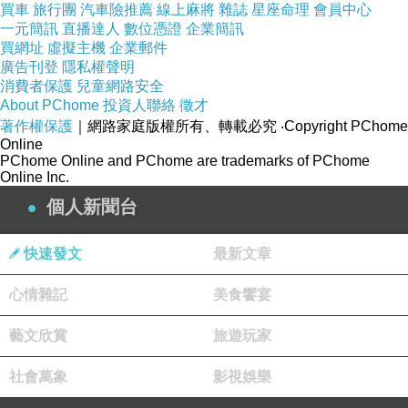
買車
旅行團
汽車險推薦
線上麻將
雜誌
星座命理
會員中心
一元簡訊
直播達人
數位憑證
企業簡訊
買網址
虛擬主機
企業郵件
廣告刊登
隱私權聲明
消費者保護
兒童網路安全
About PChome
投資人聯絡
徵才
著作權保護
｜網路家庭版權所有、轉載必究
‧Copyright PChome
Online
PChome Online and PChome are trademarks of PChome
Online Inc.
個人新聞台
快速發文
最新文章
心情雜記
美食饗宴
【體癬】的症狀，起初類似濕疹，為紅色小丘疹或小紅斑
，逐漸離心性的擴散，由一元硬幣狀，變成十元銅板樣，
藝文欣賞
旅遊玩家
所以俗稱【錢癬】或【銅錢癬】。最後形成帶有搔癢的圓
社會萬象
影視娛樂
形
或橢圓形紅斑。環狀的周邊，呈明顯突起的丘疹、水疱、