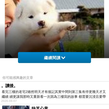
繼續閱讀
你可能感興趣的文章
。讀後。
看完三樓的老宅2雖然明天才有後記其實中間到第三集有停更幾天才又
繼續 續更讓我那時又重新看一次因為三樓寫的故事 都需要沉浸且要帶
2026-08-07
有
快其心意