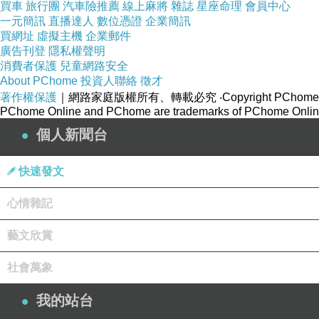
買車
旅行團
汽車險推薦
線上麻將
雜誌
星座命理
會員中心
一元簡訊
直播達人
數位憑證
企業簡訊
買網址
虛擬主機
企業郵件
廣告刊登
隱私權聲明
消費者保護
兒童網路安全
About PChome
投資人聯絡
徵才
著作權保護
｜網路家庭版權所有、轉載必究
‧Copyright PChome
PChome Online and PChome are trademarks of PChome Online
個人新聞台
快速發文
心情雜記
藝文欣賞
社會萬象
我的站台