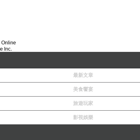
 Online
 Inc.
最新文章
美食饗宴
旅遊玩家
影視娛樂