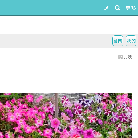
訂閱
我的
月泱