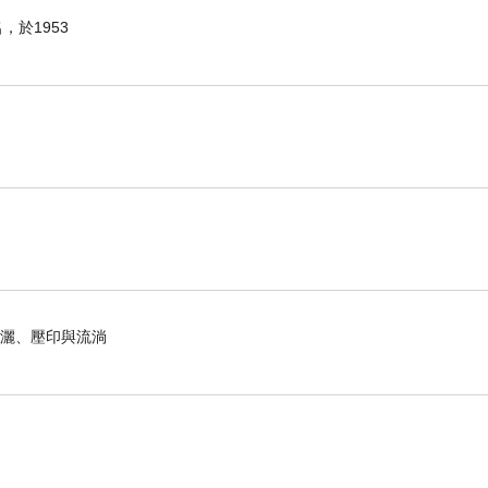
於1953
揮灑、壓印與流淌