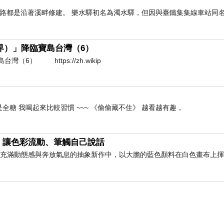
路都是沿著溪畔修建。 樂水驛初名為濁水驛，但因與臺鐵集集線車站同名，
（護界）」降臨寶島台灣（6）
（6） https://zh.wikip
全糖 我喝起來比較習慣 ~~~ 《偷偷藏不住》 越看越有趣，
，讓色彩流動、筆觸自己說話
此幅充滿動態感與奔放氣息的抽象新作中，以大膽的藍色顏料在白色畫布上