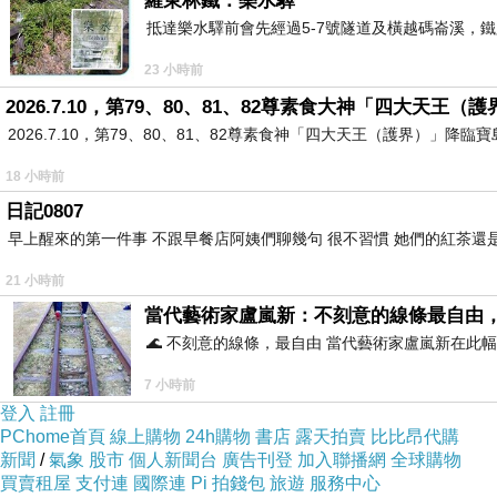
羅東林鐵：樂水驛
抵達樂水驛前會先經過5-7號隧道及橫越碼崙溪，鐵
23 小時前
2026.7.10，第79、80、81、82尊素食大神「四大天王
2026.7.10，第79、80、81、82尊素食神「四大天王（護界）」降臨寶島台灣
18 小時前
日記0807
早上醒來的第一件事 不跟早餐店阿姨們聊幾句 很不習慣 她們的紅茶還是
21 小時前
當代藝術家盧嵐新：不刻意的線條最自由
🌊 不刻意的線條，最自由 當代藝術家盧嵐新在
7 小時前
登入
註冊
PChome首頁
線上購物
24h購物
書店
露天拍賣
比比昂代購
新聞
/
氣象
股市
個人新聞台
廣告刊登
加入聯播網
全球購物
買賣租屋
支付連
國際連
Pi 拍錢包
旅遊
服務中心