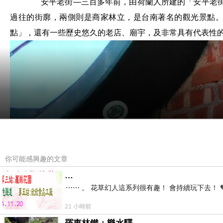
安平老街—三百多年前，由荷蘭人所建的「安平老
過往的街廓，兩側則是商家林立，是台南著名的觀光景點
點」，還有一些歷史悠久的老店、廟宇，及非常具有代表性
你可能感興趣的文章
…
⋯⋯ 。 花草幻人這系列很有趣！ 會持續玩下去！ 
21 小時前