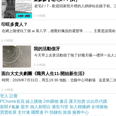
老宅2 / 7 - 歡迎回家照片裡的人靜靜站在鏡
3 小時前
印旺多貴人？
在網上隨便玩了個 ai 算八字，感覺好像說的還蠻準……。主要是說
8 小時前
我的活動假牙
今天早上去拿活動假了拖了好幾天囉~~禮拜一去人
3 小時前
面白大丈夫劇團《職男人生11-開始新生活》
時間：2026年7月31日，周五19:30 地點：北藝中心球劇場 這
1 小時前
登入
註冊
PChome首頁
線上購物
24h購物
書店
露天拍賣
比比昂代購
新聞
/
氣象
股市
個人新聞台
廣告刊登
加入聯播網
全球購物
買賣租屋
支付連
國際連
Pi 拍錢包
旅遊
服務中心