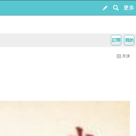
訂閱
我的
月泱