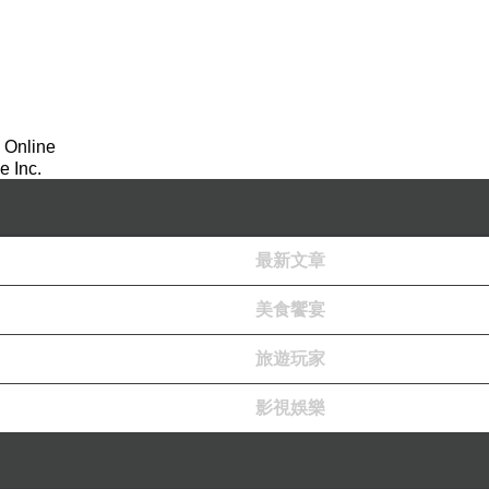
 Online
 Inc.
最新文章
美食饗宴
旅遊玩家
影視娛樂