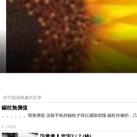
你可能感興趣的文章
錫杖無價值
。。。。。。我無價值 須親手執持錫杖才得以滅除煩惱 錫杖你修的，
8 小時前
柒參參▎老宅2 / 7 (終)