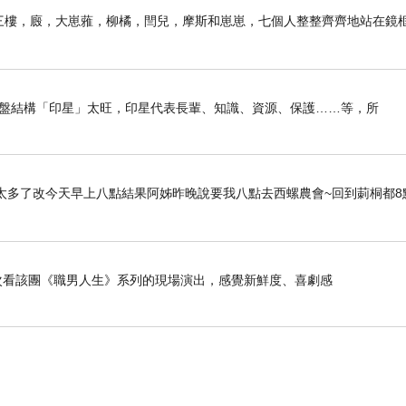
子前。三樓，廄，大崽蕥，柳橘，閆兒，摩斯和崽崽，七個人整整齊齊地站在鏡
我命盤結構「印星」太旺，印星代表長輩、知識、資源、保護……等，所
太多了改今天早上八點結果阿姊昨晚說要我八點去西螺農會~回到莿桐都8
是第二次看該團《職男人生》系列的現場演出，感覺新鮮度、喜劇感