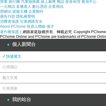
買車
旅行團
汽車險推薦
線上麻將
雜誌
星座命理
會員中心
一元簡訊
直播達人
數位憑證
企業簡訊
買網址
虛擬主機
企業郵件
廣告刊登
隱私權聲明
消費者保護
兒童網路安全
About PChome
投資人聯絡
徵才
著作權保護
｜網路家庭版權所有、轉載必究
‧Copyright PChome
PChome Online and PChome are trademarks of PChome Online
個人新聞台
快速發文
心情雜記
藝文欣賞
社會萬象
我的站台