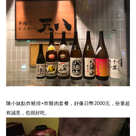
陳小妹點炸豬排+炸雞肉套餐，好像日幣2000元，份量超
有誠意，也很好吃。