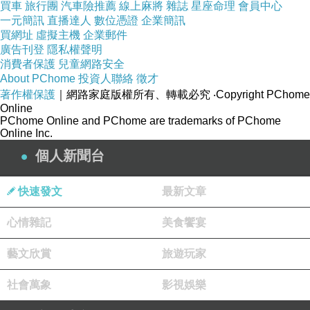
買車
旅行團
汽車險推薦
線上麻將
雜誌
星座命理
會員中心
一元簡訊
直播達人
數位憑證
企業簡訊
買網址
虛擬主機
企業郵件
廣告刊登
隱私權聲明
消費者保護
兒童網路安全
About PChome
投資人聯絡
徵才
著作權保護
｜網路家庭版權所有、轉載必究
‧Copyright PChome
Online
PChome Online and PChome are trademarks of PChome
Online Inc.
個人新聞台
快速發文
最新文章
心情雜記
美食饗宴
藝文欣賞
旅遊玩家
社會萬象
影視娛樂
沾生蛋很好吃