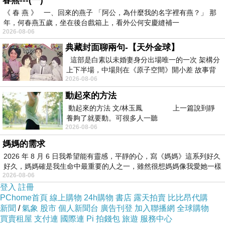
春燕---(一)
《 春 燕 》 一、回來的燕子 「阿公，為什麼我的名字裡有燕？」 那
年，何春燕五歲，坐在後台戲箱上，看外公何安慶縫補一
2026-08-06
典藏封面聊兩句-【天外金球】
這部是白素以未婚妻身分出場唯一的一次 架構分
上下半場，中場則在《原子空間》開小差 故事背
2026-08-06
景影射西藏境外流亡 地下組織
動起來的方法
動起來的方法 文/林玉鳳 上一篇說到靜
小白點的壽喜燒套餐要5000日幣。有很多東西，牛肉壽喜
養夠了就要動。可很多人一聽
2026-08-06
燒一鍋
媽媽的需求
2026 年 8 月 6 日我希望能有靈感，平靜的心，寫《媽媽》這系列好久
好久，媽媽確是我生命中最重要的人之一，雖然很想媽媽像我愛她一樣
2026-08-06
登入
註冊
PChome首頁
線上購物
24h購物
書店
露天拍賣
比比昂代購
新聞
/
氣象
股市
個人新聞台
廣告刊登
加入聯播網
全球購物
買賣租屋
支付連
國際連
Pi 拍錢包
旅遊
服務中心