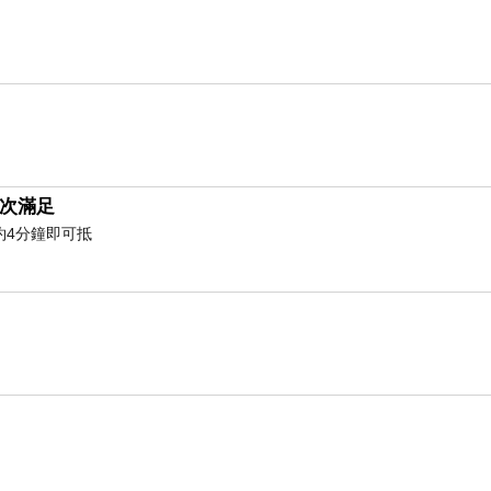
來挑戰看看阿!
活蝦餐廳倒是沒有這些問題，外頭還有些造景，讓人
多客人都是竹科的人來這裡聚餐，基本上客人素質會
次滿足
約4分鐘即可抵