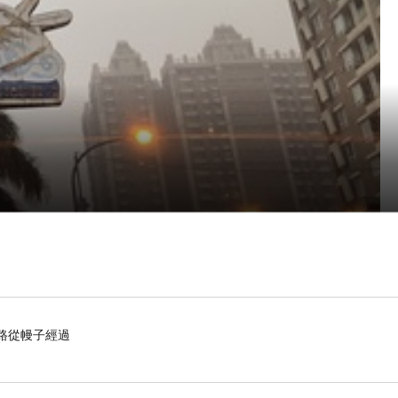
的路從幔子經過
要吃什麼，既然他們都是新竹的地頭蛇了，還不把找
蝦，有沒有搞錯，嚇得我趕快谷歌一下，
新竹餐廳推