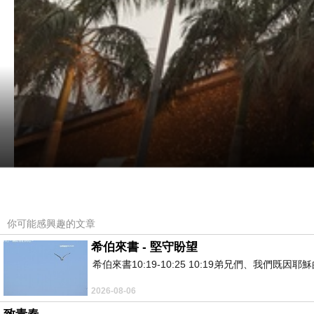
你可能感興趣的文章
希伯來書 - 堅守盼望
希伯來書10:19-10:25 10:19弟兄們、我
想說有一陣子沒找找新竹的朋友們，選了大家都可
2026-08-06
覓食區的任務交給他們找，嘿嘿。結果給我找了