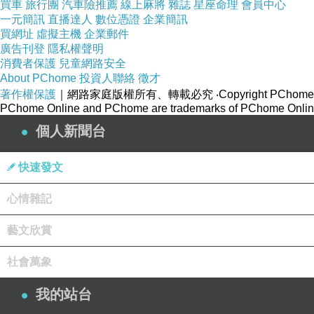
買車
旅行團
汽車險推薦
線上麻將
雜誌
星座命理
會員中心
一元簡訊
直播達人
數位憑證
企業簡訊
買網址
虛擬主機
企業郵件
廣告刊登
隱私權聲明
消費者保護
兒童網路安全
About PChome
投資人聯絡
徵才
著作權保護
｜網路家庭版權所有、轉載必究
‧Copyright PChome
PChome Online and PChome are trademarks of PChome Online
個人新聞台
快速發文
心情雜記
藝文欣賞
社會萬象
我的站台