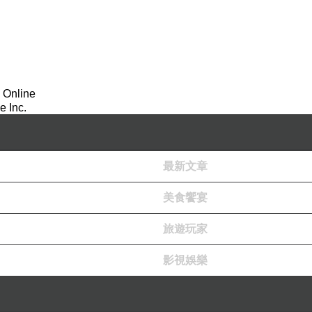
 Online
 Inc.
最新文章
美食饗宴
旅遊玩家
影視娛樂