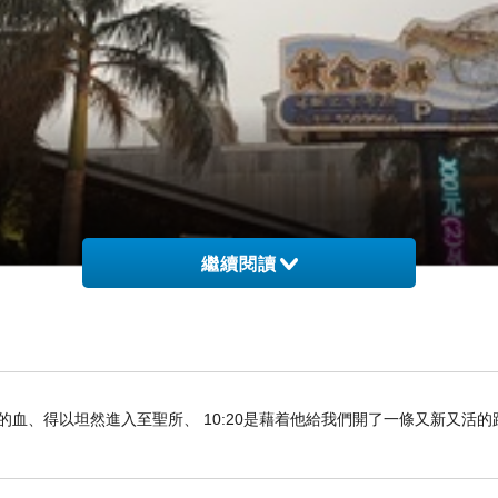
繼續閱讀
們既因耶穌的血、得以坦然進入至聖所、 10:20是藉着他給我們開了一條又新又活
以的時間，特地北上找他們，去新竹我還真的不知道
一個
竹北活蝦餐廳
，黃金海岸活蝦之家，跑來新竹吃