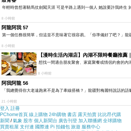
致青春
薦
、
新竹美食餐廳
推薦，看看好像也還不錯欸，蠻
年輕時曾想著騎馬仗劍闖天涯 可是半路上遇到一個人 她說要許我終生 於
8 小時前
一般的海鮮餐廳，都讓我有一種進到不良場所的感
阿龍阿我 57
挺放鬆的，聽朋友說，這裡跟蠻多竹科的公司有合
第一個任務很簡單，但這並不意味著它很容易。「你準備好了吧？」龍
好很多，聽到這大大鬆一口氣，心裡也加分不少~~
8 小時前
【漫時生活內湖店】內湖不限時餐廳推薦
想找一間適合朋友聚會、家庭聚餐或情侶約會的內
8 小時前
阿我阿龍 56
「我總覺得你大老遠跑來不是為了牽線搭橋？」龍疆對梅麗特說話的語
21 小時前
登入
註冊
PChome首頁
線上購物
24h購物
書店
露天拍賣
比比昂代購
新聞
/
氣象
股市
個人新聞台
廣告刊登
加入聯播網
全球購物
買賣租屋
支付連
國際連
Pi 拍錢包
旅遊
服務中心