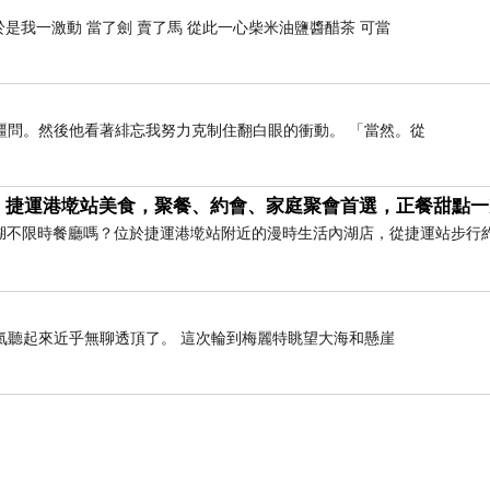
多人推薦這間新竹海鮮餐廳，竟然還有上節目，就讓我
是我一激動 當了劍 賣了馬 從此一心柴米油鹽醬醋茶 可當
覺，畢竟外頭都會有人抽菸又喝酒的。這間黃金海岸
作特約，可以說是竹北相當有名的聚餐餐廳，所以蠻
疆問。然後他看著緋忘我努力克制住翻白眼的衝動。 「當然。從
｜捷運港墘站美食，聚餐、約會、家庭聚會首選，正餐甜點一
湖不限時餐廳嗎？位於捷運港墘站附近的漫時生活內湖店，從捷運站步行
氣聽起來近乎無聊透頂了。 這次輪到梅麗特眺望大海和懸崖