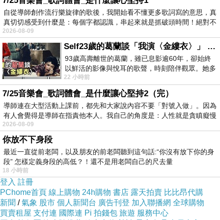
7/25音樂會_歌詞體會_是什麼讓心堅持1
木耳，
自從導師創作流行樂旋律的歌後，我開始看不懂更多歌詞寫的意思，真
真切切感受到什麼是：每個字都認識，串起來就是抓破頭時間！絕對不
2026-08-09
Self23歲的葛蘭談「我演〈金縷衣〉」 #戀上老電影 #粟子 #葛蘭
93歲高壽離世的葛蘭，雖已息影逾60年，卻始終
以鮮活的影像與悅耳的歌聲，時刻陪伴觀眾。她多
22 小時前
才多藝、陽光開朗的形象，不僅保留在電影
7/25音樂會_歌詞體會_是什麼讓心堅持2（完）
導師連在大型活動上課前，都先和大家說內容不要「對號入做」。因為
有人會覺得是導師在指責他本人。我自己的角度是：人性就是貪瞋癡慢
2026-08-09
你放不下身段
最近一直從前老闆，以及朋友的前老闆聽到這句話:“你沒有放下你的身
段” 怎樣定義身段的高低？！還不是用老闆自己的尺去量
18 小時前
登入
註冊
PChome首頁
線上購物
24h購物
書店
露天拍賣
比比昂代購
新聞
/
氣象
股市
個人新聞台
廣告刊登
加入聯播網
全球購物
買賣租屋
支付連
國際連
Pi 拍錢包
旅遊
服務中心