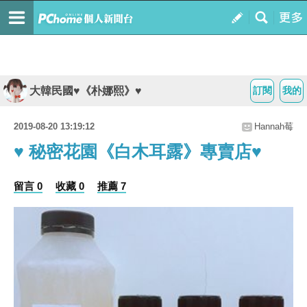
大韓民國♥《朴娜熙》♥
訂閱
我的
2019-08-20 13:19:12
Hannah莓
♥ 秘密花園《白木耳露》專賣店♥
留言 0
收藏 0
推薦 7