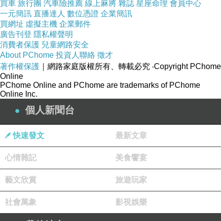
買車
旅行團
汽車險推薦
線上麻將
雜誌
星座命理
會員中心
讓每一口都吃的到新鮮美味與健康，採用精工手切加上高壓燉
一元簡訊
直播達人
數位憑證
企業簡訊
熬，
買網址
虛擬主機
企業郵件
廣告刊登
隱私權聲明
細火慢熬將
白木耳
燉到入口即化，白木耳的膠質都完全融於每
消費者保護
兒童網路安全
一滴水中，
About PChome
投資人聯絡
徵才
著作權保護
｜網路家庭版權所有、轉載必究
‧Copyright PChome
飲用
低卡路里又健康的
白木耳露
飲品
，也能輕鬆擁有
精緻又美
Online
味的養生，
PChome Online and PChome are trademarks of PChome
Online Inc.
白木耳又稱
平價燕窩，含有豐富的
植物性膠質與膳食纖維，
個人新聞台
能養顏美容又能
幫助消化，且白木耳含多醣體能提高免疫力，
如此健康的食材，
秘密花園
白木耳露專賣店透過
巧妙調配，
快速發文
最新文章
心情雜記
美食饗宴
藝文欣賞
旅遊玩家
社會萬象
影視娛樂