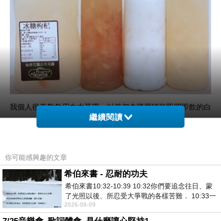
我個人很喜歡飲用
白木耳露，以前都會購買罐裝即開即飲的白
繼續閱讀
木耳露，
不過現在我更喜歡飲用新鮮現做的，
秘密花園白木耳露專賣
店，
你可能感興趣的文章
是嚴選台灣生採食材，與南投生產白木耳小農合作，
希伯來書 - 忍耐的功夫
全程無毒無農藥栽種，所以白木耳無毒無農藥殘留，
希伯來書10:32-10:39 10:32你們要追念往日、蒙
了光照以後、所忍受大爭戰的各樣苦難． 10:33一
消費者能安心飲用無負擔，
秘密花園都是使用
新鮮
白木耳，
2026-08-09
面被毀謗、遭患難、成了戲景、叫眾人
製作成
頂級嚴選手作白木耳露，無添加人工香料，無農藥的白