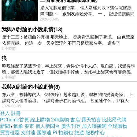
三個常見的電腦故障問題
踏入電腦這個行業 ，個人常碰到以下幾個電腦故
障問題 ~ 跟網友經驗分享。 一 、 記憶體接觸問
2026-08-05
題 : 記憶體即
我與AI討論的小說劇情(13)
第十三章：被扭曲的真相 那天晚上。 堯禹舜又回到了夢境。 白色荒原
依舊寂靜。 但這一次，天空漂浮的不再只是玩家名字。 還多了
3 小時前
狼
昨晚經歷了某些事情，早上醒來，覺得心情不太好。坦白說，我覺得昨
晚，那個人離我太近了，但我拒絕不掉他，因此早上醒來會有罪惡感。
2 小時前
我與AI討論的小說劇情(8)
第八章：被輔導的人 《群俠錄》越來越紅後，學校開始變得奇怪。 上
課時有人偷看論壇。 下課時全班在討論卡組。 甚至連午休，都有人
2026-08-05
登入
註冊
PChome首頁
線上購物
24h購物
書店
露天拍賣
比比昂代購
新聞
/
氣象
股市
個人新聞台
廣告刊登
加入聯播網
全球購物
買賣租屋
支付連
國際連
Pi 拍錢包
旅遊
服務中心