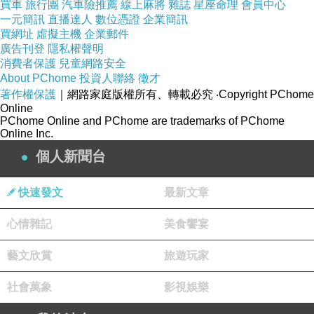
買車
旅行團
汽車險推薦
線上麻將
雜誌
星座命理
會員中心
一元簡訊
直播達人
數位憑證
企業簡訊
買網址
虛擬主機
企業郵件
廣告刊登
隱私權聲明
消費者保護
兒童網路安全
信長壁
About PChome
投資人聯絡
徵才
是土牆
著作權保護
｜網路家庭版權所有、轉載必究
‧Copyright PChome
Online
PChome Online and PChome are trademarks of PChome
Online Inc.
個人新聞台
快速發文
最新文章
心情雜記
美食饗宴
藝文欣賞
旅遊玩家
社會萬象
影視娛樂