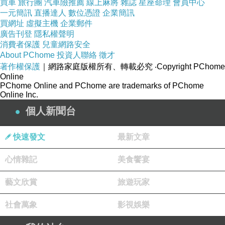
買車
旅行團
汽車險推薦
線上麻將
雜誌
星座命理
會員中心
一元簡訊
直播達人
數位憑證
企業簡訊
買網址
虛擬主機
企業郵件
廣告刊登
隱私權聲明
消費者保護
兒童網路安全
About PChome
投資人聯絡
徵才
著作權保護
｜網路家庭版權所有、轉載必究
‧Copyright PChome
Online
PChome Online and PChome are trademarks of PChome
Online Inc.
個人新聞台
快速發文
最新文章
心情雜記
美食饗宴
藝文欣賞
旅遊玩家
社會萬象
影視娛樂