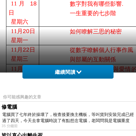
數字對我有哪些影響
11
月
18
.
一生重要的七步階
日
星期六
如何瞭解三思的秘密
11
月
2
0
日
星期一
從數字瞭解個人行事作風
11
月
2
2
日
與部屬的互動關係
星期三
從數字瞭解親情與愛情
11
月
25
日
繼續閱讀
係
星期六
你可能感興趣的文章
報名專線
：
修電腦
上課地點
：
電腦買了七年終於操壞了，檢查後要換主機板，等叫貨到安裝完成已經
過了四天，今天去拿電腦時說了有點想念電腦，老闆問我是電腦重度
35 分鐘前
皆以直心出離生死