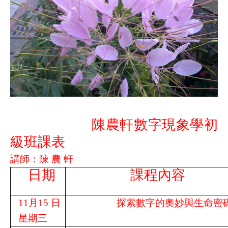
陳農軒數字現象學初
級班課表
講師
：陳 農 軒
日期
課程內容
11
月
15
日
探索數字的奧妙與生命密
星期三