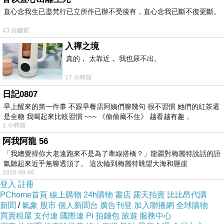
報名表
直心念我生已盡梵行已立所作已辦不受後有，直心念我已斷不復更斷。
43 分鐘前
：
： 年 月 日
姓名
生日
入禪之境
：
電話
真的， 太靠近， 我也尿不出。
：
地址
17 小時前
：
備註
日記0807
早上醒來的第一件事 不跟早餐店阿姨們聊幾句 很不習慣 她們的紅茶還
是全糖 我喝起來比較習慣 ~~~ 《偷偷藏不住》 越看越有趣，
1 小時前
阿我阿龍 56
「我總覺得你大老遠跑來不是為了牽線搭橋？」龍疆對梅麗特說話的語
氣聽起來近乎無聊透頂了。 這次輪到梅麗特眺望大海和懸崖
2026-08-06
登入
註冊
PChome首頁
線上購物
24h購物
書店
露天拍賣
比比昂代購
新聞
/
氣象
股市
個人新聞台
廣告刊登
加入聯播網
全球購物
買賣租屋
支付連
國際連
Pi 拍錢包
旅遊
服務中心