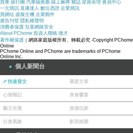
買車
旅行團
汽車險推薦
線上麻將
雜誌
星座命理
會員中心
一元簡訊
直播達人
數位憑證
企業簡訊
買網址
虛擬主機
企業郵件
廣告刊登
隱私權聲明
消費者保護
兒童網路安全
About PChome
投資人聯絡
徵才
著作權保護
｜網路家庭版權所有、轉載必究
‧Copyright PChome
Online
PChome Online and PChome are trademarks of PChome
Online Inc.
個人新聞台
快速發文
最新文章
心情雜記
美食饗宴
藝文欣賞
旅遊玩家
社會萬象
影視娛樂