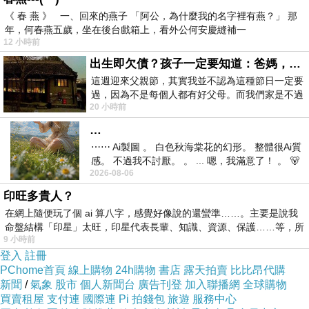
《 春 燕 》 一、回來的燕子 「阿公，為什麼我的名字裡有燕？」 那
年，何春燕五歲，坐在後台戲箱上，看外公何安慶縫補一
12 小時前
出生即欠債？孩子一定要知道：爸媽，其實我不欠你們
這週迎來父親節，其實我並不認為這種節日一定要
過，因為不是每個人都有好父母。而我們家是不過
20 小時前
節的，平時也沒什麼儀式感，生活趨近冷
…
⋯⋯ Ai製圖 。 白色秋海棠花的幻形。 整體很Ai質
感。 不過我不討厭。 。 ... 嗯，我滿意了！ 。 🐻
2026-08-06
昨中
印旺多貴人？
在網上隨便玩了個 ai 算八字，感覺好像說的還蠻準……。主要是說我
命盤結構「印星」太旺，印星代表長輩、知識、資源、保護……等，所
9 小時前
登入
註冊
PChome首頁
線上購物
24h購物
書店
露天拍賣
比比昂代購
新聞
/
氣象
股市
個人新聞台
廣告刊登
加入聯播網
全球購物
買賣租屋
支付連
國際連
Pi 拍錢包
旅遊
服務中心