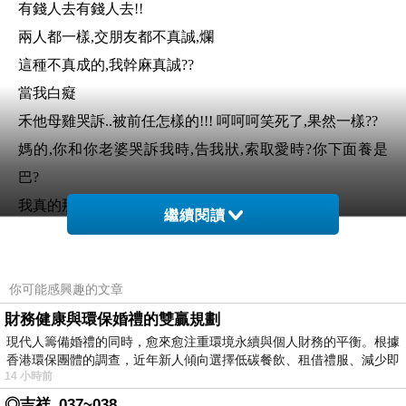
有錢人去有錢人去!!
兩人都一樣,交朋友都不真誠,爛
這種不真成的,我幹麻真誠??
當我白癡
禾他母雞哭訴..被前任怎樣的!!! 呵呵呵笑死了,果然一樣??
媽的,你和你老婆哭訴我時,告我狀,索取愛時?你下面養是
巴?
我真的那麼爛,恭喜你解拖丫
繼續閱讀
你他爸媽告我狀,
你前任那麼爛,拜窩你就滾遠一點!!
你可能感興趣的文章
真有夠賤的
寫日些果真一模一樣
財務健康與環保婚禮的雙贏規劃
現代人籌備婚禮的同時，愈來愈注重環境永續與個人財務的平衡。根據
整天在世案對方,不信任對方就昃他,最有的病的就是他,還
香港環保團體的調查，近年新人傾向選擇低碳餐飲、租借禮服、減少即
有臉哭素
14 小時前
沒有到那麼賤的人,他第名,
◎吉祥_037~038