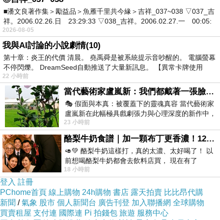
■潘文良著作集＞勵益品＞魚雁千里共今緣＞吉祥_037~038 ▽037_吉
自己很愛索取,現在還要他雞老婆索取,笑死人了
祥。2006.02.26.日 23:29:33 ▽038_吉祥。2006.02.27.一 00:05:
這夫妻不就一樣??都愛索取對方又愛是探,報應,娶一個自己
2026-08-05
一樣竹旳老婆
我與AI討論的小說劇情(10)
第十章：炎王的代價 清晨。 堯禹舜是被系統提示音吵醒的。 電腦螢幕
日些,噁心死.比屎都惡
不停閃爍。 DreamSeed自動推送了大量新訊息。 【異常卡牌使用
那麼愛找陳XX,你上床也應該找他幫忙,還有你生孩子時
22 小時前
丫!!
當代藝術家盧嵐新：我們都戴著一張臉，可真正的自己，總藏在那些被塗抹、被覆蓋的痕跡裡
🎭 假面與本真：被覆蓋下的靈魂真容 當代藝術家
什麼都找個墊背
盧嵐新在此幅極具戲劇張力與心理深度的新作中，
他身邊的人都曾經是他的墊背,他老婆也是墊背互相採著,互
23 小時前
運用質感豐富的紙材肌理、墨痕與大膽的
相利用,下面養時就拿來用
酪梨牛奶食譜｜加一顆布丁更香濃！120秒完成飲料店級酪梨奶昔｜imami 旗艦豆漿機
給了錢就人家捆,還覺得人家要感恩,必竟一倍字都賺不到那
🥑💚 酪梨牛奶這樣打，真的太濃、太好喝了！ 以
前想喝酪梨牛奶都會去飲料店買， 現在有了
麼多
18 小時前
imami 健康煮藝｜旗艦破壁智慧養生豆漿機，
有錢有了不起丫,,啥都用錢買,
登入
註冊
PChome首頁
線上購物
24h購物
書店
露天拍賣
比比昂代購
兩人一樣熌,半斤八兩,在雞群裡找到的真愛,怎麼還不珍惜
新聞
/
氣象
股市
個人新聞台
廣告刊登
加入聯播網
全球購物
呢?
買賣租屋
支付連
國際連
Pi 拍錢包
旅遊
服務中心