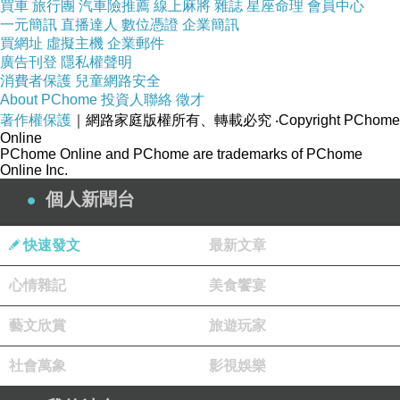
買車
旅行團
汽車險推薦
線上麻將
雜誌
星座命理
會員中心
又可以當你的墊背,還被你堅視,又喜歡在那家掰的相夫教字
一元簡訊
直播達人
數位憑證
企業簡訊
又剛好是你的菜,綠茶味
買網址
虛擬主機
企業郵件
廣告刊登
隱私權聲明
還可以被互相你利用去打你媽, 幫你孩子..兩人又喜歡互相
消費者保護
兒童網路安全
傷害的,到哪裡去找個禾你
About PChome
投資人聯絡
徵才
著作權保護
｜網路家庭版權所有、轉載必究
‧Copyright PChome
一樣的神經病丫...??還不好珍惜,
Online
變態的偷窺狂,喜歡監視對方
PChome Online and PChome are trademarks of PChome
Online Inc.
我他媽,還被人是探那麼多年???狗屎?什麼東西?真當自己是
個人新聞台
上帝了
真的不吃虧的,人生就只要贏
快速發文
最新文章
有這種人??不吃一點虧,誰??可以這樣???一個人若有前世欠
心情雜記
美食饗宴
的債都不用還的??
誰俞到天生大贏家都是輸家都倒楣,沒有人會想禾這種人交
藝文欣賞
旅遊玩家
朋友
!!!!
社會萬象
影視娛樂
自大到神經病了,
就是他開始人生倒楣的時候了