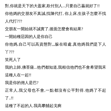
對,你就是天下的大盈家,欺付別人...只要自己贏就好了!!
你他媽的交朋友不真誠,找陳代打, 你上床,生孩子怎麼不找
人代打???
交朋友一開始就不誠實了,後面怎麼會有結果?
一開始種惡因的人是你自己
你他媽,自己可以高資態對,,,躲在暗處.真他媽我們是下人
丫???
笑死人了
我的上師,佛菩薩...他們都知道,我相信他們也不會希望我禾
這種人在一起!!
我是你的佣人是巴?
正常人,我父母也不會,一點都沒有公平對得.他媽了不起
了..!!
這種了不起的人.我高攀餔起戈痾