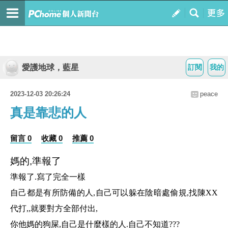
愛護地球，藍星
訂閱
我的
2023-12-03 20:26:24
peace
真是靠悲的人
留言 0
收藏 0
推薦 0
媽的,準報了
準報了.寫了完全一樣
自己都是有所防備的人,自己可以躲在陰暗處偷規,找陳XX
代打,,就要對方全部付出,
你他媽的狗屎,自己是什麼樣的人.自己不知道???