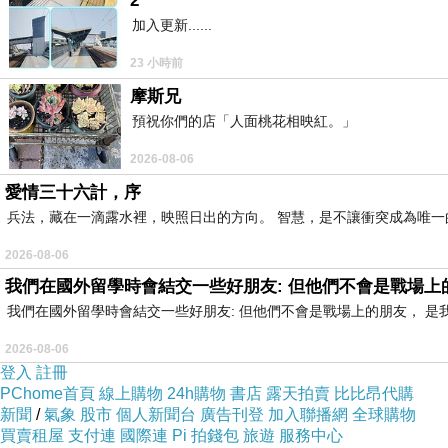
2
加入更新......
23 小時前
摩斯兄
預祝你們的店「人面桃花相映紅。」
2026-08-06
愛情三十六計，序
兵法，藏在一滴露水裡，映照日出的方向。 智慧，是不讓衝突成為唯一
2026-08-06
我們在國外留學時會結交一些好朋友: 但他們不會是戰場上
我們在國外留學時會結交一些好朋友: 但他們不會是戰場上的朋友， 
2026-08-06
登入
註冊
PChome首頁
線上購物
24h購物
書店
露天拍賣
比比昂代購
新聞
/
氣象
股市
個人新聞台
廣告刊登
加入聯播網
全球購物
買賣租屋
支付連
國際連
Pi 拍錢包
旅遊
服務中心