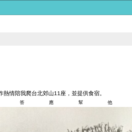
作熱情陪我爬台北郊山11座，並提供食宿。
，答應幫他