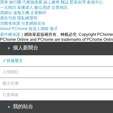
買車
旅行團
汽車險推薦
線上麻將
雜誌
星座命理
會員中心
一元簡訊
直播達人
數位憑證
企業簡訊
買網址
虛擬主機
企業郵件
廣告刊登
隱私權聲明
消費者保護
兒童網路安全
About PChome
投資人聯絡
徵才
著作權保護
｜網路家庭版權所有、轉載必究
‧Copyright PChome
PChome Online and PChome are trademarks of PChome Online
個人新聞台
快速發文
心情雜記
藝文欣賞
社會萬象
我的站台