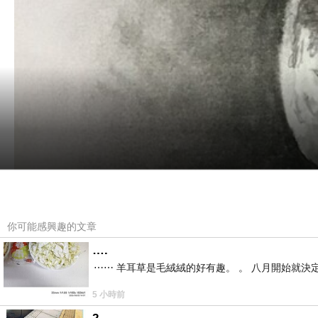
你可能感興趣的文章
….
⋯⋯ 羊耳草是毛絨絨的好有趣。 。 八月開始就決
5 小時前