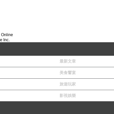
 Online
 Inc.
最新文章
美食饗宴
旅遊玩家
影視娛樂