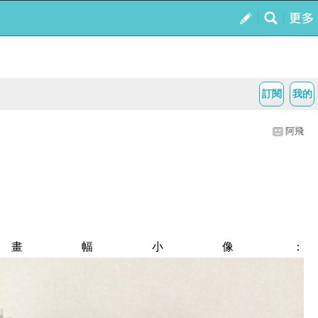
訂閱
我的
阿飛
畫幅小像：