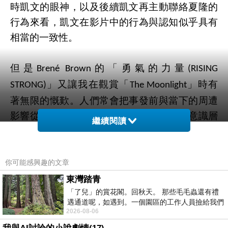
時凱文的眼神
，以及
後續凱文再主動聯絡夏隆的
行為來看
，凱文在影片中的行為與認知似乎具有
相當的一致性。
但是
的「勇氣的力量
Brené Brown
(RISING
」又讓我在觀賞「
」時有
STRONG)
The Moonlight
著無限的慨歎。
人們常會把事發前與當下的周遭
影響從腦裡搬到心裡，更把挫折與苦難從意識層
繼續閱讀
移往潛意識中，而後續的處理與遭遇就如
SCOTT
所著“超越邏輯的情緒說服
”，
ADAMS
(WIN BIGLY)
以“確認偏誤”與“認知失調”來催眠自我，虛構情
你可能感興趣的文章
節，逃避真實的自己。
東灣踏青
「了兒」的賞花閣。回秋天。 那些毛毛蟲還有禮
遇通道呢，如遇到。一個園區的工作人員撿給我們
勇氣需要學習，勇氣需要覺察與堅持
老子道德
-
2026-08-06
細賞。
經
：
慈故能勇。
讓我看到，只有在
The Moonlight