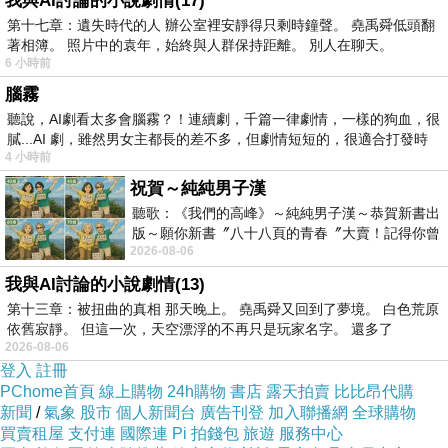
我與AI討論的小說劇情(17)
覺察並且堅持自己初心，似乎才能更加貼近經濟
第十七章：遺失時代的人 辦公室裡安靜得只剩時鐘聲。 堯禹舜低頭翻
著相簿。 照片中的袁年，始終與人群保持距離。 別人在聊天。
學上個體是具有理性的假說，勇敢
“主動改變”
，
6 小時前
堅持理性選擇下的策略執行，才有可能獲致真正
腦霧
知行一致的當下滿足。
聽說，AI劇看太多會腦霧？！連續劇，千篇一律劇情，一樣的狗血，很
膩...AI 劇，雖然男女主都長的差不多，但劇情短短的，很適合打發時
4 小時前
(
二
)
問題：
祝賀～純純男子漢
當環境因素使我們採取某些行為，如果能進行覺
聽歌：《我們的高峰》～純純男子漢～恭賀新書出
版～願你新書〞八十八頁的青春〞大賣！記得你曾
察，並且發現與自身認知不一致時…我們是否能
2026-08-06
經在我的版留言…「好讚的圖^^感覺大家
有勇氣堅持改變？又或者當下的行為就是理性選
我與AI討論的小說劇情(13)
擇下的最佳結果？事後的悔悟與改變是因為時境
第十三章：被扭曲的真相 那天晚上。 堯禹舜又回到了夢境。 白色荒原
遷移又有新因素加入而衍生新的認知與行為？但
依舊寂靜。 但這一次，天空漂浮的不再只是玩家名字。 還多了
2026-08-06
如果沒有悔悟又會是因為個體心智利用“認知失
登入
註冊
調”來催眠自我嗎？
PChome首頁
線上購物
24h購物
書店
露天拍賣
比比昂代購
新聞
/
氣象
股市
個人新聞台
廣告刊登
加入聯播網
全球購物
買賣租屋
支付連
國際連
Pi 拍錢包
旅遊
服務中心