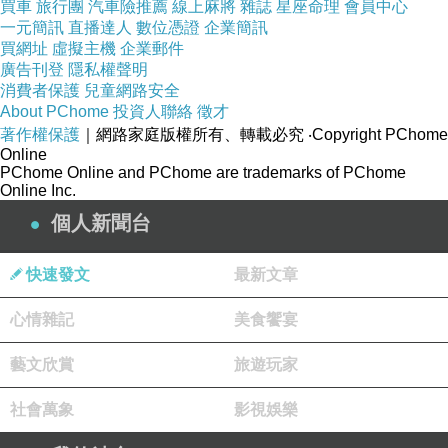
買車
旅行團
汽車險推薦
線上麻將
雜誌
星座命理
會員中心
一元簡訊
直播達人
數位憑證
企業簡訊
買網址
虛擬主機
企業郵件
從電影看社會心理:The Imitation Game-人類社會中Outlier的悲苦,榮耀,困境與價值
上一篇：
廣告刊登
隱私權聲明
消費者保護
兒童網路安全
從電影看社會心理: Bowling for Columbine–自由可以依當下個體知情意行而量身訂做嗎?還是我偏激了~
下一篇：
About PChome
投資人聯絡
徵才
著作權保護
｜網路家庭版權所有、轉載必究
‧Copyright PChome
Online
PChome Online and PChome are trademarks of PChome
Online Inc.
個人新聞台
快速發文
最新文章
心情雜記
美食饗宴
藝文欣賞
旅遊玩家
社會萬象
影視娛樂