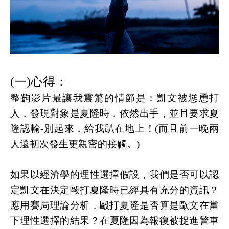
(
一
)
心得：
整齣影片最讓我震驚的情節是：凱文被慫恿打
人，發現對象是夏隆時，依然出手，並且要求夏
隆認輸
-
別起來，給我趴在地上！
(
而且前一晚兩
人還初次發生更親密的接觸。
)
如果以經濟學的理性選擇假設，我們是否可以認
定凱文在決定毆打夏隆時已經具有充分的資訊
？
應用賽局理論分析，毆打夏隆是否算是歐文在當
下理性選擇的結果
？在夏隆因為報復被捉進警車