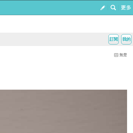
訂閱
我的
無楚