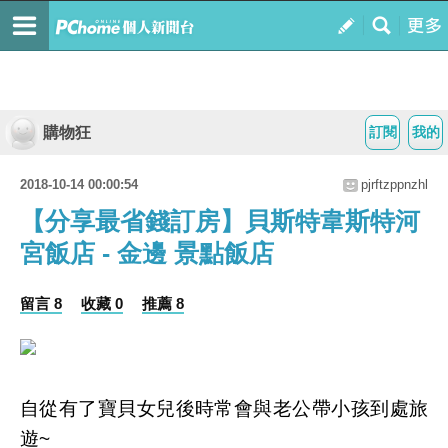
購物狂
訂閱
我的
2018-10-14 00:00:54
pjrftzppnzhl
【分享最省錢訂房】貝斯特韋斯特河
宮飯店 - 金邊 景點飯店
留言 8
收藏 0
推薦 8
自從有了寶貝女兒後時常會與老公帶小孩到處旅
遊~