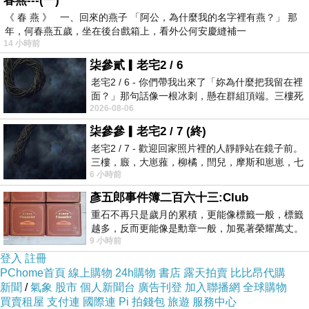
春燕---(一)
《 春 燕 》 一、回來的燕子 「阿公，為什麼我的名字裡有燕？」 那
年，何春燕五歲，坐在後台戲箱上，看外公何安慶縫補一
14 小時前
柒參貳▎老宅2 / 6
老宅2 / 6 - 你們帶我出來了「妳為什麼把我留在裡
面？」那句話像一根冰刺，懸在群組頂端。三樓死
2026-08-06
死盯著照片裡的人。那個人確實站在
柒參參▎老宅2 / 7 (終)
老宅2 / 7 - 歡迎回家照片裡的人靜靜站在鏡子前。
三樓，廄，大崽蕥，柳橘，閆兒，摩斯和崽崽，七
6 小時前
個人整整齊齊地站在鏡框之外，如同
彥五郎事件簿二百六十三:Club
重石不再只是歲月的累積，更能像標籤一般，標籤
越多，反而更能像是勳章一般，加冕著榮耀萬丈。
9 小時前
習慣一如縱容，成了再難輕輕放下的罪證
登入
註冊
PChome首頁
線上購物
24h購物
書店
露天拍賣
比比昂代購
新聞
/
氣象
股市
個人新聞台
廣告刊登
加入聯播網
全球購物
買賣租屋
支付連
國際連
Pi 拍錢包
旅遊
服務中心