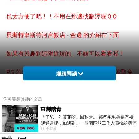
也太方便了吧！！不用在那邊找翻譯啦ＱＱ
貝斯特韋斯特河宮飯店 - 金邊 的介紹在下面
如果有興趣到這附近玩的，不妨可以看看喔！
PS.若您家裡有0~4歲的小朋友，
點我進入索取免
繼續閱讀
費《迪士尼美語世界試用包》
你可能感興趣的文章
以下是 貝斯特韋斯特河宮飯店 - 金邊 的介紹 如
果也跟我一樣喜歡不妨看看喔!
東灣踏青
「了兒」的賞花閣。回秋天。 那些毛毛蟲還有禮
遇通道呢，如遇到。一個園區的工作人員撿給我們
↓↓↓限量特優價格按鈕↓↓↓
18 小時前
細賞。