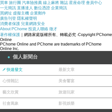
買車
旅行團
汽車險推薦
線上麻將
雜誌
星座命理
會員中心
一元簡訊
直播達人
數位憑證
企業簡訊
買網址
虛擬主機
企業郵件
廣告刊登
隱私權聲明
消費者保護
兒童網路安全
About PChome
投資人聯絡
徵才
著作權保護
｜網路家庭版權所有、轉載必究
‧Copyright PChome
Online
PChome Online and PChome are trademarks of PChome
Online Inc.
個人新聞台
快速發文
最新文章
心情雜記
美食饗宴
藝文欣賞
旅遊玩家
社會萬象
影視娛樂