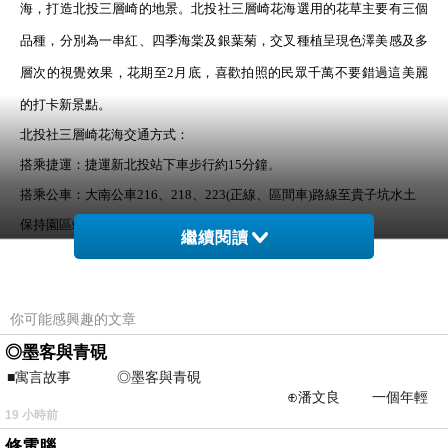
海，打造北投三層崎的地景。北投社三層崎花海選用的花草主要有三個
品種，分別為一串紅、四季海棠及銀葉菊，交叉種植呈現色澤美感及多
層次的視覺效果，花期至2月底，喜歡拍照的民眾千萬不要錯過這美麗
的打卡新景點。
北投社三層崎花海交通方式：
搭乘捷運：捷運新北投站下車步行約15分鐘
。
搭乘公車：大南公車216、218、223(正線、區間車)路線至貴子坑水土
保持園區站下車。
繼續閱讀
騎乘YouBike：從YouBike捷運新北投站至秀山區民活動中心站約8分。
~.~.~.
~.~.~.
~.~.~.
~.~.~.
~.~.~.
~.~.~.
~.~.~.
~.~.~.
~.~.~.
~.~.~.
~.~.~
關渡宮約在西元1661年創立，主祀媽祖，是臺灣北部最古老的媽祖廟，
你可能感興趣的文章
原稱靈山廟，位在靈山山頂。
◎墨客與青硯
■寓言故事 ◎墨客與青硯
沿山坡闢建的後山公園，亭台樓閣林立，遠眺淡水河、觀音山視野極
⊕潘文良 一個年輕
佳，而後山公園停車場旁的河畔隄防，更是乘涼、散步、聊天的好去
19 小時前
的墨客，在京城的古玩肆裡
修電腦
處，紅樹林沼澤近在眼前，偶有水鳥飛過，愜意悠閒。