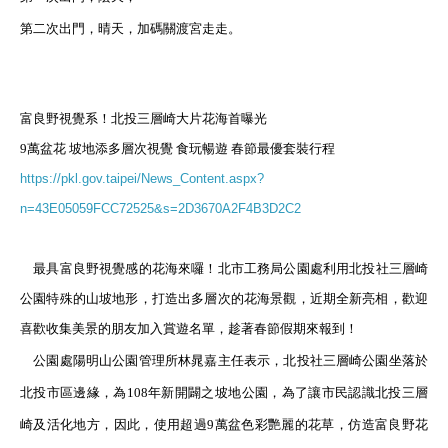
第二次出門，晴天，加碼關渡宮走走。
.
.
富良野視覺系！北投三層崎大片花海首曝光
9萬盆花 坡地添多層次視覺 食玩暢遊 春節最優套裝行程
https://pkl.gov.taipei/News_Content.aspx?
n=43E05059FCC72525&s=2D3670A2F4B3D2C2
.
最具富良野視覺感的花海來囉！北市工務局公園處利用北投社三層崎
公園特殊的山坡地形，打造出多層次的花海景觀，近期全新亮相，歡迎
喜歡收集美景的朋友加入賞遊名單，趁著春節假期來報到！
公園處陽明山公園管理所林晁嘉主任表示，北投社三層崎公園坐落於
北投市區邊緣，為108年新開闢之坡地公園，為了讓市民認識北投三層
崎及活化地方，因此，使用超過9萬盆色彩艷麗的花草，仿造富良野花