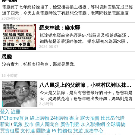
電腦買了七年終於操壞了，檢查後要換主機板，等叫貨到安裝完成已經
中華民國交通部觀光局-關渡宮
過了四天，今天去拿電腦時說了有點想念電腦，老闆問我是電腦重度
https://www.taiwan.net.tw/m1.aspx?sNo=0001090&id=237
2026-08-07
「關渡」是由凱達格蘭族語「Kantou」而來，西班牙文獻中則記為
羅東林鐵：樂水驛
抵達樂水驛前會先經過5-7號隧道及橫越碼崙溪，
「Casidor」；另因發音語系不同，故產生多整別稱，常見有「甘答」、
鐵路都是沿著溪畔修建。 樂水驛初名為濁水驛，
「干豆」、「干荳」、「肩脰」、「墘竇」和「官渡」等，基本上是由
2026-08-07
但因與臺鐵集集線車站同名，於1953
平埔族語所音譯而來。直到乾隆25年（1760）續修《臺灣府誌》時，始
愚蠢
沒有實力，卻想表現善良，那就是愚蠢。
出現「關渡」；日治時代一度改稱為「江頭」，但是光復後又恢復成
「關渡」，並沿用至今。
16 小時前
財團法人-關渡宮
http://www.kuantu.org.tw/GDT_C_01.html
八八風災上的父親節，小林村民難以抹滅的痛
今天是父親節，是所有爸爸最好的日子，爸爸就是
.
天，媽媽就是地；爸爸年輕出去賺錢，媽媽則是處
2 小時前
理家務，職業不分高低貴賤，只有人品才
登入
註冊
↑ 北投捷運站１號左出口就有站牌。
PChome首頁
線上購物
24h購物
書店
露天拍賣
比比昂代購
新聞
/
氣象
股市
個人新聞台
廣告刊登
加入聯播網
全球購物
買賣租屋
支付連
國際連
Pi 拍錢包
旅遊
服務中心
↑ 下車站：貴子坑水土保持園區。