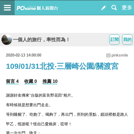
一個人的旅行，率性而為！
訂閱
我的
2020-02-13 14:00:00
pinksmile
109/01/31北投‧三層崎公園/關渡宮
留言 4
收藏 0
推薦 10
謝謝好友傳來"台版的富良野花田"相片。
有時候就是想要出門走走。
等到睡醒了、吃飽了、喝夠了，再出門，所到的景點，鏡頭裡都是路人
甲乙，怪誰呢？怪自己愛賴床，哎呀！
第一次出門，陰天；