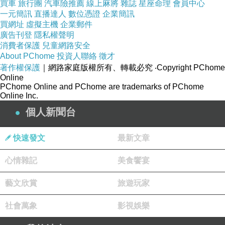
買車
旅行團
汽車險推薦
線上麻將
雜誌
星座命理
會員中心
一元簡訊
直播達人
數位憑證
企業簡訊
買網址
虛擬主機
企業郵件
↑ 一下車，直行或向後行，都是可以抵達花海的。
廣告刊登
隱私權聲明
消費者保護
兒童網路安全
About PChome
投資人聯絡
徵才
↑ 我選擇向後行，跟著人潮走。
著作權保護
｜網路家庭版權所有、轉載必究
‧Copyright PChome
Online
PChome Online and PChome are trademarks of PChome
↑ 消防局秀山分隊。
Online Inc.
個人新聞台
↑ 貴子坑溪。一層一層的。
快速發文
最新文章
↑ 回拍來時路。
心情雜記
美食饗宴
藝文欣賞
旅遊玩家
↑
花期活動，增添熱鬧，滿多人慕名而來的。
社會萬象
影視娛樂
↑ 這裡是北段出入口。