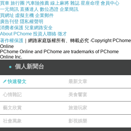
買車
旅行團
汽車險推薦
線上麻將
雜誌
星座命理
會員中心
一元簡訊
直播達人
數位憑證
企業簡訊
買網址
虛擬主機
企業郵件
（午餐）機上
廣告刊登
隱私權聲明
消費者保護
兒童網路安全
About PChome
投資人聯絡
徵才
著作權保護
｜網路家庭版權所有、轉載必究
‧Copyright PChome
Online
PChome Online and PChome are trademarks of PChome
Online Inc.
個人新聞台
快速發文
最新文章
心情雜記
美食饗宴
藝文欣賞
旅遊玩家
社會萬象
影視娛樂