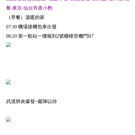
餐-東京-仙台宵夜小酌
（早餐）溫暖的家
07:30 機場接機包車出發
08:20 第一航站一樓報到2號櫃檯登機門B7
武漢肺炎爆發~嚴陣以待