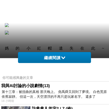
媽的小紅帽遺失在此~
繼續閱讀
你可能感興趣的文章
我與AI討論的小說劇情(13)
第十三章：被扭曲的真相 那天晚上。 堯禹舜又回到了夢境。 白色荒原
依舊寂靜。 但這一次，天空漂浮的不再只是玩家名字。 還多了
18 小時前
柒參參▎老宅2 / 7 (終)