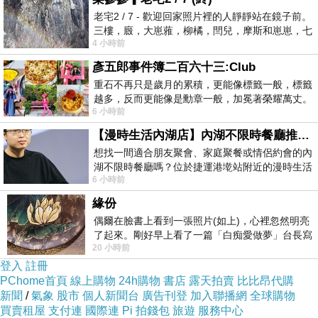
老宅2 / 7 - 歡迎回家照片裡的人靜靜站在鏡子前。
三樓，廄，大崽蕥，柳橘，閆兒，摩斯和崽崽，七
4 小時前
個人整整齊齊地站在鏡框之外，如同
彥五郎事件簿二百六十三:Club
重石不再只是歲月的累積，更能像標籤一般，標籤
越多，反而更能像是勳章一般，加冕著榮耀萬丈。
6 小時前
習慣一如縱容，成了再難輕輕放下的罪證
【漫時生活內湖店】內湖不限時餐廳推薦｜捷運港墘站美食，聚餐、約會、家庭聚會首選，正餐甜點一次滿足
想找一間適合朋友聚會、家庭聚餐或情侶約會的內
湖不限時餐廳嗎？位於捷運港墘站附近的漫時生活
6 小時前
內湖店，從捷運站步行約4分鐘即可抵
緣份
偶爾在臉書上看到一張照片(如上)，心裡忽然明亮
11:15 CX564 桃園起飛
了起來。剛好早上看了一篇「白痴愛做夢」台長寫
20 小時前
的貼文，在回顧年輕時瘋狂愛上
登入
註冊
PChome首頁
線上購物
24h購物
書店
露天拍賣
比比昂代購
新聞
/
氣象
股市
個人新聞台
廣告刊登
加入聯播網
全球購物
買賣租屋
支付連
國際連
Pi 拍錢包
旅遊
服務中心