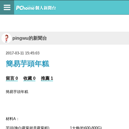
pingwu的新聞台
2017-03-11 15:45:03
簡易芋頭年糕
留言 0
收藏 0
推薦 1
簡易芋頭年糕
材料A：
芋頭(換白蘿蔔就是蘿蔔糕) 1大條(約600-800G)