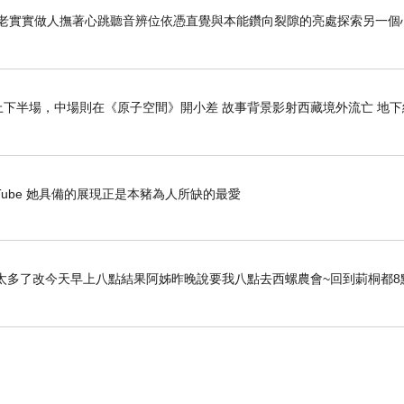
老老實實做人撫著心跳聽音辨位依憑直覺與本能鑽向裂隙的亮處探索另一個
下半場，中場則在《原子空間》開小差 故事背景影射西藏境外流亡 地下
- YouTube 她具備的展現正是本豬為人所缺的最愛
太多了改今天早上八點結果阿姊昨晚說要我八點去西螺農會~回到莿桐都8