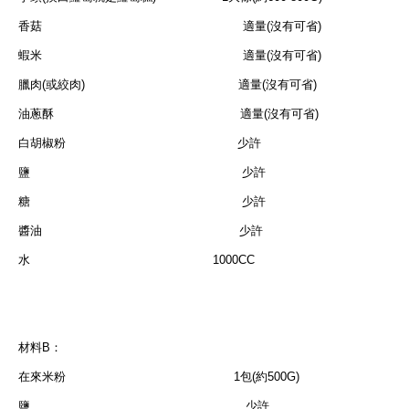
香菇 適量(沒有可省)
蝦米 適量(沒有可省)
臘肉(或絞肉) 適量(沒有可省)
油蔥酥 適量(沒有可省)
白胡椒粉 少許
鹽 少許
糖 少許
醬油 少許
水 1000CC
材料B：
在來米粉 1包(約500G)
鹽 少許