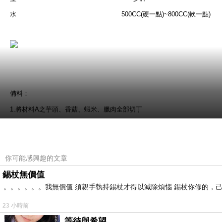
水 500CC(硬一點)~800CC(軟一點)
備料：
1.將材料A之芋頭、香菇、蝦米、臘肉全部切丁
你可能感興趣的文章
錫杖無價值
。。。。。。我無價值 須親手執持錫杖才得以滅除煩惱 錫杖你修的，
23 小時前
等待與希望