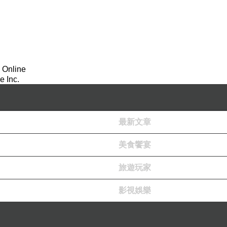
 Online
 Inc.
最新文章
美食饗宴
旅遊玩家
影視娛樂