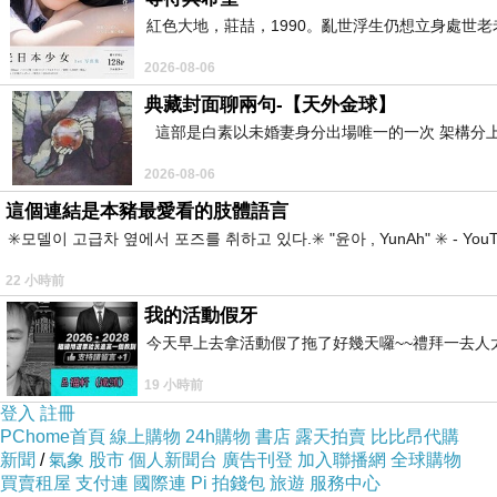
紅色大地，莊喆，1990。亂世浮生仍想立身處世
2.將材料B拌勻
2026-08-06
典藏封面聊兩句-【天外金球】
這部是白素以未婚妻身分出場唯一的一次 架構分上
2026-08-06
這個連結是本豬最愛看的肢體語言
✳️모델이 고급차 옆에서 포즈를 취하고 있다.✳️ "윤아 , YunAh" ✳️ 
22 小時前
我的活動假牙
今天早上去拿活動假了拖了好幾天囉~~禮拜一去人
19 小時前
登入
註冊
PChome首頁
線上購物
24h購物
書店
露天拍賣
比比昂代購
做法：
新聞
/
氣象
股市
個人新聞台
廣告刊登
加入聯播網
全球購物
買賣租屋
支付連
國際連
Pi 拍錢包
旅遊
服務中心
1.
炒鍋中倒入油熱油後先放入油蔥酥