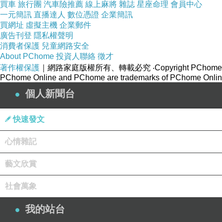
買車
旅行團
汽車險推薦
線上麻將
雜誌
星座命理
會員中心
一元簡訊
直播達人
數位憑證
企業簡訊
買網址
虛擬主機
企業郵件
廣告刊登
隱私權聲明
消費者保護
兒童網路安全
About PChome
投資人聯絡
徵才
著作權保護
｜網路家庭版權所有、轉載必究
‧Copyright PChome
PChome Online and PChome are trademarks of PChome Online
2.放入香菇、蝦米、臘肉繼續拌炒
個人新聞台
快速發文
心情雜記
藝文欣賞
社會萬象
我的站台
3.再放入芋頭炒香