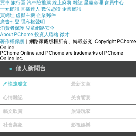
買車
旅行團
汽車險推薦
線上麻將
雜誌
星座命理
會員中心
區」 ， 百年歷史古厝清河堂住的是張氏家
一元簡訊
直播達人
數位憑證
企業簡訊
買網址
虛擬主機
企業郵件
族！
廣告刊登
隱私權聲明
消費者保護
兒童網路安全
About PChome
投資人聯絡
徵才
著作權保護
｜網路家庭版權所有、轉載必究
‧Copyright PChome
Online
PChome Online and PChome are trademarks of PChome
Online Inc.
個人新聞台
快速發文
最新文章
心情雜記
美食饗宴
藝文欣賞
旅遊玩家
米苔目DIY 好玩有趣！把手洗淨後，將一整
社會萬象
影視娛樂
坨米苔目慢慢搓成條狀～