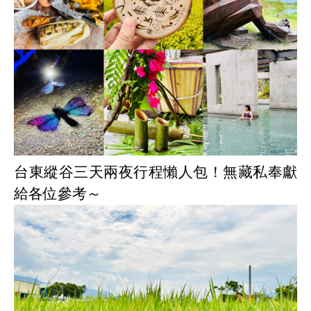
台東縱谷三天兩夜行程懶人包！無藏私奉獻
給各位參考～