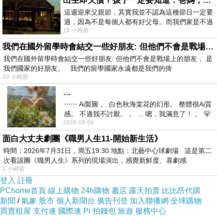
出生即欠債？孩子一定要知道：爸媽，其實我不欠你們
這週迎來父親節，其實我並不認為這種節日一定要
過，因為不是每個人都有好父母。而我們家是不過
19 小時前
節的，平時也沒什麼儀式感，生活趨近冷
好久沒放自己一個假！深度走訪不一樣的台
我們在國外留學時會結交一些好朋友: 但他們不會是戰場上的朋友
東～搭著搖晃的台鐵列車立即出發！ＧＯ
我們在國外留學時會結交一些好朋友: 但他們不會是戰場上的朋友， 是
我們國家的好朋友。 我們的留學國家永遠都是我們的倚
20 小時前
…
⋯⋯ Ai製圖 。 白色秋海棠花的幻形。 整體很Ai質
感。 不過我不討厭。 。 ... 嗯，我滿意了！ 。 🐻
2026-08-06
昨中
面白大丈夫劇團《職男人生11-開始新生活》
時間：2026年7月31日，周五19:30 地點：北藝中心球劇場 這是第二
次看該團《職男人生》系列的現場演出，感覺新鮮度、喜劇感
2 小時前
登入
註冊
PChome首頁
線上購物
24h購物
書店
露天拍賣
比比昂代購
新聞
/
氣象
股市
個人新聞台
廣告刊登
加入聯播網
全球購物
買賣租屋
支付連
國際連
Pi 拍錢包
旅遊
服務中心
來到台東池上「清河堂休閒農業體驗