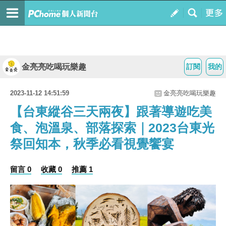
金亮亮吃喝玩樂趣
訂閱
我的
2023-11-12 14:51:59
金亮亮吃喝玩樂趣
【台東縱谷三天兩夜】跟著導遊吃美
食、泡溫泉、部落探索｜2023台東光
祭回知本，秋季必看視覺饗宴
留言 0
收藏 0
推薦 1