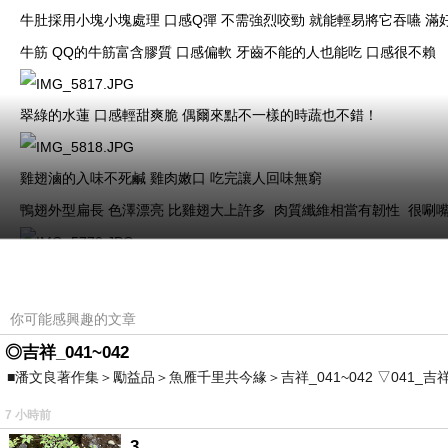
Q
牛肚採用小塊小塊處理
口感
彈
不需強烈咬勁
就能輕易將它吞嚥
滿
QQ
牛筋
的牛筋富含膠質
口感偏軟
牙齒不能的人也能吃
口感很不賴
翠綠的水蓮
口感輕甜爽脆
偶爾來點不一樣的時蔬也不錯！
雞肉嫩口
雞翅滷的入味不死鹹
吃完讓人回味無窮
鴨翅外型扁長
色澤漂亮
比雞翅大上許多
肉質纖維相當有韌性
很唰
你可能感興趣的文章
+69
安格斯椒牛銷魂餐
肉量升級
◎吉祥_041~042
湯頭麻而不辣
喝起來舒服過癮
跳脫我對傳統麻辣燙油膩的印象
■潘文良著作集＞勵益品＞魚雁千里共今緣＞吉祥_041~042 ▽041_吉祥。2006.0
牛肉片量給的很足
嫩度適中
肉質不老很好咬
7 小時前
油條吸附麻辣湯汁
口感介於軟和酥脆之間
不愧是麻辣燙最佳夥伴
3