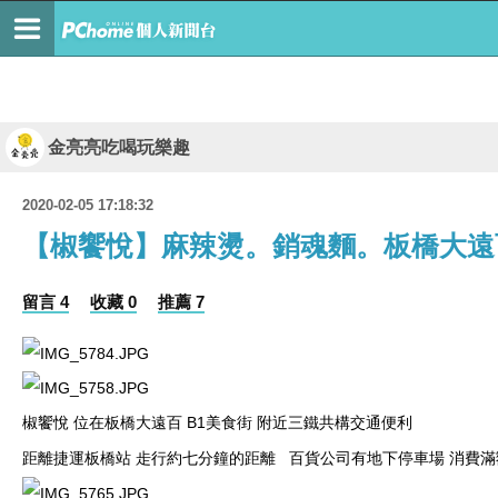
金亮亮吃喝玩樂趣
2020-02-05 17:18:32
【椒饗悅】麻辣燙。銷魂麵。板橋大遠
留言 4
收藏 0
推薦 7
B1
椒饗悅
位在板橋大遠百
美食街
附近三鐵共構交通便利
距離捷運板橋站
歨行約七分鐘的距離 百貨公司有地下停車場
消費滿