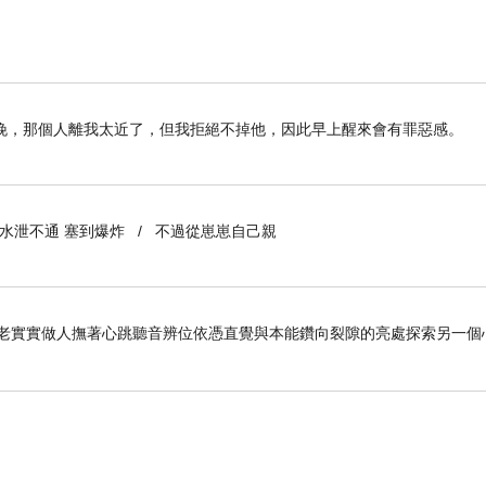
晚，那個人離我太近了，但我拒絕不掉他，因此早上醒來會有罪惡感。
層樓
到水泄不通 塞到爆炸 / 不過從崽崽自己親
老老實實做人撫著心跳聽音辨位依憑直覺與本能鑽向裂隙的亮處探索另一個