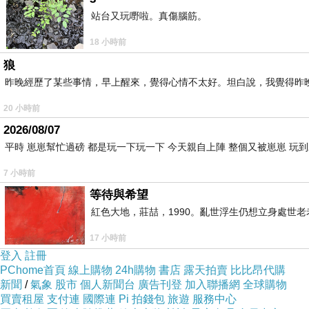
站台又玩嘢啦。真傷腦筋。
18 小時前
狼
昨晚經歷了某些事情，早上醒來，覺得心情不太好。坦白說，我覺得昨
銷魂麵
真的有給他厲害到
麵條手工自製
口感相當帶勁
20 小時前
搭配店家招牌銷魂醬
辣的恰到好處 再拌入油條碎
美味度立馬更上一
2026/08/07
平時 崽崽幫忙過磅 都是玩一下玩一下 今天親自上陣 整個又被崽崽 玩
7 小時前
等待與希望
紅色大地，莊喆，1990。亂世浮生仍想立身處世
17 小時前
登入
註冊
+69
松阪嫩豬銷魂餐
肉量升級
PChome首頁
線上購物
24h購物
書店
露天拍賣
比比昂代購
新聞
/
氣象
股市
個人新聞台
廣告刊登
加入聯播網
全球購物
湯頭麻辣鮮香
完全不辣喉
讓人不由自主咕嚕咕嚕喝下肚
買賣租屋
支付連
國際連
Pi 拍錢包
旅遊
服務中心