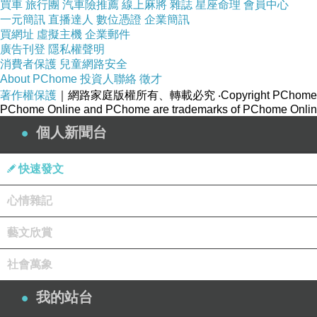
Q
買車
豬肉片油脂豐潤
旅行團
汽車險推薦
口感
彈
線上麻將
底層撈的到蔬菜
雜誌
星座命理
柔嫩豆腐
金針菇
會員中心
和滑嫩鴨
一元簡訊
直播達人
數位憑證
企業簡訊
買網址
虛擬主機
企業郵件
椒饗悅
廣告刊登
隱私權聲明
消費者保護
兒童網路安全
電話：0963 176 791
About PChome
投資人聯絡
徵才
地址：
新北市板橋區新站路28號B1
著作權保護
｜網路家庭版權所有、轉載必究
‧Copyright PChome
PChome Online and PChome are trademarks of PChome Online
營業時間：11:00～22:00
個人新聞台
粉絲團
快速發文
心情雜記
【武鶴和牛火鍋。蘆洲店】澳洲和牛龍蝦賞。新北火
上一篇：
藝文欣賞
【蒸翻天蒸氣火鍋】新北美食、林口美食
下一篇：
社會萬象
我的站台