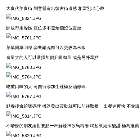
大食代美食街
刻意營造出復古街道感
相當別出心裁
開放型用餐區
座位多不需煩惱沒位置坐
菜單簡單明瞭
套餐銷魂麵可以更改為米飯
食量大的人可以選擇加價升級肉量
或是另外單點
吃重口味的人
可自行添加生辣椒及油條碎
點餐後會給號碼牌
機器發出震動就可以前往取餐 出餐速度快
不會
不嗜辣的朋友絕對要點一杯解辣神飲烏梅湯
喝起來沁涼酸甜
極為推薦