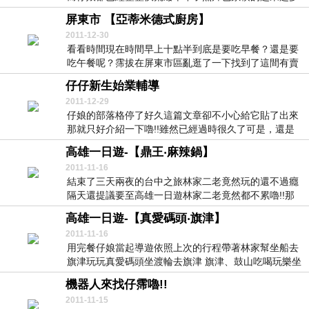
真的...
屏東市 【亞蒂米德式廚房】
2011-12-30
看看時間現在時間早上十點半到底是要吃早餐？還是要
吃午餐呢？霈拔在屏東市區亂逛了一下找到了這間有賣
早餐...
仔仔新生始業輔導
2011-12-29
仔娘的部落格停了好久這篇文章卻不小心給它貼了出來
那就只好介紹一下嚕!!雖然已經過時很久了可是，還是
要...
高雄一日遊-【鼎王‧麻辣鍋】
2011-11-16
結束了三天兩夜的台中之旅林家二老竟然玩的還不過癮
隔天還提議要至高雄一日遊林家二老竟然都不累嚕!!那
仔...
高雄一日遊-【真愛碼頭‧旗津】
2011-11-16
用完餐仔娘當起導遊依照上次的行程帶著林家幫坐船去
旗津玩玩真愛碼頭坐渡輪去旗津 旗津、鼓山吃喝玩樂坐
船...
機器人來找仔霈嚕!!
2011-11-15