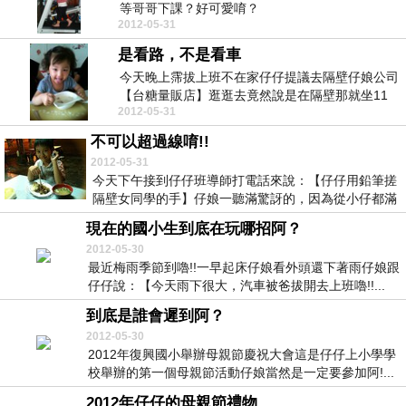
等哥哥下課？好可愛唷？
2012-05-31
是看路，不是看車
今天晚上霈拔上班不在家仔仔提議去隔壁仔娘公司
【台糖量販店】逛逛去竟然說是在隔壁那就坐11
2012-05-31
號公車上路吧...
不可以超過線唷!!
2012-05-31
今天下午接到仔仔班導師打電話來說：【仔仔用鉛筆搓
隔壁女同學的手】仔娘一聽滿驚訝的，因為從小仔都滿
有女...
現在的國小生到底在玩哪招阿？
2012-05-30
最近梅雨季節到嚕!!一早起床仔娘看外頭還下著雨仔娘跟
仔仔說：【今天雨下很大，汽車被爸拔開去上班嚕!!...
到底是誰會遲到阿？
2012-05-30
2012年復興國小舉辦母親節慶祝大會這是仔仔上小學學
校舉辦的第一個母親節活動仔娘當然是一定要參加阿!...
2012年仔仔的母親節禮物