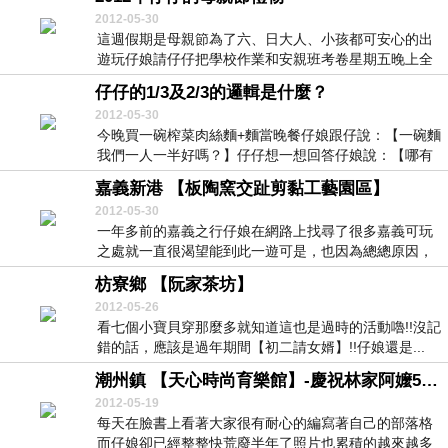
2012-05-30
這週假期是母親節為了六、日大人、小孩都可安心的出
遊玩仔娘請仔仔把學校作業和安親班考卷星期五晚上全
部一...
仔仔的1/3及2/3的邏輯是什麼？
2012-05-30
今晚買一碗榨菜肉絲麵+麵當晚餐仔娘跟仔說：【一碗麵
我們一人一半好嗎？】仔仔想一想回答仔娘說：【哪有
媽...
嘉義新港 【板陶窯交趾剪黏工藝園區】
2012-05-30
一年多前的嘉義之行仔娘在網路上找尋了很多嘉義可玩
之處就一直很渴望能到此一遊可是，也因為總總原因，
卻也...
枋寮鄉 【阮家茶坊】
2012-05-26
看七個小寶貝穿那麼多就知道這也是過時的活動嚕!!沒記
錯的話，應該是過年期間【初二請女婿】!!仔娘還是...
潮州鎮 【天心時尚育樂館】-慶祝林家阿嬤58歲大壽
2012-05-19
每天在臉書上看著大家很有耐心的編寫著自己的部落格
而仔娘卻已經整整快荒廢半年了照片也累積的越來越多