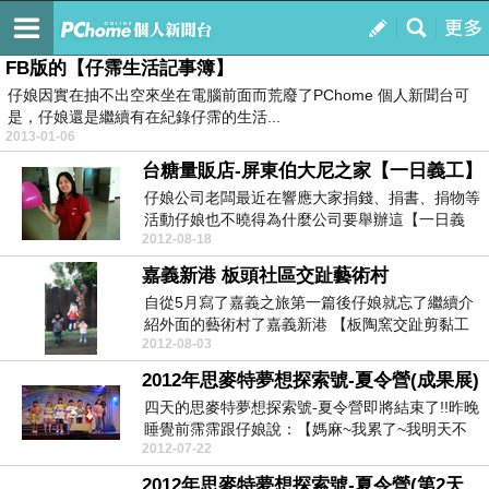
仔霈的記錄本
訂閱
我的
FB版的【仔霈生活記事簿】
仔娘因實在抽不出空來坐在電腦前面而荒廢了PChome 個人新聞台可
是，仔娘還是繼續有在紀錄仔霈的生活...
2013-01-06
台糖量販店-屏東伯大尼之家【一日義工】
仔娘公司老闆最近在響應大家捐錢、捐書、捐物等
活動仔娘也不曉得為什麼公司要舉辦這【一日義
2012-08-18
工】活動【伯大...
嘉義新港 板頭社區交趾藝術村
自從5月寫了嘉義之旅第一篇後仔娘就忘了繼續介
紹外面的藝術村了嘉義新港 【板陶窯交趾剪黏工
2012-08-03
藝園區】逛完...
2012年思麥特夢想探索號-夏令營(成果展)
四天的思麥特夢想探索號-夏令營即將結束了!!昨晚
睡覺前霈霈跟仔娘說：【媽麻~我累了~我明天不
2012-07-22
去了!!...
2012年思麥特夢想探索號-夏令營(第2天~第3天)