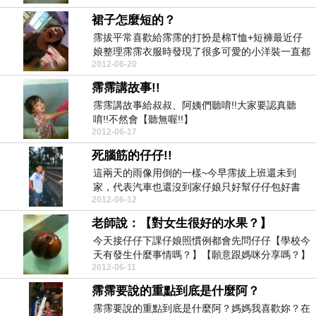
裙子怎麼短的？
霈拔平常喜歡給霈霈的打扮是棉T恤+短褲最近仔
娘整理霈霈衣服時發現了很多可愛的小洋裝一直都
2012-06-20
被遺忘的壓在...
霈霈講故事!!
霈霈講故事給叔叔、阿姨們聽唷!!大家要認真聽
唷!!不然會【聽無喔!!】
2012-06-17
死腦筋的仔仔!!
這兩天的雨像用倒的一樣~今早霈拔上班還未到
家，代表汽車也還沒到家仔娘只好幫仔仔包好書
2012-06-12
包、穿好雨衣作好...
老師說：【對女生很好的水果？】
今天接仔仔下課仔娘照慣例都會先問仔仔【學校今
天有發生什麼事情嗎？】【願意跟媽咪分享嗎？】
2012-06-11
仔仔馬上興致...
霈霈要說的重點到底是什麼阿？
霈霈要說的重點到底是什麼阿？媽媽我喜歡妳？在