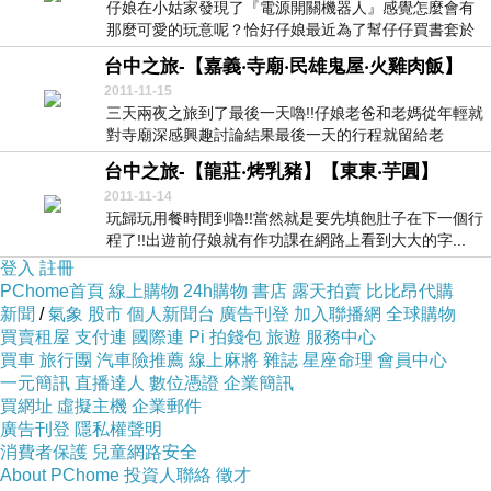
仔娘在小姑家發現了『電源開關機器人』感覺怎麼會有
那麼可愛的玩意呢？恰好仔娘最近為了幫仔仔買書套於
是到...
台中之旅-【嘉義‧寺廟‧民雄鬼屋‧火雞肉飯】
2011-11-15
三天兩夜之旅到了最後一天嚕!!仔娘老爸和老媽從年輕就
對寺廟深感興趣討論結果最後一天的行程就留給老
爸、...
台中之旅-【龍莊‧烤乳豬】【東東‧芋圓】
2011-11-14
玩歸玩用餐時間到嚕!!當然就是要先填飽肚子在下一個行
程了!!出遊前仔娘就有作功課在網路上看到大大的字...
登入
註冊
PChome首頁
線上購物
24h購物
書店
露天拍賣
比比昂代購
新聞
/
氣象
股市
個人新聞台
廣告刊登
加入聯播網
全球購物
買賣租屋
支付連
國際連
Pi 拍錢包
旅遊
服務中心
買車
旅行團
汽車險推薦
線上麻將
雜誌
星座命理
會員中心
一元簡訊
直播達人
數位憑證
企業簡訊
買網址
虛擬主機
企業郵件
廣告刊登
隱私權聲明
消費者保護
兒童網路安全
About PChome
投資人聯絡
徵才