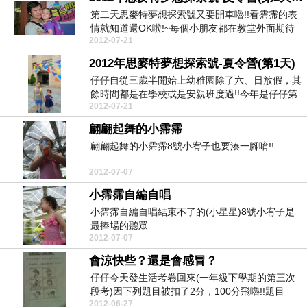
第二天思麥特夢想探索號又要開車嚕!!看霈霈的表
情就知道還OK啦!~每個小朋友都在教堂外面期待
2012-07-21
趕快開門...
2012年思麥特夢想探索號-夏令營(第1天)
仔仔自從三歲半開始上幼稚園除了六、日放假，其
餘時間都是在學校或是安親班度過!!今年是仔仔第
2012-07-21
一次懂得什...
翩翩起舞的小霈霈
翩翩起舞的小霈霈8號小宥子也要湊一腳唷!!
2012-07-07
小霈霈自編自唱
小霈霈自編自唱結束不了的(小星星)8號小宥子是
最捧場的聽眾
2012-07-07
會涼快些？還是會感冒？
仔仔今天發生活考卷回來(一年級下學期的第三次
段考)因下列題目被扣了2分，100分飛嚕!!題目
2012-06-27
問：天氣...