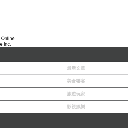
 Online
 Inc.
最新文章
美食饗宴
旅遊玩家
影視娛樂