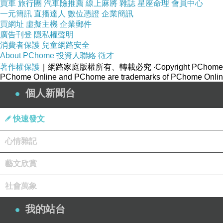
買車
旅行團
汽車險推薦
線上麻將
雜誌
星座命理
會員中心
一元簡訊
直播達人
數位憑證
企業簡訊
買網址
虛擬主機
企業郵件
廣告刊登
隱私權聲明
消費者保護
兒童網路安全
About PChome
投資人聯絡
徵才
著作權保護
｜網路家庭版權所有、轉載必究
‧Copyright PChome
PChome Online and PChome are trademarks of PChome Online
個人新聞台
快速發文
心情雜記
藝文欣賞
社會萬象
我的站台