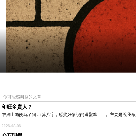
你可能感興趣的文章
印旺多貴人？
在網上隨便玩了個 ai 算八字，感覺好像說的還蠻準……。主要是說
2026-08-06
心安理得