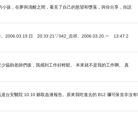
的小孩，在夢與清醒之間，看見了自己的慾望和墮落，與你分享，你説
3.19.日 20:33:21▽042_吉祥。2006.03.20.一 13:47:2
定少協助老師們後，我感到工作好輕鬆。 本來就不是我的工作啊。 真
車抵達台安醫院 10:10 聽取血液報告。原來我吃進去的 B12 彌可保並非沒