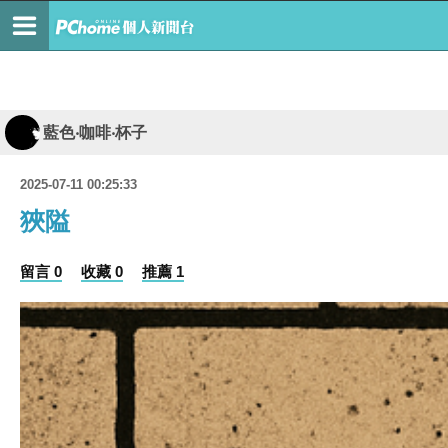
藍色‧咖啡‧杯子
2025-07-11 00:25:33
狹隘
留言 0
收藏 0
推薦 1