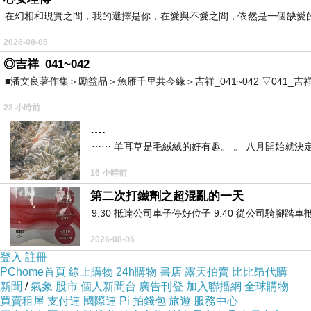
在幻相和現實之間，我的選擇是你，在愛與不愛之間，依然是一個缺愛
2026-08-06
◎吉祥_041~042
■潘文良著作集＞勵益品＞魚雁千里共今緣＞吉祥_041~042 ▽041_吉祥。2006.0
22 小時前
….
⋯⋯ 羊耳草是毛絨絨的好有趣。 。 八月開始就決
16 小時前
第二次打鐵劑之超混亂的一天
9:30 抵達公司車子停好位子 9:40 從公司騎腳踏
2026-08-06
登入
註冊
PChome首頁
線上購物
24h購物
書店
露天拍賣
比比昂代購
新聞
/
氣象
股市
個人新聞台
廣告刊登
加入聯播網
全球購物
買賣租屋
支付連
國際連
Pi 拍錢包
旅遊
服務中心