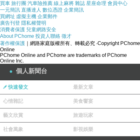
買車
旅行團
汽車險推薦
線上麻將
雜誌
星座命理
會員中心
主餐主要以麵食、炒飯搭配小籠包，湯類也很豐
一元簡訊
直播達人
數位憑證
企業簡訊
買網址
虛擬主機
企業郵件
富，有酸辣湯、原盅牛肉湯、原盅雞湯，味道都
廣告刊登
隱私權聲明
很鮮美。
消費者保護
兒童網路安全
About PChome
投資人聯絡
徵才
著作權保護
｜網路家庭版權所有、轉載必究
‧Copyright PChome
Online
PChome Online and PChome are trademarks of PChome
Online Inc.
個人新聞台
快速發文
最新文章
心情雜記
美食饗宴
藝文欣賞
旅遊玩家
這次拿了三道小菜，分別是銀芽、茄子和四季
社會萬象
影視娛樂
豆。口味都不錯，味道也不會太重。