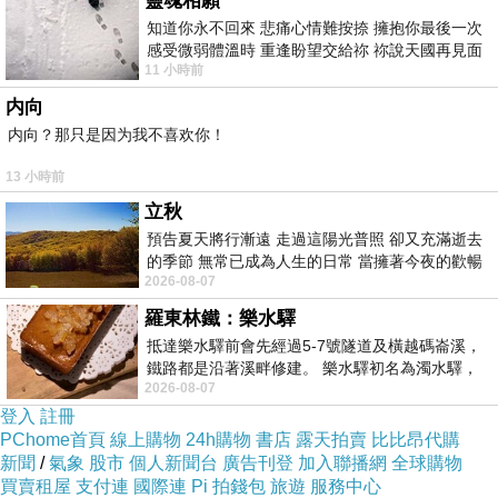
靈魂相願
知道你永不回來 悲痛心情難按捺 擁抱你最後一次
感受微弱體溫時 重逢盼望交給祢 祢說天國再見面
11 小時前
此刻忍淚說別離 他日靈魂再
内向
一進門就可以看見玻璃櫃擺放著小菜，約有六
内向？那只是因为我不喜欢你！
種，包括：小魚豆乾、魯豆皮、豆芽、干絲、茄
13 小時前
子、四季豆。小菜每碟NT50。
立秋
預告夏天將行漸遠 走過這陽光普照 卻又充滿逝去
的季節 無常已成為人生的日常 當擁著今夜的歡暢
2026-08-07
舒心 轉眼驟成昨日 而明晨 太陽
羅東林鐵：樂水驛
抵達樂水驛前會先經過5-7號隧道及橫越碼崙溪，
鐵路都是沿著溪畔修建。 樂水驛初名為濁水驛，
2026-08-07
但因與臺鐵集集線車站同名，於1953
登入
註冊
PChome首頁
線上購物
24h購物
書店
露天拍賣
比比昂代購
新聞
/
氣象
股市
個人新聞台
廣告刊登
加入聯播網
全球購物
買賣租屋
支付連
國際連
Pi 拍錢包
旅遊
服務中心