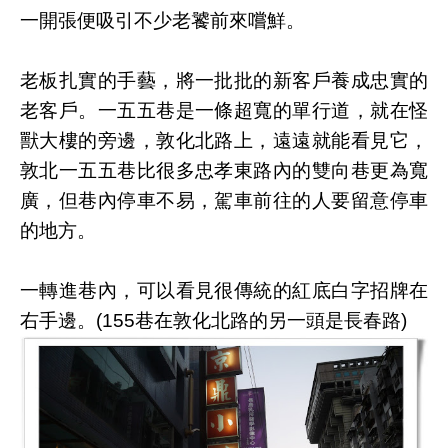
一開張便吸引不少老饕前來嚐鮮。
老板扎實的手藝，將一批批的新客戶養成忠實的
老客戶。一五五巷是一條超寬的單行道，就在怪
獸大樓的旁邊，敦化北路上，遠遠就能看見它，
敦北一五五巷比很多忠孝東路內的雙向巷更為寬
廣，但巷內停車不易，駕車前往的人要留意停車
的地方。
一轉進巷內，可以看見很傳統的紅底白字招牌在
右手邊。(155巷在敦化北路的另一頭是長春路)