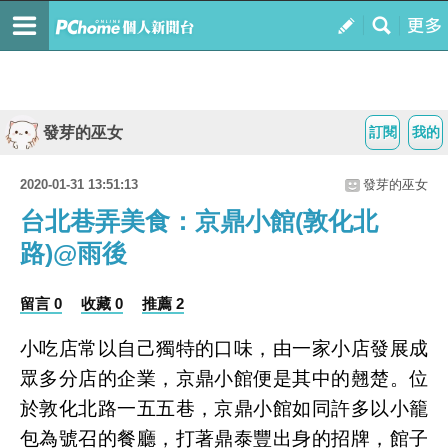
發芽的巫女
訂閱
我的
2020-01-31 13:51:13
發芽的巫女
台北巷弄美食：京鼎小館(敦化北
路)@雨後
留言 0
收藏 0
推薦 2
小吃店常以自己獨特的口味，由一家小店發展成
眾多分店的企業，京鼎小館便是其中的翹楚。位
於敦化北路一五五巷，京鼎小館如同許多以小籠
包為號召的餐廳，打著鼎泰豐出身的招牌，館子