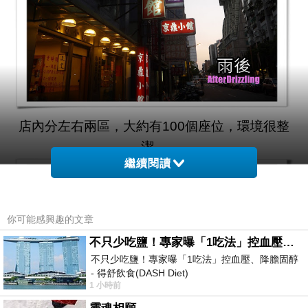
店內分左右兩區，大約有100個座位，環境很整
潔。
繼續閱讀
你可能感興趣的文章
不只少吃鹽！專家曝「1吃法」控血壓、降膽固醇 - 得舒飲食(DASH Diet)
不只少吃鹽！專家曝「1吃法」控血壓、降膽固醇
- 得舒飲食(DASH Diet)
1 小時前
https://www.facebook.com/dietitiansophia/posts/p