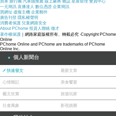
買車
旅行團
汽車險推薦
線上麻將
雜誌
星座命理
會員中心
一元簡訊
直播達人
數位憑證
企業簡訊
買網址
虛擬主機
企業郵件
廣告刊登
隱私權聲明
消費者保護
兒童網路安全
About PChome
投資人聯絡
徵才
著作權保護
｜網路家庭版權所有、轉載必究
‧Copyright PChome
Online
PChome Online and PChome are trademarks of PChome
Online Inc.
個人新聞台
快速發文
最新文章
心情雜記
美食饗宴
藝文欣賞
旅遊玩家
社會萬象
影視娛樂