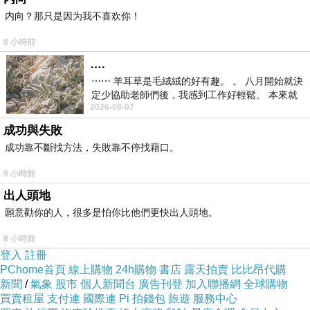
内向？那只是因为我不喜欢你！
8 小時前
….
⋯⋯ 羊耳草是毛絨絨的好有趣。 。 八月開始就決
定少協助老師們後，我感到工作好輕鬆。 本來就
2026-08-07
不是我的工作啊。 真
成功與失敗
成功靠不斷找方法，失敗靠不停找藉口。
9 小時前
出人頭地
願意勸你的人，很多是怕你比他們更快出人頭地。
8 小時前
登入
註冊
PChome首頁
線上購物
24h購物
書店
露天拍賣
比比昂代購
新聞
/
氣象
股市
個人新聞台
廣告刊登
加入聯播網
全球購物
買賣租屋
支付連
國際連
Pi 拍錢包
旅遊
服務中心