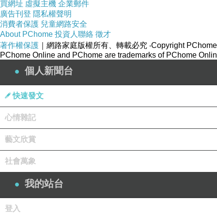
買網址
虛擬主機
企業郵件
廣告刊登
隱私權聲明
消費者保護
兒童網路安全
About PChome
投資人聯絡
徵才
著作權保護
｜網路家庭版權所有、轉載必究
‧Copyright PChome
PChome Online and PChome are trademarks of PChome Online
個人新聞台
快速發文
心情雜記
藝文欣賞
社會萬象
我的站台
登入