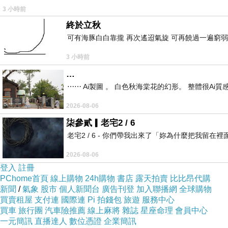
3 小時前
終於立秋
可有海豚白白靠攏 再次遙迢氣旋 可再饒過一遍窮弱
3 小時前
…
⋯⋯ Ai製圖 。 白色秋海棠花的幻形。 整體很Ai質感。
2026-08-06
柒參貳▎老宅2 / 6
老宅2 / 6 - 你們帶我出來了「妳為什麼把我
2026-08-06
登入
註冊
PChome首頁
線上購物
24h購物
書店
露天拍賣
比比昂代購
新聞
/
氣象
股市
個人新聞台
廣告刊登
加入聯播網
全球購物
買賣租屋
支付連
國際連
Pi 拍錢包
旅遊
服務中心
買車
旅行團
汽車險推薦
線上麻將
雜誌
星座命理
會員中心
一元簡訊
直播達人
數位憑證
企業簡訊