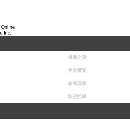
 Online
 Inc.
最新文章
美食饗宴
旅遊玩家
影視娛樂