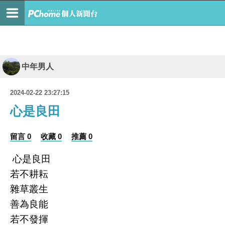
中年男人
2024-02-22 23:27:15
心是良田
留言 0
收藏 0
推薦 0
心是良田
若不耕耘
雜草叢生
善為良能
若不發揮