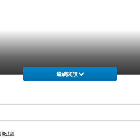
繼續閱讀
對磯法說