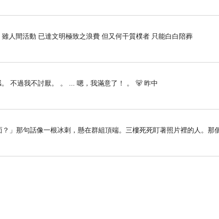
 雖人間活動 已達文明極致之浪費 但又何干質樸者 只能白白陪葬
 不過我不討厭。 。 ... 嗯，我滿意了！ 。 🐻 昨中
留在裡面？」那句話像一根冰刺，懸在群組頂端。三樓死死盯著照片裡的人。那