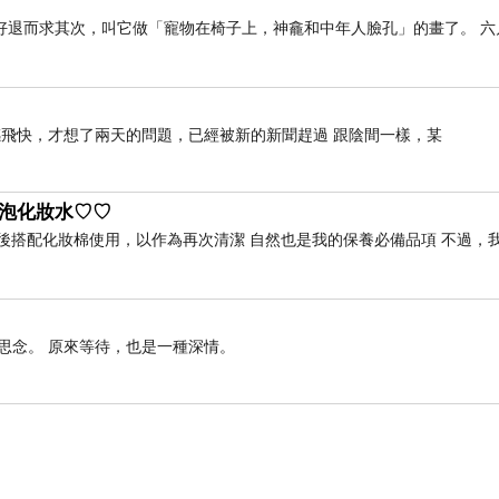
只好退而求其次，叫它做「寵物在椅子上，神龕和中年人臉孔」的畫了。 六
感飛快，才想了兩天的問題，已經被新的新聞趕過 跟陰間一樣，某
，於民國16年、63年、73年整修。
泡泡化妝水♡♡
13日。
後搭配化妝棉使用，以作為再次清潔 自然也是我的保養必備品項 不過，
兩隻對望的鯉魚而得名。
珠之珠，所以將此廟定名為「雙鯉古地」。
思念。 原來等待，也是一種深情。
中稱之為蓮花穴。
。
塑像。