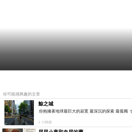
你可能感興趣的文章
鯨之城
你抱擁著地球最巨大的寂寞 最深沉的探索 最孤獨 
2 小時前
溼地