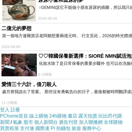
尿尿小童和血尿的夢
↑GEMINI說它不能做小朋友尿尿的插圖，所以我
2026-08-08
二億元的夢想
根據查到的資料(
引用自此網址
)，
當一個地方連雜貨店老闆都想要兩億元時。 行文至此，2026的時光體
雙鯉古地位於南山、北山交會處，始建於清乾隆13年
2026-08-08
主奉關帝爺，聖誕日為6月24日。
♡♡韓國保養新選擇：SIORÉ NMN賦活
廟內並奉祀周倉，聖誕日不詳；關平，聖誕日為正月
化妝水除了是日常保養的重要步驟外 也可以在洗臉
8 小時前
雙鯉湖原與慈湖連為一出海口，因為湖的形狀有如
愛情三十六計，借刀殺人
而其對望處有一小洲，洲上建有廟宇，猶如雙鯉迎
歲月替我說出了答案。 那些沒有勇氣告白的日子，最後都被時間翻譯成
雙鯉古地建於小洲上，所以有出水蓮花之說，風水
11 小時前
民國58年築堤，變成現在的慈堤、慈湖及雙鯉湖。
登入
註冊
PChome首頁
線上購物
24h購物
書店
露天拍賣
比比昂代購
「雙鯉古地」為清乾隆間建築，距今約有2百餘年
新聞
/
氣象
股市
個人新聞台
廣告刊登
加入聯播網
全球購物
買賣租屋
支付連
國際連
Pi 拍錢包
旅遊
服務中心
廟內供奉威武的關聖帝；兩側則奉祀周倉、關平之