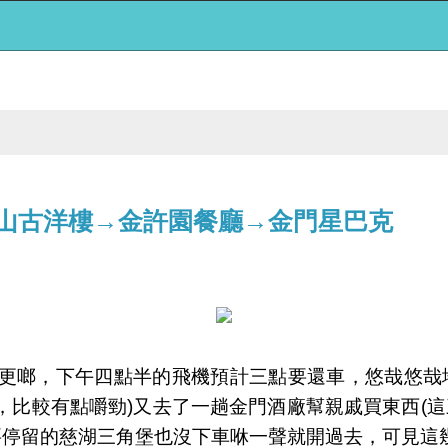
→北山古洋樓→金許園餐廳→金門星巴克
啷，下午四點半的飛機預計三點要還車，悠哉悠哉地吃
比較有點嚼勁)又去了一趟金門酒廠幫親戚買東西(這
要停留的慈湖三角堡也沒下車咻一聲就開過去，可見這