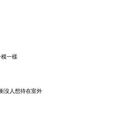
一模一樣
衝沒人想待在室外