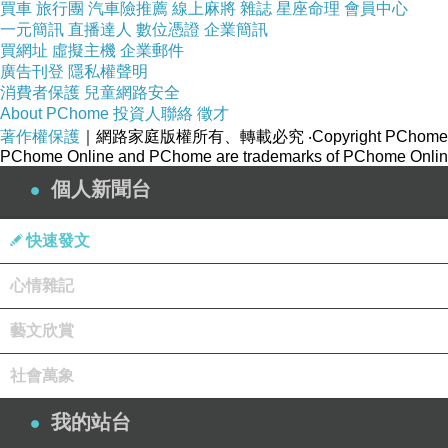
買車
旅行團
汽車險推薦
線上麻將
雜誌
星座命理
會員中心
相傳「八二三砲戰」期間，古寧頭幾乎被夷為平地
一元簡訊
直播達人
數位憑證
企業簡訊
買網址
虛擬主機
企業郵件
惟獨雙鯉古地依舊聳立不搖。
廣告刊登
隱私權聲明
除此「雙鯉古地」還有一神靈之處，
消費者保護
兒童網路安全
據說附近常有水患，可是廟前的三台階卻永遠都不
About PChome
投資人聯絡
徵才
著作權保護
｜網路家庭版權所有、轉載必究
‧Copyright PChome
但因我們在車上經過的時候隨意拍照所以拍出來變
PChome Online and PChome are trademarks of PChome Online
個人新聞台
快速發文
心情雜記
藝文欣賞
社會萬象
我的站台