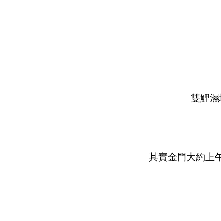
雙鯉濕
其實金門大約上