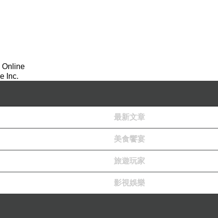
，廟的四周也落下數千發砲彈，
會被海水淹沒，因為台階會隨潮水自動升降。
 Online
這樣真是不好意思
 Inc.
最新文章
美食饗宴
旅遊玩家
影視娛樂