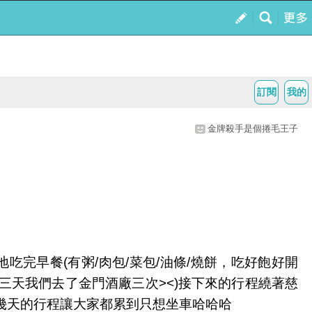
訂閱
我的
金牌殺手是個捲毛王子
完早餐(有粥/肉包/菜包/油條/燒餅，吃好飽好開
三天我們去了金門酒廠三次><)接下來的行程繞著慈
幾天的行程讓大家都累到只想坐車哈哈哈