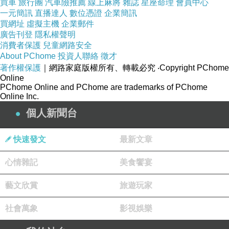
買車
旅行團
汽車險推薦
線上麻將
雜誌
星座命理
會員中心
一元簡訊
直播達人
數位憑證
企業簡訊
買網址
虛擬主機
企業郵件
廣告刊登
隱私權聲明
消費者保護
兒童網路安全
About PChome
投資人聯絡
徵才
著作權保護
｜網路家庭版權所有、轉載必究
‧Copyright PChome
Online
PChome Online and PChome are trademarks of PChome
Online Inc.
個人新聞台
快速發文
最新文章
心情雜記
美食饗宴
藝文欣賞
旅遊玩家
社會萬象
影視娛樂