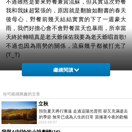
不過雖然是要來野餐兼賞流蘇，但其實這次野餐
我和我妹超緊張的，原因就是翻臉如翻書的春天
後母心，野餐前幾天結結實實的下了一週豪大
雨，我們好擔心會不會野餐當天也暴雨，所幸當
天終於轉晴真是老天爺保佑我要為老天爺唱首歌!
不過也因為雨勢的關係，流蘇幾乎都被打光了
(T_T)
繼續閱讀
你可能感興趣的文章
立秋
預告夏天將行漸遠 走過這陽光普照 卻又充滿逝去
的季節 無常已成為人生的日常 當擁著今夜的歡暢
2026-08-07
舒心 轉眼驟成昨日 而明晨 太陽