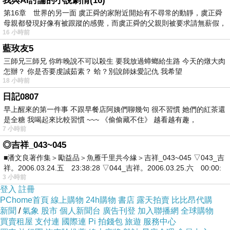
我與AI討論的小說劇情(16)
第16章 世界的另一面 虞正舜的家附近開始有不尋常的動靜，虞正舜
母親都發現好像有被跟蹤的感覺，而虞正舜的父親則被要求請無薪假，
16 小時前
藍玫友5
三師兄三師兄 你昨晚說不可以殺生 要我放過蟑螂給生路 今天的燉大肉
怎辦？ 你是否要虔誠茹素？ 蛤？別說師妹愛記仇 我希望
18 小時前
日記0807
早上醒來的第一件事 不跟早餐店阿姨們聊幾句 很不習慣 她們的紅茶還
是全糖 我喝起來比較習慣 ~~~ 《偷偷藏不住》 越看越有趣，
7 小時前
◎吉祥_043~045
■潘文良著作集＞勵益品＞魚雁千里共今緣＞吉祥_043~045 ▽043_吉
看得出來沒什麼流蘇齁，只好明年見了再會
祥。2006.03.24.五 23:38:28 ▽044_吉祥。2006.03.25.六 00:00:
3 小時前
~~~~~
登入
註冊
PChome首頁
線上購物
24h購物
書店
露天拍賣
比比昂代購
新聞
/
氣象
股市
個人新聞台
廣告刊登
加入聯播網
全球購物
買賣租屋
支付連
國際連
Pi 拍錢包
旅遊
服務中心