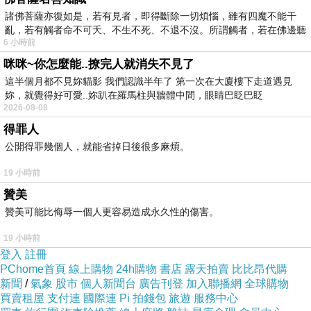
諸佛菩薩亦復如是，若有見者，即得斷除一切煩惱，雖有四魔不能干
亂，若有觸者命不可夭、不生不死、不退不沒。所謂觸者，若在佛邊聽
6 小時前
受
SwaggyGOATsurfskate tw
是個充滿活力、風尚與健康理念
咪咪~你怎麼能..撩完人就消失不見了
的台灣原創品牌，致力於打造高品質、原創性且耐用的產
這半個月都不見妳貓影 我們認識半年了 第一次在大廈樓下走道遇見
品。不久前才進駐樂天市場購物網的
SwaggyGOATsurfskate
妳，就覺得好可愛..妳趴在羅馬柱與牆體中間，眼睛巴眨巴眨
2026-08-08
tw
除了專業的衝浪滑板及周邊配件之外，也引進了
獨家專
得罪人
利冷萃、手沖、冰滴、浸泡咖啡壺
，同樣有著品牌對品
公開得罪幾個人，就能省掉日後很多麻煩。
質、創新和獨特性的堅持，也能帶給人與眾不同的咖啡
19 小時前
style
。
贊美
贊美可能比侮辱一個人更容易造成永久性的傷害。
19 小時前
登入
註冊
PChome首頁
線上購物
24h購物
書店
露天拍賣
比比昂代購
新聞
/
氣象
股市
個人新聞台
廣告刊登
加入聯播網
全球購物
買賣租屋
支付連
國際連
Pi 拍錢包
旅遊
服務中心