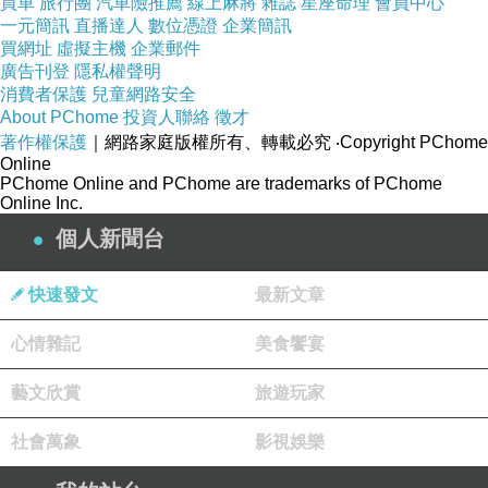
買車
旅行團
汽車險推薦
線上麻將
雜誌
星座命理
會員中心
一元簡訊
直播達人
數位憑證
企業簡訊
買網址
虛擬主機
企業郵件
廣告刊登
隱私權聲明
消費者保護
兒童網路安全
About PChome
投資人聯絡
徵才
著作權保護
｜網路家庭版權所有、轉載必究
‧Copyright PChome
一般市售的咖啡壺助能都較為單一，若想要不同的沖泡方
Online
PChome Online and PChome are trademarks of PChome
式就得多買幾個咖啡，除了很佔空間之外，若是只用一次
Online Inc.
就閒置更是會讓人覺得浪費。
個人新聞台
而
SwaggyGOA
推出的這款多功能便攜咖啡壺可以帮忙決這
快速發文
最新文章
些問題，多種沖方式都可以使用，可以套疊收納的設計也
很節省儲藏空間，裝在專屬收納袋後外出攜帶也很方便
心情雜記
美食饗宴
喔！
藝文欣賞
旅遊玩家
社會萬象
影視娛樂