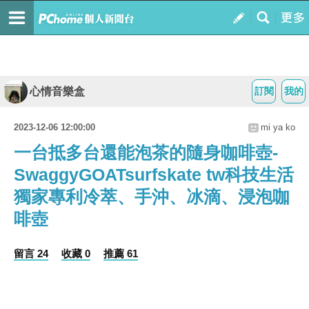
心情音樂盒
訂閱
我的
2023-12-06 12:00:00
mi ya ko
一台抵多台還能泡茶的隨身咖啡壺-
SwaggyGOATsurfskate tw科技生活
獨家專利冷萃、手沖、冰滴、浸泡咖
啡壺
留言 24
收藏 0
推薦 61