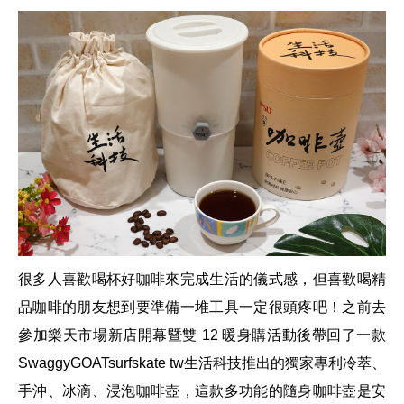
很多人喜歡喝杯好咖啡來完成生活的儀式感
，但喜歡喝精
品咖啡的朋友想到要準備一堆工具一定很頭疼吧！之前去
參加
樂天市場新店開幕暨雙
12
暖身購
活動
後帶回了一款
SwaggyGOATsurfskate tw
生活科技推出的
獨家專利冷萃、
手沖、冰滴、浸泡咖啡壺
，這款多功能的
隨身咖啡壺是安