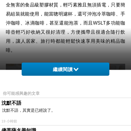
全無害的食品級塑膠材質
，
輕巧素雅且無須插電
，只要簡
易組裝就能使用，能當聰明濾杯，還可沖泡冷萃咖啡、手
沖咖啡、冰滴咖啡，甚至還能泡茶，而且
WSLT
多功能咖
啡壺
輕巧好收納又很好清理，方便攜帶且很適合隨行飲
用，讓人居家、旅行時都能輕鬆快速享用美味的精品咖
啡。
繼續閱讀
你可能感興趣的文章
沈默不語
沈默不語，其實是已經說了。
19 小時前
佛菩薩名善知識