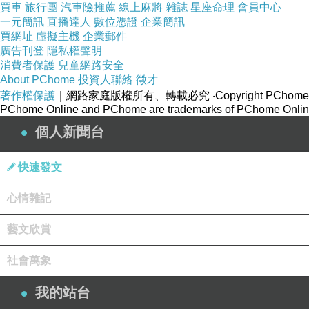
買車
旅行團
汽車險推薦
線上麻將
雜誌
星座命理
會員中心
一元簡訊
直播達人
數位憑證
企業簡訊
買網址
虛擬主機
企業郵件
廣告刊登
隱私權聲明
消費者保護
兒童網路安全
About PChome
投資人聯絡
徵才
著作權保護
｜網路家庭版權所有、轉載必究
‧Copyright PChome
PChome Online and PChome are trademarks of PChome Online
個人新聞台
快速發文
心情雜記
藝文欣賞
社會萬象
我的站台