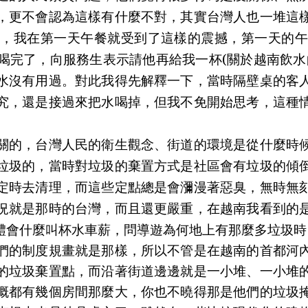
，更不會認為這樣有什麼不對，其實台灣人也一堆這
行，我在第一天午餐就受到了這樣的震撼，第一天的午
喝完了，向服務生表示請他再給我一杯
(
關於越南飲水
水沒有用過。對此我得先解釋一下，當時隔壁桌的客
究，還是接過來把水喝掉，但我不免開始思考，這種
關的，台灣人民的衛生觀念、街道的環境是從什麼時
垃圾的，當時對垃圾的棄置方式是社區會有垃圾的傾
定時去清理，而這些定點總是會瀰漫著惡臭，無時無
況就是那時的台灣，而且還更嚴重，在越南我看到的
體會什麼叫杯水車薪，問導遊為何地上有那麼多垃圾時
們的制度規畫就是那樣，所以不管是在越南的首都河
的垃圾棄置點，而沿著街道邊邊就是一小堆、一小堆
概都有幾個房間那麼大，你也不曉得那是他們的垃圾