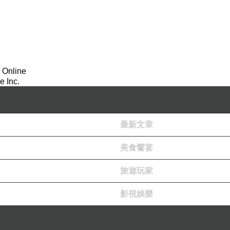
 Online
 Inc.
最新文章
美食饗宴
旅遊玩家
影視娛樂