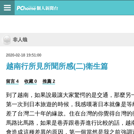
非人哉
2020-02-18 19:51:00
越南行所見所聞所感(二)衛生篇
留言 4
收藏 0
推薦 2
到了越南
，
如果說最讓大家驚愕的是交通
，
那麼另
第一次到日本旅遊的時候
，
我感嘆著日本就像是等
差了台灣二十年的緣故。住在台灣的你覺得台灣的
馬路比馬路，如果是巷弄跟巷弄進行比較的話，越
會造成這種差異的原因，第一個當然是我之前強調