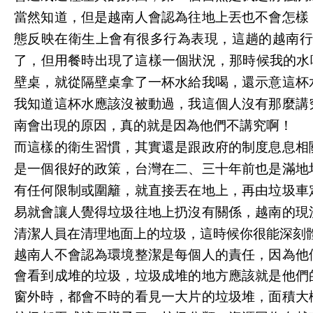
當然知道，但是越南人會認為往地上丟也不會怎樣
態反映在衛生上會有很多行為表現，這趟的越南
了，但用餐時出現了這樣一個狀況，那時候我的水
壁桌，就從隔壁桌拿了一杯水給我喝，還示意這杯
我知道這杯水應該沒被動過，我這個人沒有那麼講
南會出現的原因，真的就是因為他們不講究啊！
而這樣的衛生習慣，其實還是跟政府的制度息息相
是一個很好的政策，台灣在二、三十年前也是滿地
有任何限制或圍籬，就直接丟在地上，再由垃圾車
易就會讓人覺得垃圾往地上扔沒有關係，越南的現
清潔人員在清理地面上的垃圾，這時候你很能深刻
越南人不會認為環境整潔是每個人的責任，因為他
會看到成堆的垃圾，垃圾成堆的地方應該就是他們
窗外時，都會不時的看見一大片的垃圾堆，面積大