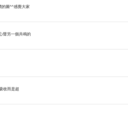
的圖^^感覺大家
心聲另一個共鳴的
有吸收而是超