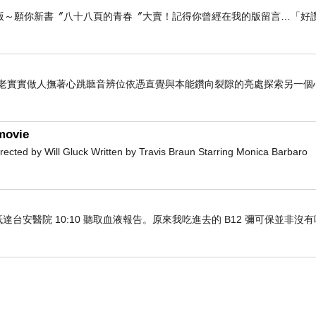
版～願你新書〞八十八頁的青春〞大賣！記得你曾經在我的版留言…「好讚
老老實實做人撫著心跳聽音辨位依憑直覺與本能鑽向裂隙的亮處探索另一個
movie
d by Will Gluck Written by Travis Braun Starring Monica Barbaro
車抵達台安醫院 10:10 聽取血液報告。原來我吃進去的 B12 彌可保並非沒
看更多回應