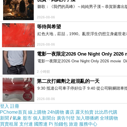
聽歌：《我們的高峰》～純純男子漢～恭賀新書出
2026-08-06
施華洛世奇免稅店
等待與希望
2020-06-18 17:17:13
http://www.timberlandtw.com.tw/
timberland官網
紅色大地，莊喆，1990。亂世浮生仍想立身處世
2026-08-06
電影一夜限定2026 One Night Only 2026 
電影一夜限定2026 One Night Only 2026 movie Directe
必利勁
2020-02-22 19:49:05
2 小時前
不錯哦！
第二次打鐵劑之超混亂的一天
9:30 抵達公司車子停好位子 9:40 從公司騎腳踏
2026-08-06
登入
註冊
PChome首頁
線上購物
24h購物
書店
露天拍賣
比比昂代購
新聞
/
氣象
股市
個人新聞台
廣告刊登
加入聯播網
全球購物
買賣租屋
支付連
國際連
Pi 拍錢包
旅遊
服務中心