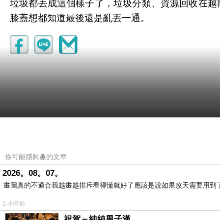
垃圾都丟成這個樣子了，垃圾分類、資源回收在越
膝蓋想都知道最後還是亂丟一通。
你可能感興趣的文章
2026。08。07。
00
畫圖真的不適合我越畫越排斥看得懂就好了應該是說如果改天需要用到
2021-05-19 16:11:11
東革阿里咖啡
http://www.twsex19.com/coff
1 小時前
祝賀～純純男子漢