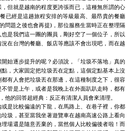
樣，但就是越南的程度更誇張而已，這種無所謂的心
餐已經是這趟旅程安排的等級最高、最昂貴的餐廳
的問題之後也會再提
)
，那位服務生當時正在整理隔
人也是我們這一團的團員，剛好空了一個位子，所以
情況在台灣的餐廳、飯店等應該不會出現吧，而在越
候開始逐步提升的呢？必須說，「垃圾不落地」真的
倒點，大家固定把垃圾丟在定點，這個定點基本上沒
刻都有人會把垃圾丟在那邊，在這種制度之下，很容
是不管是上午，或者是我晚上在外面趴趴走時，都有
，他的回答超經典：反正有清潔人員會來清理
。
內或是比較偏遠的下龍，在馬路上、在巷子裡，你都
的垃圾，甚至當我坐著遊覽車在越南高速公路上看向
掩埋場還是隨意丟棄的，當然個人比較偏後者啦！而