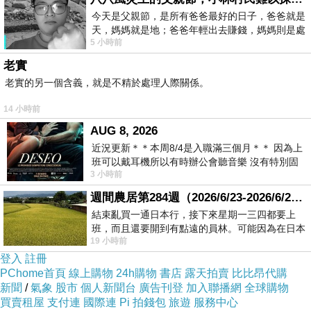
Loomis）的古生物學家，他提到他是
今天是父親節，是所有爸爸最好的日子，爸爸就是
第一集山姆·尼爾（Sam Neill）飾演亞
天，媽媽就是地；爸爸年輕出去賺錢，媽媽則是處
5 小時前
倫·葛蘭特（Dr. Alan Grant ）同樣是古
理家務，職業不分高低貴賤，只有人品才
老實
生物學家的學生，而他的角色充滿第一
老實的另一個含義，就是不精於處理人際關係。
集研究混沌理論的數學家伊恩·馬康姆
14 小時前
（Dr. Ian Malcolm）的人文關懷氣質。
AUG 8, 2026
近況更新＊＊本周8/4是入職滿三個月＊＊ 因為上
製藥公司代表找上傭兵集團的史嘉蕾·
班可以戴耳機所以有時辦公會聽音樂 沒有特別固
3 小時前
喬韓森飾演佐拉·班奈特（Zora
定哪天但就是一周某一天會固定聽'90
週間農居第284週（2026/6/23-2026/6/24) 夏至 金黃稻浪洋溢豐收喜悅
Bennett），意圖前往恐龍島，抽取三
結束亂買一通日本行，接下來星期一三四都要上
隻巨型恐龍的DNA，用來研發心臟病
班，而且還要開到有點遠的員林。可能因為在日本
19 小時前
的藥物，可以讓人類透過藥物的活化心
花不少錢，星期一出門上班時，心裡沒有一
登入
註冊
臟組織，讓人類可以延壽二十年，這對
PChome首頁
線上購物
24h購物
書店
露天拍賣
比比昂代購
於很多有錢人極具吸引力，想要透過非
新聞
/
氣象
股市
個人新聞台
廣告刊登
加入聯播網
全球購物
買賣租屋
支付連
國際連
Pi 拍錢包
旅遊
服務中心