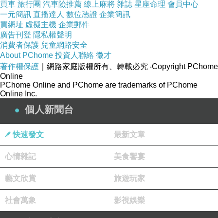
法的手段取得恐龍的DNA。
買車
旅行團
汽車險推薦
線上麻將
雜誌
星座命理
會員中心
一元簡訊
直播達人
數位憑證
企業簡訊
買網址
虛擬主機
企業郵件
由於恐龍是屬於古生代的動物，無法適
廣告刊登
隱私權聲明
應地球現代的氣候變遷和細菌，大部份
消費者保護
兒童網路安全
About PChome
投資人聯絡
徵才
在《侏羅紀世界》前一集野放的恐龍幾
著作權保護
｜網路家庭版權所有、轉載必究
‧Copyright PChome
乎死亡殆盡，只剩下赤道附近的島嶼還
Online
PChome Online and PChome are trademarks of PChome
有殘存的恐龍，那些孤立的島嶼幾乎與
Online Inc.
六千萬年前的原始森林樣貌相似，而原
個人新聞台
來這個島嶼也是研究恐龍再生的實驗島
快速發文
最新文章
嶼，因一次事故發生生化危機，所有的
人都撤出島嶼後，變成恐龍野放的密閉
心情雜記
美食饗宴
環境，成為聯合國保護的地區，沒有特
藝文欣賞
旅遊玩家
許無法進入該島嶼。
社會萬象
影視娛樂
由於變種恐龍DNA的研究遭到質疑，因