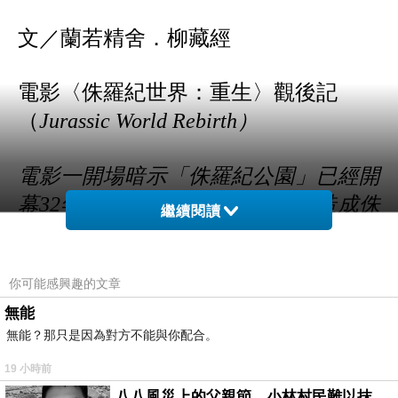
文／蘭若精舍．柳藏經
電影〈侏羅紀世界：重生〉觀後記
（
Jurassic World Rebirth）
電影一開場暗示「侏羅紀公園」已經開
幕32年，受到全球遊客的厭煩，造成侏
繼續閱讀
羅紀公園的破產打烊，這個年份說明
〈侏羅紀公園〉第一集是在1993年登
你可能感興趣的文章
場，也提醒大家這是正宗電影的續集。
無能
無能？那只是因為對方不能與你配合。
故事的角色都是新面孔，除了喬納森·
拜利飾演亨利·盧米斯博士（Dr. Henry
19 小時前
八八風災上的父親節，小林村民難以抹滅的痛