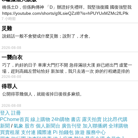
橋係土D，但係夠傳神 「D」辦證好失禮咩。我堅強復國 國復強堅我
https://youtube.com/shorts/g9LsieQZzl8?is=hPUYUxMZMc2fLPlk
7 小時前
災難
說錯話一般不會變成什麼災難；說對了，才會。
2026-08-08
一襲白衣
巧了，約好的日子 車庫大門打不開 急得滿頭大漢 妳已經出門 虛驚一
場，趕到高鐵左營站恰好 新加坡，我只去過一次 妳的行程總是排的
2026-08-08
得罪人
公開得罪幾個人，就能省掉日後很多麻煩。
2026-08-08
登入
註冊
PChome首頁
線上購物
24h購物
書店
露天拍賣
比比昂代購
新聞
/
氣象
股市
個人新聞台
廣告刊登
加入聯播網
全球購物
買賣租屋
支付連
國際連
Pi 拍錢包
旅遊
服務中心