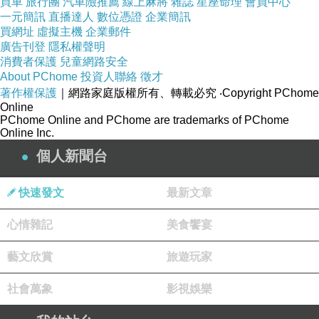
買車
旅行團
汽車險推薦
線上麻將
雜誌
星座命理
會員中心
一元簡訊
直播達人
數位憑證
企業簡訊
買網址
虛擬主機
企業郵件
廣告刊登
隱私權聲明
消費者保護
兒童網路安全
About PChome
投資人聯絡
徵才
著作權保護
｜網路家庭版權所有、轉載必究
‧Copyright PChome
Online
PChome Online and PChome are trademarks of PChome
Online Inc.
個人新聞台
快速發文
最新文章
心情雜記
美食饗宴
藝文欣賞
旅遊玩家
社會萬象
影視娛樂