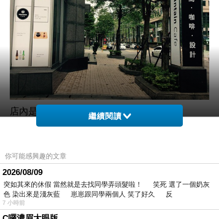
店內是餐廳&賣家具
繼續閱讀
你可能感興趣的文章
2026/08/09
突如其來的休假 當然就是去找同學弄頭髮啦！ 笑死 選了一個奶灰
色 染出來是淺灰藍 崽崽跟同學兩個人 笑了好久 反
7 小時前
C囉濃眉大眼版