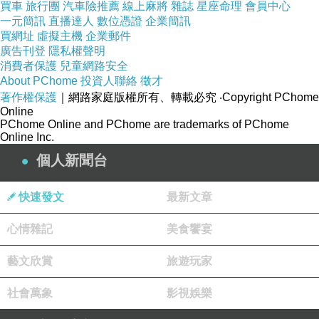
買車
旅行團
汽車險推薦
線上麻將
雜誌
星座命理
會員中心
『瀨長島（Umikaji Terrace）』在那霸機場
一元簡訊
直播達人
數位憑證
企業簡訊
買網址
虛擬主機
企業郵件
（Naha Airport）南側約1.5公里位置處，是沖繩
廣告刊登
隱私權聲明
縣豐見城市所屬的一個迷你小島，面積只有0.18
消費者保護
兒童網路安全
平方公里，四面環海，海岸線全長1.8公里，最高
About PChome
投資人聯絡
徵才
著作權保護
｜網路家庭版權所有、轉載必究
‧Copyright PChome
點海拔33公尺，為一個台地狀島嶼。
Online
PChome Online and PChome are trademarks of PChome
Online Inc.
瀨長島-4
個人新聞台
2013年，擁有天然溫泉「龍神之湯」的【琉球溫
泉瀨長島飯店（Ryukyu Onsen Senagajima
快速發文
最新文章
Hotel）】於島上的高地落成；2015年，西海岸
心情雜記
斜坡上的大型商業設施『瀨長島（Umikaji
美食饗宴
Terrace）』也接著開幕，吸引眾多遊客造訪。
藝文欣賞
旅遊玩家
社會萬象
瀨長島-5
影視娛樂
宛如地中海度假勝地般的純白色街道與建築，加