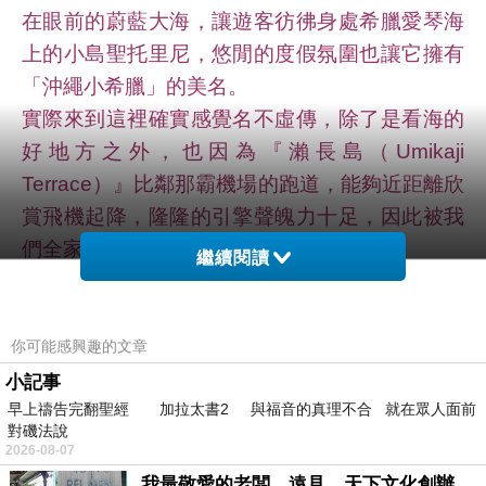
在眼前的蔚藍大海，讓遊客彷彿身處希臘愛琴海
上的小島聖托里尼，悠閒的度假氛圍也讓它擁有
「沖繩小希臘」的美名。
實際來到這裡確實感覺名不虛傳，除了是看海的
好地方之外，也因為『瀨長島（Umikaji
Terrace）』比鄰那霸機場的跑道，能夠近距離欣
賞飛機起降，隆隆的引擎聲魄力十足，因此被我
們全家列入此次沖繩之旅最愛景點前三名。
繼續閱讀
『瀨長島（Umikaji Terrace）』商場內的美食不
少，但最有名氣的首推【幸福鬆餅（A HAPPY
PANCAKE）】。我們當天搶在一早開店前就來
你可能感興趣的文章
排隊，雖然現做的鬆餅要等上一會兒，但等待絕
小記事
早上禱告完翻聖經 加拉太書2 與福音的真理不合 就在眾人面前
對值得，入口的蓬鬆感與奶香味，讓人驚艷無
對磯法說
比，一股幸福感油然而生。
2026-08-07
我最敬愛的老闆、遠見．天下文化創辦人高希均教授