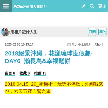
用相片記錄人生
訂閱
我的
2020-02-03 10:13:14
活力小太陽[Jim_Chen]
2018絕景沖繩．花漾琉球度假趣-
DAY6_瀨長島&幸福鬆餅
留言 6
收藏 0
推薦 13
2018.04.15~20_衝衝衝！玩樂不停歇，沖繩我來
也，六天五夜自駕之旅