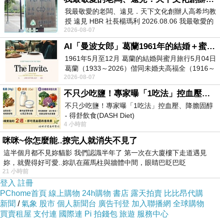
瀨長島-1
我最敬愛的老闆、遠見．天下文化創辦人高希均教
授 遠見 HBR 社長楊瑪利 2026.08.06 我最敬愛的
沖繩本島雖然不大（面積1206.49平方公里），
2026-08-07
老闆、遠見．天下文化創辦人高希均教
南北兩端點的直線長度也只有106.6公里，約莫
AI「曼波女郎」葛蘭1961年的結婚＋蜜月旅行 #戀上老電影 #葛蘭 #粟子
是從台北到苗栗的距離而已，但北中南三地各有
1961年5月至12月 葛蘭的結婚與蜜月旅行5月04日
不同風情，而沖繩南部最著名的景點不外乎：玉
葛蘭（1933～2026）偕同未婚夫高福全（1916～
2026-08-07
2004）乘郵輪赴倫敦6月15日於英國倫敦St.S
泉洞、瀨長島、知念岬以及新原海灘。
不只少吃鹽！專家曝「1吃法」控血壓、降膽固醇 - 得舒飲食(DASH Diet)
不只少吃鹽！專家曝「1吃法」控血壓、降膽固醇
瀨長島-2
- 得舒飲食(DASH Diet)
4 小時前
https://www.facebook.com/dietitiansophia/posts/p
2015年才開幕迎客的『瀨長島（Umikaji
咪咪~你怎麼能..撩完人就消失不見了
Terrace）』，是沖繩南部近年最為熱門的新興景
這半個月都不見妳貓影 我們認識半年了 第一次在大廈樓下走道遇見
點之一，美麗又典雅的純白色建築搭配四周的碧
妳，就覺得好可愛..妳趴在羅馬柱與牆體中間，眼睛巴眨巴眨
海藍天，讓人彷彿置身於希臘愛琴海一般，因此
21 小時前
登入
註冊
被遊客讚譽為「沖繩小希臘」。
PChome首頁
線上購物
24h購物
書店
露天拍賣
比比昂代購
新聞
/
氣象
股市
個人新聞台
廣告刊登
加入聯播網
全球購物
買賣租屋
支付連
國際連
Pi 拍錢包
旅遊
服務中心
瀨長島-3