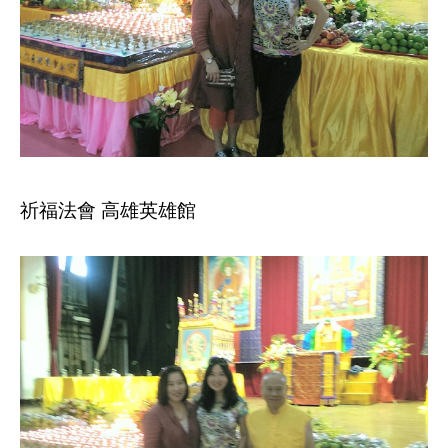
祈福法會 高雄英雄館