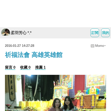
柔羽芳心 *.*
訂閱
我的
2016-01-27 14:27:28
Momo~
祈福法會 高雄英雄館
留言 0
收藏 0
推薦 1