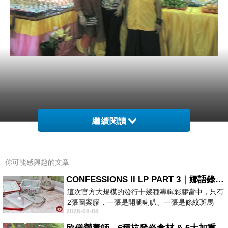
繼續閱讀
你可能感興趣的文章
CONFESSIONS II LP PART 3｜娜語錄II LP PART 3
這次官方大規模的發行十幾種專輯彩膠當中，只有
2張圖案膠，一張是開腿喇叭、一張是條紋斑馬
2026-08-08
版；目前官網上只剩澳洲商店AU STORE