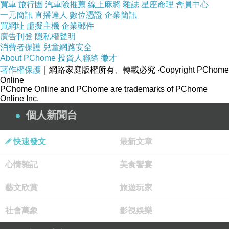
買車
旅行團
汽車險推薦
線上麻將
雜誌
星座命理
會員中心
一元簡訊
直播達人
數位憑證
企業簡訊
買網址
虛擬主機
企業郵件
廣告刊登
隱私權聲明
消費者保護
兒童網路安全
About PChome
投資人聯絡
徵才
著作權保護
｜網路家庭版權所有、轉載必究
‧Copyright PChome
Online
PChome Online and PChome are trademarks of PChome
Online Inc.
個人新聞台
快速發文
最新文章
VADHOLMA
獨立式廚房中島：坐在這裡還可以看到備餐
心情雜記
美食饗宴
過程，開放式空間不怕客人看，還能跟老闆聊天話家常，
就像在家吃飯一樣悠閒放鬆
藝文欣賞
旅遊玩家
社會萬象
影視娛樂