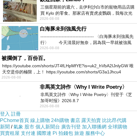
三個星期前的週六，去伊利沙白市的寵物用品店購
買 Kylo 的零食。那家店有賣虎皮鸚鵡，我每次光
2026-08-08
顧都會去看一下。他們偶爾會引進 C
內用空間：聽老闆娘說她不限用餐時間，不拼翻桌率，就
白海豚未到強風先行
----------------------------------- 〈白海豚未到強風先
是希望讓客人在店裡好好享受一份用心做的餐點，體驗慢
行〉 今天清晨好無奈，因為我一早就被強風
活步調
，不過為了維持品質，她們每天只準備固定量的食
2026-08-08
材，提早賣完就沒了，
建議事先訂位比較不會撲空喔
被擱倒了，百份百。
https://youtube.com/shorts/JT4fLHpMfYE?is=uk2_hVbA2IJnlyGW 唯
天空是你的極限，上！ https://youtube.com/shorts/G3a1Jhcu4
2026-08-08
非馬英文詩作〈Why I Write Poetry〉
非馬英文詩作〈Why I Write Poetry〉刊登于《芝
加哥时报》2026.8.7
2026-08-08
登入
註冊
PChome首頁
線上購物
24h購物
書店
露天拍賣
比比昂代購
新聞
/
氣象
股市
個人新聞台
廣告刊登
加入聯播網
全球購物
買賣租屋
支付連
國際連
Pi 拍錢包
旅遊
服務中心