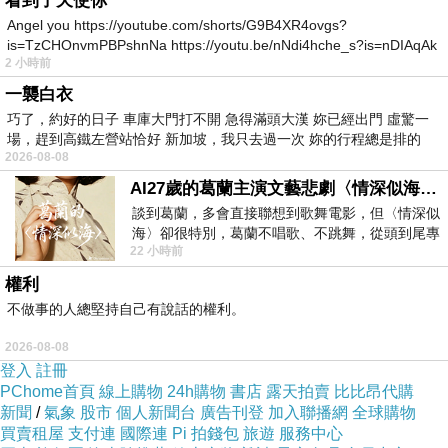
看到了天使你
Angel you https://youtube.com/shorts/G9B4XR4ovgs?
is=TzCHOnvmPBPshnNa https://youtu.be/nNdi4hche_s?is=nDIAqAk
麵條香
Q
有嚼勁
2 小時前
一襲白衣
巧了，約好的日子 車庫大門打不開 急得滿頭大漢 妳已經出門 虛驚一
場，趕到高鐵左營站恰好 新加坡，我只去過一次 妳的行程總是排的
2026-08-08
餛飩湯：一碗有五顆手工餛飩
AI27歲的葛蘭主演文藝悲劇〈情深似海〉 #戀上老電影 #葛蘭 #粟子
談到葛蘭，多會直接聯想到歌舞電影，但〈情深似
海〉卻很特別，葛蘭不唱歌、不跳舞，從頭到尾專
22 小時前
心演戲。拍攝期間，經常工作超過12個鐘
權利
皮薄餡多，內餡鮮美飽滿
不做事的人總堅持自己有說話的權利。
2026-08-08
登入
註冊
PChome首頁
線上購物
24h購物
書店
露天拍賣
比比昂代購
店家資訊及菜單：
新聞
/
氣象
股市
個人新聞台
廣告刊登
加入聯播網
全球購物
https://www.mrtainan.com/2020/06/062266890.html
買賣租屋
支付連
國際連
Pi 拍錢包
旅遊
服務中心