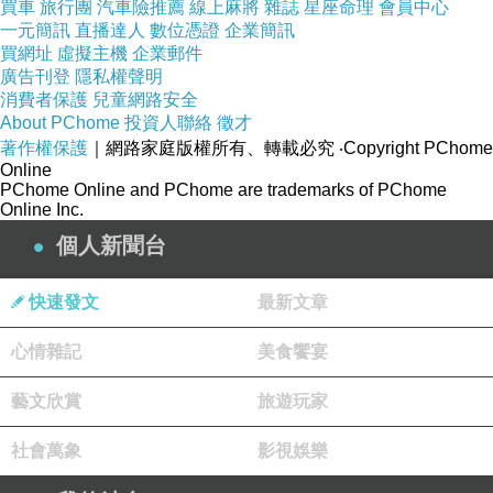
台南先生
FB
：
https://www.facebook.com/mrtainan
買車
旅行團
汽車險推薦
線上麻將
雜誌
星座命理
會員中心
一元簡訊
直播達人
數位憑證
企業簡訊
台南先生
IG
：
https://www.instagram.com/mr.tainan
買網址
虛擬主機
企業郵件
廣告刊登
隱私權聲明
消費者保護
兒童網路安全
About PChome
投資人聯絡
徵才
著作權保護
｜網路家庭版權所有、轉載必究
‧Copyright PChome
台南土魠魚羹／只賣1樣飄香20多年／紅燒湯頭鹹香濃郁尾韻回甘／自製豬油炸魚塊／在地人從小吃到大／老饕私藏口袋名單
上一篇：
Online
PChome Online and PChome are trademarks of PChome
台南鹽水雞／傍晚才營業只賣4小時／每天一開店就排隊／限量供應晚來吃不到／當天備料不賣隔夜貨／獨家配料自製醃洋蔥
下一篇：
Online Inc.
個人新聞台
快速發文
最新文章
心情雜記
美食饗宴
藝文欣賞
旅遊玩家
社會萬象
影視娛樂