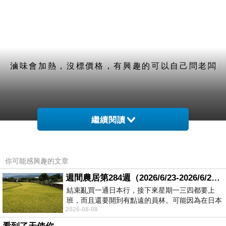
滷味會加熱，沒標價格，有興趣的可以自己問老闆
繼續閱讀
乾意麵（小碗）：肉燥鋪好鋪滿不手軟
你可能感興趣的文章
週間農居第284週（2026/6/23-2026/6/24) 夏至 金黃稻浪洋溢豐收喜悅
結束亂買一通日本行，接下來星期一三四都要上
班，而且還要開到有點遠的員林。可能因為在日本
肉燥香濃醇厚不會過於油膩，帶有些許紅蔥頭香氣
2026-08-08
花不少錢，星期一出門上班時，心裡沒有一