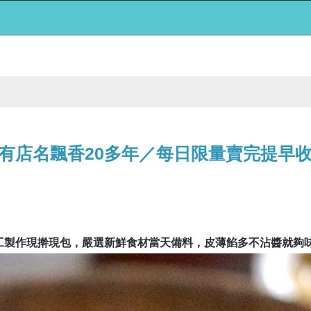
有店名飄香20多年／每日限量賣完提早
工製作現擀現包，嚴選新鮮食材當天備料，皮薄餡多不沾醬就夠