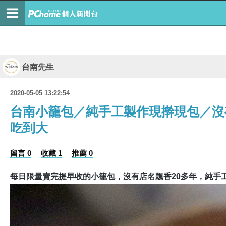
台南先生
2020-05-05 13:22:54
台南小籠包／純手工製作現擀現包／沒
吃到大
留言 0
收藏 1
推薦 0
每日限量
賣完提早收的小籠包，沒有店名飄香
20
多年，純手