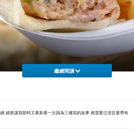
繼續閱讀
續 續更讓我那時又重新看一次因為三樓寫的故事 都需要沉浸且要帶有