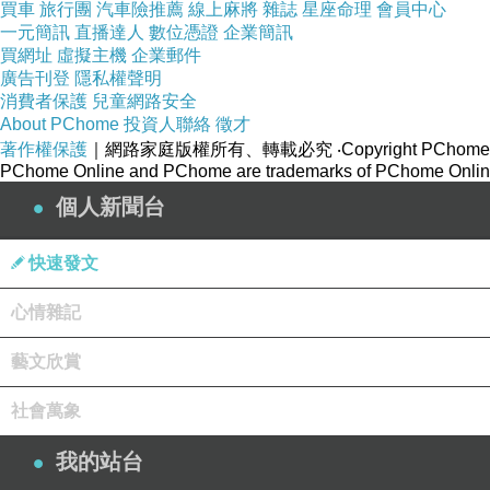
買車
旅行團
汽車險推薦
線上麻將
雜誌
星座命理
會員中心
一元簡訊
直播達人
數位憑證
企業簡訊
買網址
虛擬主機
企業郵件
廣告刊登
隱私權聲明
消費者保護
兒童網路安全
About PChome
投資人聯絡
徵才
著作權保護
｜網路家庭版權所有、轉載必究
‧Copyright PChome
PChome Online and PChome are trademarks of PChome Online
個人新聞台
快速發文
心情雜記
藝文欣賞
社會萬象
我的站台