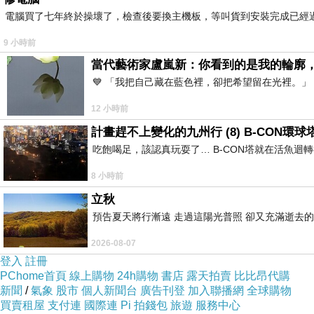
電腦買了七年終於操壞了，檢查後要換主機板，等叫貨到安裝完成已經
9 小時前
當代藝術家盧嵐新：你看到的是我的輪廓
沒有店名但有掛招牌
💙 「我把自己藏在藍色裡，卻把希望留在光裡。
12 小時前
計畫趕不上變化的九州行 (8) B-CON環球
吃飽喝足，該認真玩耍了… B-CON塔就在活魚迴
8 小時前
立秋
預告夏天將行漸遠 走過這陽光普照 卻又充滿逝去的
2026-08-07
登入
註冊
PChome首頁
線上購物
24h購物
書店
露天拍賣
比比昂代購
新聞
/
氣象
股市
個人新聞台
廣告刊登
加入聯播網
全球購物
買賣租屋
支付連
國際連
Pi 拍錢包
旅遊
服務中心