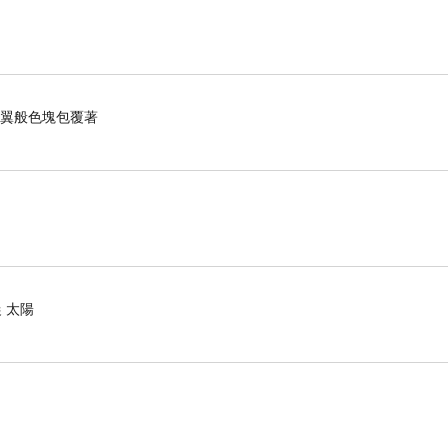
羽翼般色塊包覆著
 太陽