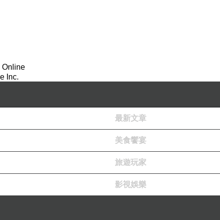
 Online
 Inc.
最新文章
美食饗宴
旅遊玩家
影視娛樂