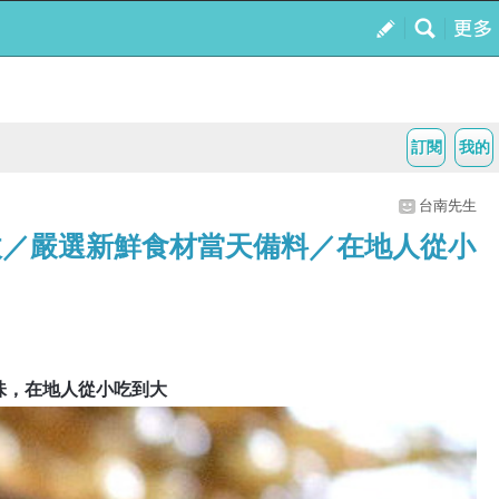
訂閱
我的
台南先生
收／嚴選新鮮食材當天備料／在地人從小
味，在地人從小吃到大