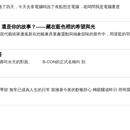
過了四天，今天去拿電腦時說了有點想念電腦，老闆問我是電腦重度
，還是你的故事？——藏在藍色裡的希望與光
」 當代藝術家盧嵐新在此幅兼具童趣靈動與抽象韻味的新作中，用湛藍的
塔
轉壽司水天的對面。 B-CON的正式名稱叫 別
季節 無常已成為人生的日常 當擁著今夜的歡暢舒心 轉眼驟成昨日 而明晨