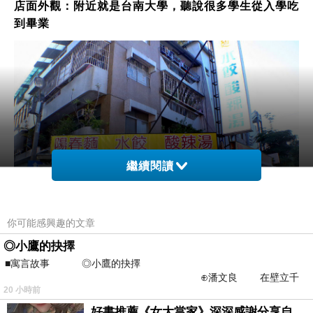
店面外觀：附近就是台南大學，聽說很多學生從入學吃
到畢業
繼續閱讀
你可能感興趣的文章
◎小鷹的抉擇
■寓言故事 ◎小鷹的抉擇
⊕潘文良 在壁立千
20 小時前
仞的懸崖上，有一座遮天蔽
好書推薦《女大當家》深深感謝分享自己想法震撼讀者的作家，讓我看到不同樣貌的家庭！