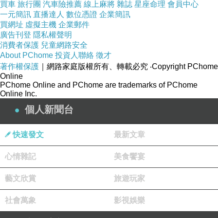
買車
旅行團
汽車險推薦
線上麻將
雜誌
星座命理
會員中心
一元簡訊
直播達人
數位憑證
企業簡訊
買網址
虛擬主機
企業郵件
滷味自己夾，上面有價目表，滷味檯子上方有放錢，讓
廣告刊登
隱私權聲明
客人吃飽自己找錢，建議自備零錢不要拿大鈔，不然不
消費者保護
兒童網路安全
夠找還要翻錢翻半天就尷尬了
About PChome
投資人聯絡
徵才
著作權保護
｜網路家庭版權所有、轉載必究
‧Copyright PChome
Online
PChome Online and PChome are trademarks of PChome
Online Inc.
個人新聞台
快速發文
最新文章
心情雜記
美食饗宴
藝文欣賞
旅遊玩家
社會萬象
影視娛樂