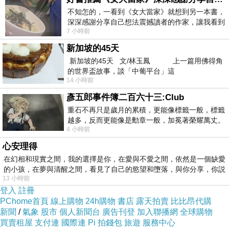
不知怎的，一看到《女大當家》就想到另一本書，
內用空間：看到滿多人下班下課後直接來吃晚餐
深深感謝分享自己想法震撼讀者的作家，讓我看到
7 小時前
不同樣貌的家庭！ 《女大
新加坡的45天
新加坡的45天 文/林玉鳳 上一篇用佛得角
的世界盃故事，談「中葡平台」這
14 小時前
彥五郎事件簿二百六十三:Club
重石不再只是歲月的累積，更能像標籤一般，標籤
越多，反而更能像是勳章一般，加冕著榮耀萬丈。
4 小時前
習慣一如縱容，成了再難輕輕放下的罪證
心安理得
在幻相和現實之間，我的選擇是你，在愛與不愛之間，依然是一個缺愛
的小孩，在夢與清醒之間，看見了自己的慾望和墮落，與你分享，你説
13 小時前
登入
註冊
PChome首頁
線上購物
24h購物
書店
露天拍賣
比比昂代購
新聞
/
氣象
股市
個人新聞台
廣告刊登
加入聯播網
全球購物
買賣租屋
支付連
國際連
Pi 拍錢包
旅遊
服務中心